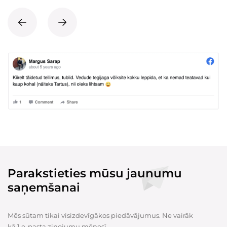
Parakstieties mūsu jaunumu
saņemšanai
Mēs sūtam tikai visizdevīgākos piedāvājumus. Ne vairāk
kā 1 e-pasta ziņojumu mēnesī