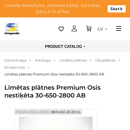
VAIRĀK RAKSTURA, ZEMĀKA CENA. NATURAL
Skatīt
OZOLA PLĀTNE.
LV
Tallina
PRODUCT CATALOG
Piegāde
Galvenā lapa
Katalogu
Līmētas plātnes
Oša plātnes
Apmaksa
Eiropas osis
Par mums
Līmētas plātnes Premium Osis nestiķēta 30-650-2800 AB
Blogs
Līmētas plātnes Premium Osis
nestiķēta 30-650-2800 AB
Kontaktinformācija
PIEDĀVĀTĀJA KODS:
2800-650-30-2PLSL