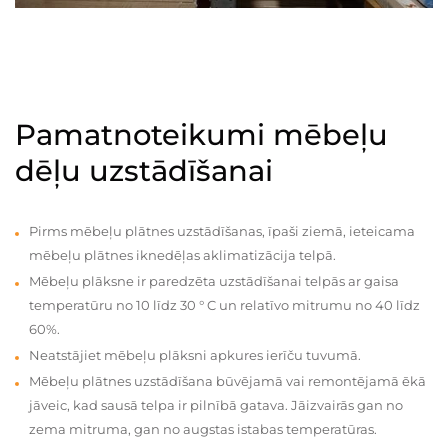
Pamatnoteikumi mēbeļu
dēļu uzstādīšanai
Pirms mēbeļu plātnes uzstādīšanas, īpaši ziemā, ieteicama
mēbeļu plātnes iknedēļas aklimatizācija telpā.
Mēbeļu plāksne ir paredzēta uzstādīšanai telpās ar gaisa
temperatūru no 10 līdz 30 ° C un relatīvo mitrumu no 40 līdz
60%.
Neatstājiet mēbeļu plāksni apkures ierīču tuvumā.
Mēbeļu plātnes uzstādīšana būvējamā vai remontējamā ēkā
jāveic, kad sausā telpa ir pilnībā gatava. Jāizvairās gan no
zema mitruma, gan no augstas istabas temperatūras.