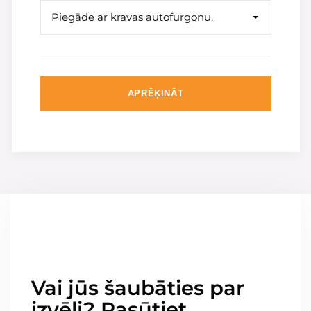
Piegāde ar kravas autofurgonu.
APRĒĶINĀT
Vai jūs šaubāties par
izvēli? Pasūtiet