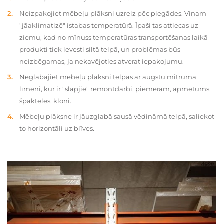
Neizpakojiet mēbeļu plāksni uzreiz pēc piegādes. Viņam
"jāaklimatizē" istabas temperatūrā. Īpaši tas attiecas uz
ziemu, kad no mīnuss temperatūras transportēšanas laikā
produkti tiek ievesti siltā telpā, un problēmas būs
neizbēgamas, ja nekavējoties atverat iepakojumu.
Neglabājiet mēbeļu plāksni telpās ar augstu mitruma
līmeni, kur ir "slapjie" remontdarbi, piemēram, apmetums,
špakteles, kloni.
Mēbeļu plāksne ir jāuzglabā sausā vēdināmā telpā, saliekot
to horizontāli uz blīves.