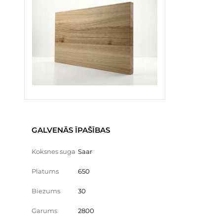
GALVENĀS ĪPAŠĪBAS
Koksnes suga
Saar
Platums
650
Biezums
30
Garums
2800