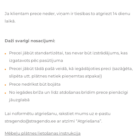
Ja klientam prece neder, viņam ir tiesības to atgriezt 14 dienu
laikā.
Daži svarīgi nosacījumi:
Precei jābūt standartizētai, tas nevar būt izstrādājums, kas
izgatavots pēc pasūtījuma
Precei jābūt tādā pašā veidā, kā iegādājoties preci (sazāģēta,
slīpēta utt. plātnes netiek pieņemtas atpakaļ)
Prece nedrīkst būt bojāta
No iegādes brīža un līdz atdošanas brīdim prece pienācīgi
jāuzglabā
Lai noformētu atgriešanu, rakstiet mums uz e-pastu
stragendo@stragendo.ee ar atzīmi “Atgriešana”.
Mēbeļu plātnes lietošanas instrukcija