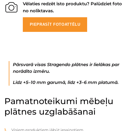
Vēlaties redzēt īsto produktu? Palūdziet foto
no noliktavas.
PIEPRASĪT FOTOATTĒLU
Pārsvarā visas Stragendo plātnes ir lielākas par
norādīto izmēru.
Līdz +5–10 mm garumā, līdz +3–6 mm platumā.
Pamatnoteikumi mēbeļu
plātnes uzglabāšanai
Visiem produktiem jābūt iesaiņotiem.