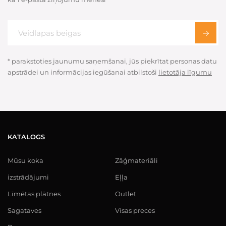
* parakstoties jaunumu saņemšanai, jūs piekrītat personas datu
apstrādei un informācijas iegūšanai atbilstoši
lietotāja līgumu
KATALOGS
Mūsu koka
Zāģmateriāli
izstrādājumi
Eļļa
Līmētas plātnes
Outlet
Sagataves
Visas preces