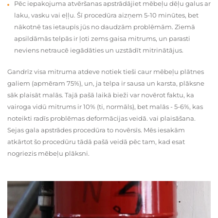
Pēc iepakojuma atvēršanas apstrādājiet mēbeļu dēļu galus ar
laku, vasku vai eļļu. Šī procedūra aizņem 5-10 minūtes, bet
nākotnē tas ietaupīs jūs no daudzām problēmām. Ziemā
apsildāmās telpās ir ļoti zems gaisa mitrums, un parasti
neviens netraucē iegādāties un uzstādīt mitrinātājus.
Gandrīz visa mitruma atdeve notiek tieši caur mēbeļu plātnes
galiem (apmēram 75%), un, ja telpa ir sausa un karsta, plāksne
sāk plaisāt malās. Tajā pašā laikā bieži var novērot faktu, ka
vairoga vidū mitrums ir 10% (ti, normāls), bet malās - 5-6%, kas
noteikti radīs problēmas deformācijas veidā. vai plaisāšana.
Sejas gala apstrādes procedūra to novērsīs. Mēs iesakām
atkārtot šo procedūru tādā pašā veidā pēc tam, kad esat
nogriezis mēbeļu plāksni.