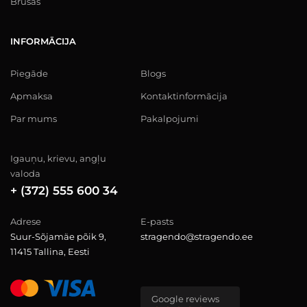
Brusas
INFORMĀCIJA
Piegāde
Blogs
Apmaksa
Kontaktinformācija
Par mums
Pakalpojumi
Igauņu, krievu, angļu
valoda
+ (372) 555 600 34
Adrese
E-pasts
Suur-Sõjamäe põik 9,
stragendo@stragendo.ee
11415 Tallina, Eesti
Google reviews