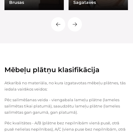
Brusas
Sagataves
Mēbeļu plātņu klasifikācija
Atkarībā no materiāla, no kura izgatavotas mēbeļu plātnes, tās
iedala vairākos veidos:
Pēc salīmēšanas veida - viengabala lameļu plātne (lameles
salīmētas tikai platumā), saaudzētu lameļu plātne (lameles
salīmētas gan garumā, gan platumā).
Pēc kvalitātes - A/B (plātne bez nepilnībām vienā pusē, otrā
pusē nelielas nepilnības), A/C (viena puse bez nepilnībām, otrā