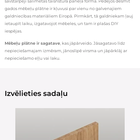
savstarpēji salīmētas taisnstūra paneļa formā. Pēdējos desmit
gados mēbeļu plātne ir kļuvusi par vienu no galvenajiem
galdniecības materiāliem Eiropā. Pirmkārt, tā galdniekam ļauj
ietaupīt laiku, izgatavojot mēbeles, un tam ir plašas DIY
iespējas.
Mēbeļu plātne ir sagatave
, kas jāpārveido. Jāsagatavo līdz
nepieciešamajam izmēram, jānoslīpē virsma un jāpārklāj ar
nepieciešamo eļļu vai laku.
Izvēlieties sadaļu