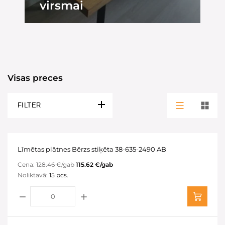
virsmai
Visas preces
FILTER
Līmētas plātnes Bērzs stiķēta 38-635-2490 AB
Cena:
128.46 €/gab
115.62 €/gab
Noliktavā:
15 pcs.