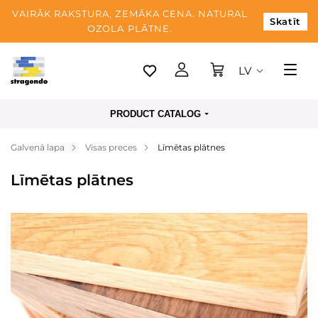
VAIRĀK RAKSTURA, ZEMĀKA CENA. NATURAL
Skatīt
OZOLA PLĀTNE.
LV
Tallina
PRODUCT CATALOG
Piegāde
Galvenā lapa
Visas preces
Līmētas plātnes
Apmaksa
Līmētas plātnes
Par mums
Blogs
Kontaktinformācija