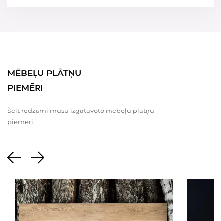
MĒBEĻU PLĀTŅU
PIEMĒRI
Šeit redzami mūsu izgatavoto mēbeļu plātņu
piemēri.