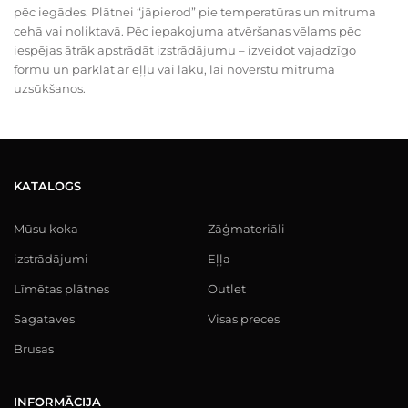
pēc iegādes. Plātnei “jāpierod” pie temperatūras un mitruma
cehā vai noliktavā. Pēc iepakojuma atvēršanas vēlams pēc
iespējas ātrāk apstrādāt izstrādājumu – izveidot vajadzīgo
formu un pārklāt ar eļļu vai laku, lai novērstu mitruma
uzsūkšanos.
KATALOGS
Mūsu koka
Zāģmateriāli
izstrādājumi
Eļļa
Līmētas plātnes
Outlet
Sagataves
Visas preces
Brusas
INFORMĀCIJA