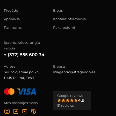
Piegāde
Blogs
Apmaksa
Kontaktinformācija
Par mums
Pakalpojumi
Igauņu, krievu, angļu
valoda
+ (372) 555 600 34
Adrese
E-pasts
Suur-Sõjamäe põik 9,
stragendo@stragendo.ee
11415 Tallina, Eesti
Google reviews
4.9
Mēs sociālajos tīklos
51 reviews