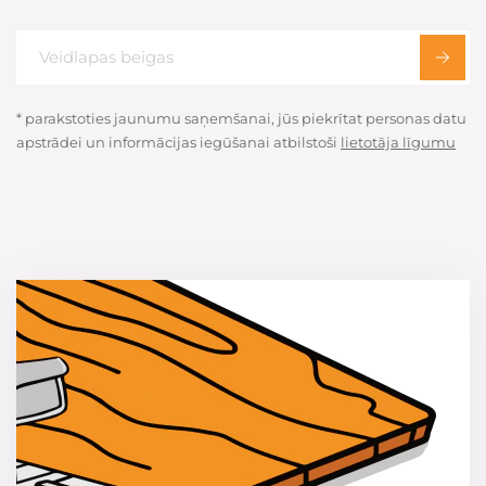
* parakstoties jaunumu saņemšanai, jūs piekrītat personas datu
apstrādei un informācijas iegūšanai atbilstoši
lietotāja līgumu