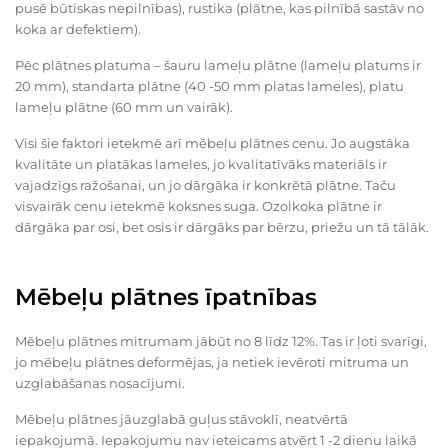
pusē būtiskas nepilnības), rustika (plātne, kas pilnībā sastāv no
koka ar defektiem).
Pēc plātnes platuma – šauru lameļu plātne (lameļu platums ir
20 mm), standarta plātne (40 -50 mm platas lameles), platu
lameļu plātne (60 mm un vairāk).
Visi šie faktori ietekmē arī mēbeļu plātnes cenu. Jo augstāka
kvalitāte un platākas lameles, jo kvalitatīvāks materiāls ir
vajadzīgs ražošanai, un jo dārgāka ir konkrētā plātne. Taču
visvairāk cenu ietekmē koksnes suga. Ozolkoka plātne ir
dārgāka par osi, bet osis ir dārgāks par bērzu, priežu un tā tālāk.
Mēbeļu plātnes īpatnības
Mēbeļu plātnes mitrumam jābūt no 8 līdz 12%. Tas ir ļoti svarīgi,
jo mēbeļu plātnes deformējas, ja netiek ievēroti mitruma un
uzglabāšanas nosacījumi.
Mēbeļu plātnes jāuzglabā guļus stāvoklī, neatvērtā
iepakojumā. Iepakojumu nav ieteicams atvērt 1 -2 dienu laikā