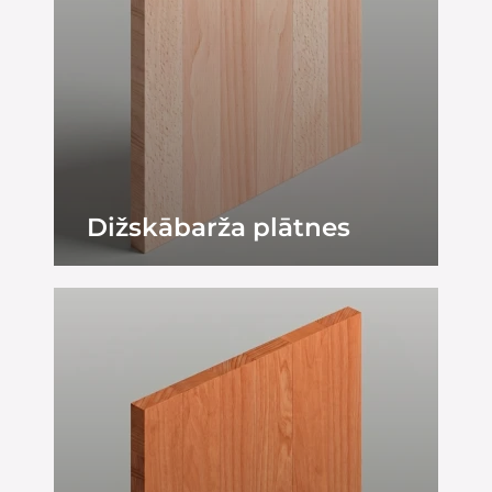
Dižskābarža plātnes