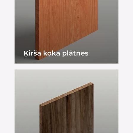
Ķirša koka plātnes