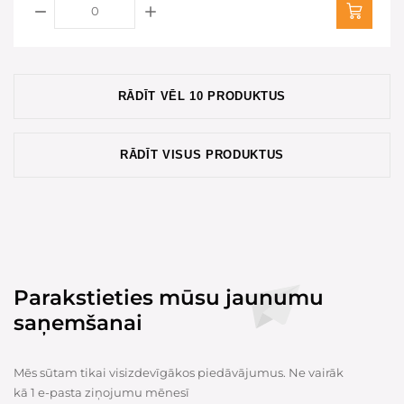
RĀDĪT VĒL 10 PRODUKTUS
RĀDĪT VISUS PRODUKTUS
Parakstieties mūsu jaunumu
saņemšanai
Mēs sūtam tikai visizdevīgākos piedāvājumus. Ne vairāk
kā 1 e-pasta ziņojumu mēnesī