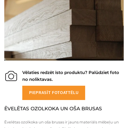
Vēlaties redzēt īsto produktu? Palūdziet foto
no noliktavas.
PIEPRASĪT FOTOATTĒLU
ĒVELĒTAS OZOLKOKA UN OŠA BRUSAS
Ēvelētas ozolkoka un oša brusas ir jauns materiāls mēbeļu un