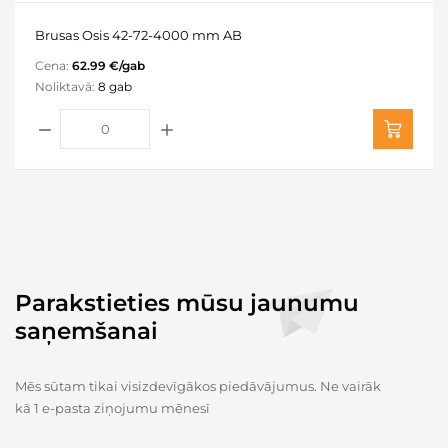
Brusas Osis 42-72-4000 mm AB
Cena:
62.99 €/gab
Noliktavā:
8 gab
Parakstieties mūsu jaunumu
saņemšanai
Mēs sūtam tikai visizdevīgākos piedāvājumus. Ne vairāk
kā 1 e-pasta ziņojumu mēnesī