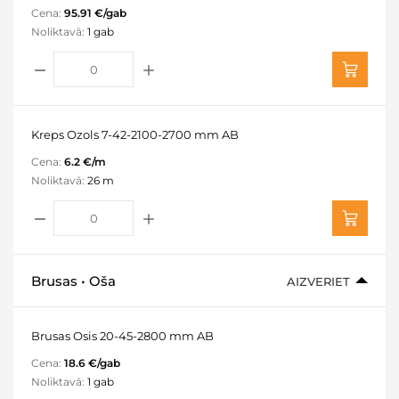
Cena:
95.91 €/gab
Noliktavā:
1 gab
Kreps Ozols 7-42-2100-2700 mm AB
Cena:
6.2 €/m
Noliktavā:
26 m
Brusas • Oša
AIZVERIET
Brusas Osis 20-45-2800 mm AB
Cena:
18.6 €/gab
Noliktavā:
1 gab