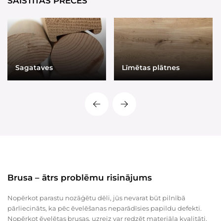
SAISTĪTĀS PRECES
Sagataves
Līmētas plātnes
Brusa – ātrs problēmu risinājums
Nopērkot parastu nozāģētu dēli, jūs nevarat būt pilnībā
pārliecināts, ka pēc ēvelēšanas neparādīsies papildu defekti.
Nopērkot ēvelētas brusas, uzreiz var redzēt materiāla kvalitāti.