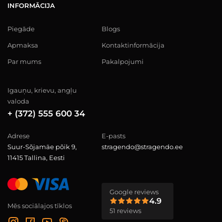
INFORMĀCIJA
Piegāde
Blogs
Apmaksa
Kontaktinformācija
Par mums
Pakalpojumi
Igauņu, krievu, angļu
valoda
+ (372) 555 600 34
Adrese
E-pasts
Suur-Sõjamäe põik 9,
stragendo@stragendo.ee
11415 Tallina, Eesti
Google reviews
4.9
Mēs sociālajos tīklos
51 reviews