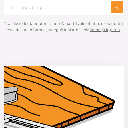
* parakstoties jaunumu saņemšanai, jūs piekrītat personas datu
apstrādei un informācijas iegūšanai atbilstoši
lietotāja līgumu