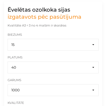
Ēvelētas ozolkoka sijas
izgatavots pēc pasūtījuma
Kvalitāte A3 = 3 no 4 malām ir skaidras
BIEZUMS
15
PLATUMS
40
GARUMS
1000
KVALITĀTE