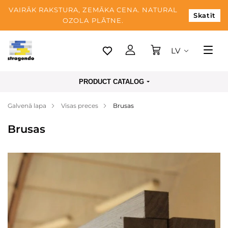
VAIRĀK RAKSTURA, ZEMĀKA CENA. NATURAL
Skatīt
OZOLA PLĀTNE.
LV
Tallina
PRODUCT CATALOG
Piegāde
Galvenā lapa
Visas preces
Brusas
Apmaksa
Brusas
Par mums
Blogs
Kontaktinformācija