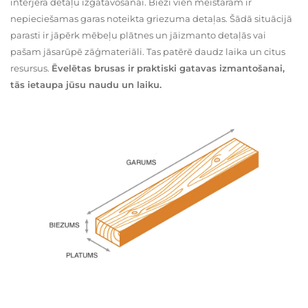
interjera detaļu izgatavošanai. Bieži vien meistaram ir
nepieciešamas garas noteikta griezuma detaļas. Šādā situācijā
parasti ir jāpērk mēbeļu plātnes un jāizmanto detaļās vai
pašam jāsarūpē zāģmateriāli. Tas patērē daudz laika un citus
resursus.
Ēvelētas brusas ir praktiski gatavas izmantošanai,
tās ietaupa jūsu naudu un laiku.