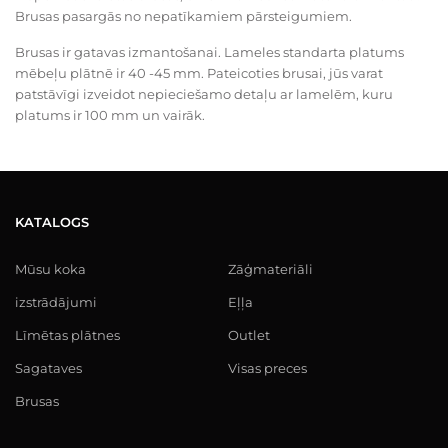
Brusas pasargās no nepatīkamiem pārsteigumiem.
Brusas ir gatavas izmantošanai. Lameles standarta platums
mēbeļu plātnē ir 40 -45 mm. Pateicoties brusai, jūs varat
patstāvīgi izveidot nepieciešamo detaļu ar lamelēm, kuru
platums ir 100 mm un vairāk.​
KATALOGS
Mūsu koka
Zāģmateriāli
izstrādājumi
Eļļa
Līmētas plātnes
Outlet
Sagataves
Visas preces
Brusas