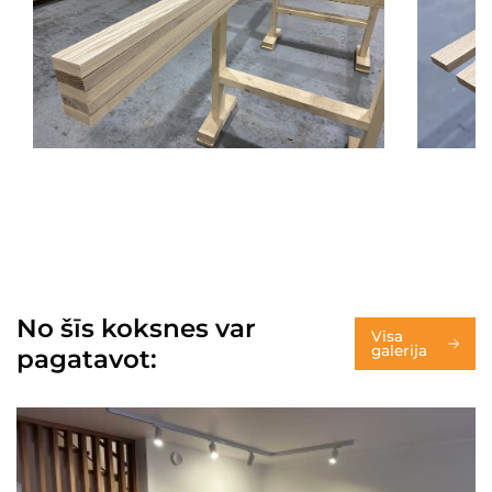
No šīs koksnes var
Visa
galerija
pagatavot: