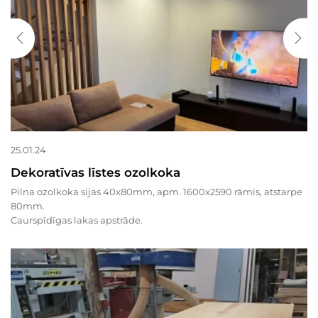
25.01.24
Dekoratīvas līstes ozolkoka
Pilna ozolkoka sijas 40x80mm, apm. 1600x2590 rāmis, atstarpe
80mm.
Caurspīdīgas lakas apstrāde.