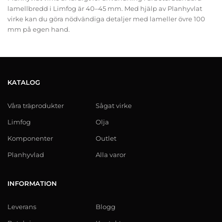
lamellbredd i Limfog är 40–45 mm. Med hjälp av Planhyvlat
virke kan du göra nödvändiga detaljer med lameller övre 100
mm på egen hand.
KATALOG
Våra träprodukter
Sågat virke
Limfog
Olja
Komponenter
Outlet
Planhyvlad
Alla varor
INFORMATION
Leverans
Blogg