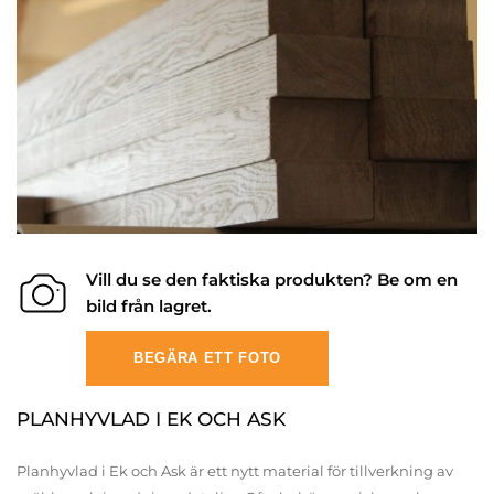
Vill du se den faktiska produkten? Be om en
bild från lagret.
BEGÄRA ETT FOTO
PLANHYVLAD I EK OCH ASK
Planhyvlad i Ek och Ask är ett nytt material för tillverkning av