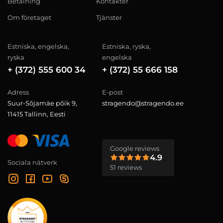
Betalning
Kontakter
Om företaget
Tjänster
Estniska, engelska,
Estniska, ryska,
ryska
engelska
+ (372) 555 600 34
+ (372) 55 666 158
Adress
E-post
Suur-Sõjamäe põik 9,
stragendo@stragendo.ee
11415 Tallinn, Eesti
Google reviews
4.9
Sociala nätverk
51 reviews