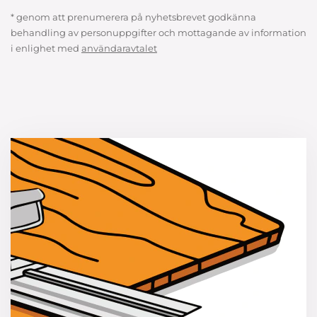
* genom att prenumerera på nyhetsbrevet godkänna
behandling av personuppgifter och mottagande av information
i enlighet med
användaravtalet