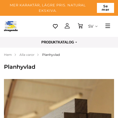
MER KARAKTÄR, LÄGRE PRIS. NATURAL
Se
mer
EKSKIVA.
SV
Tallinn
PRODUKTKATALOG
Leverans
Hem
Alla varor
Planhyvlad
Betalning
Planhyvlad
Om företaget
Blogg
Kontakter