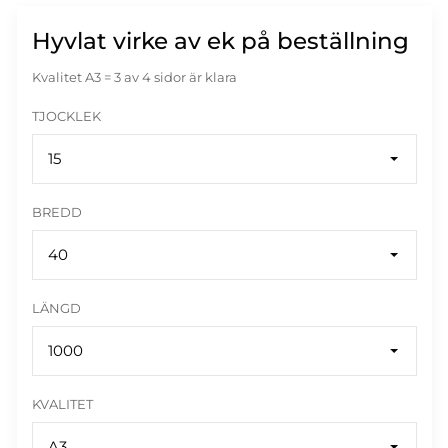
Hyvlat virke av ek på beställning
Kvalitet A3 = 3 av 4 sidor är klara
TJOCKLEK
15
BREDD
40
LÄNGD
1000
KVALITET
A3