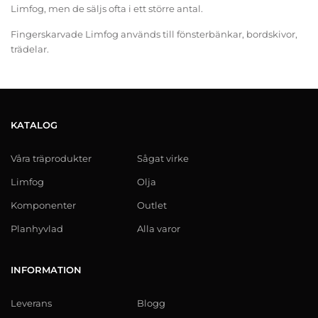
Limfog, men de säljs ofta i ett större antal.
Fingerskarvade Limfog används till fönsterbänkar, bordskivor,
trädelar.
KATALOG
Våra träprodukter
Sågat virke
Limfog
Olja
Komponenter
Outlet
Planhyvlad
Alla varor
INFORMATION
Leverans
Blogg