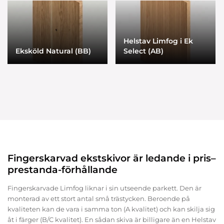
Helstav Limfog i Ek
Eksköld Natural (BB)
Select (AB)
Fingerskarvad ekstskivor är ledande i pris–
prestanda-förhållande
Fingerskarvade Limfog liknar i sin utseende parkett. Den är
monterad av ett stort antal små trästycken. Beroende på
kvaliteten kan de vara i samma ton (A kvalitet) och kan skilja sig
åt i färger (B/C kvalitet). En sådan skiva är billigare än en Helstav