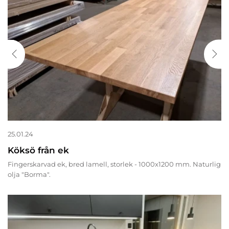
25.01.24
Köksö från ek
Fingerskarvad ek, bred lamell, storlek - 1000x1200 mm. Naturlig
olja "Borma".