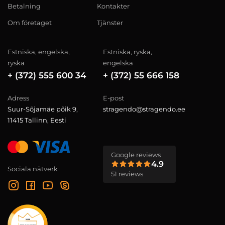
Betalning
Kontakter
Om företaget
Tjänster
Estniska, engelska,
Estniska, ryska,
ryska
engelska
+ (372) 555 600 34
+ (372) 55 666 158
Adress
E-post
Suur-Sõjamäe põik 9,
stragendo@stragendo.ee
11415 Tallinn, Eesti
Google reviews
4.9
Sociala nätverk
51 reviews