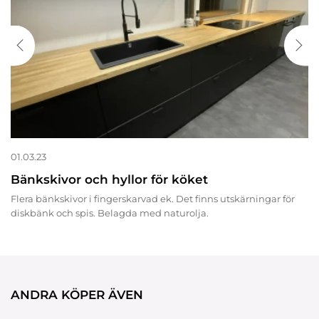
01.03.23
Bänkskivor och hyllor för köket
Flera bänkskivor i fingerskarvad ek. Det finns utskärningar för
diskbänk och spis. Belagda med naturolja.
ANDRA KÖPER ÄVEN