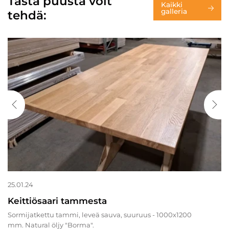
Tästä puusta voit
Kaikki
galleria
tehdä:
25.01.24
Keittiösaari tammesta
Sormijatkettu tammi, leveä sauva, suuruus - 1000x1200
mm. Natural öljy "Borma".