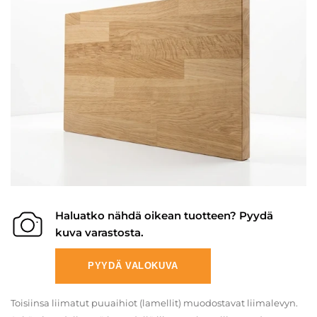
Haluatko nähdä oikean tuotteen? Pyydä
kuva varastosta.
PYYDÄ VALOKUVA
Toisiinsa liimatut puuaihiot (lamellit) muodostavat liimalevyn.