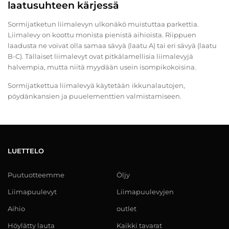
laatusuhteen kärjessä
Sormijatketun liimalevyn ulkonäkö muistuttaa parkettia.
Liimalevy on koottu monista pienistä aihioista. Riippuen
laadusta ne voivat olla samaa sävyä (laatu A) tai eri sävyä (laatu
B-C). Tällaiset liimalevyt ovat pitkälamellisia liimalevyjä
halvempia, mutta niitä myydään usein isompikokoisina.
Sormijatkettua liimalevyä käytetään
ikkunalautojen,
pöydänkansien ja puuelementtien valmistamiseen.
LUETTELO
Puutuotteemme
Öljy
Liimapuulevyt
Liimapuulevyjen
Aihio
outlet
Höylätty lauta
Kaikki tavarat