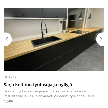
01.03.23
Sarja keittiön työtasoja ja hyllyjä
Useiden työtasojen sarja sormijatkettusta tammesta.
Pesualtaalle ja liesille on aukot. Viimeistelty luonnollisella
öljyllä.