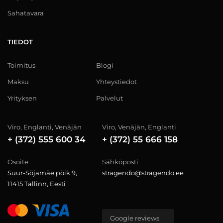
Sahatavara
TIEDOT
Toimitus
Blogi
Maksu
Yhteystiedot
Yrityksen
Palvelut
Viro, Englanti, Venäjän
Viro, Venäjän, Englanti
+ (372) 555 600 34
+ (372) 55 666 158
Osoite
Sähköposti
Suur-Sõjamäe põik 9,
stragendo@stragendo.ee
11415 Tallinn, Eesti
Google reviews