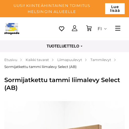
UUSI! KIINTEÄHINTAINEN TOIMITUS
Lue
lisää
HELSINGIN ALUEELLE
FI
Tallinn
TUOTELUETTELO
Toimitus
Etusivu
Kaikki tavarat
Liimapuulevyt
Tammilevyt
Maksu
Sormijatkettu tammi liimalevy Select (AB)
Yrityksen
Sormijatkettu tammi liimalevy Select
Blogi
(AB)
Yhteystiedot