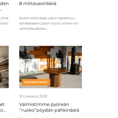
iden
8 mittausvinkkiä
 yhtä
Kuten elämässä usein tapahtuu,
tolan
tehdäkseen jotain hyvin, siihen on
valmistaudutta...
PROJEKTIMME
31 Lokakuu 2023
et.
Valmistimme pyöreän
pi
“ruoko”pöydän pähkinästä