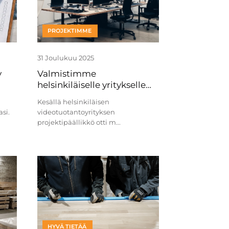
PROJEKTIMME
31 Joulukuu 2025
y
Valmistimme
helsinkiläiselle yritykselle
pöytälevy- ja
Kesällä helsinkiläisen
sisustuskokonaisuuden
si.
videotuotantoyrityksen
projektipäällikkö otti m...
HYVÄ TIETÄÄ