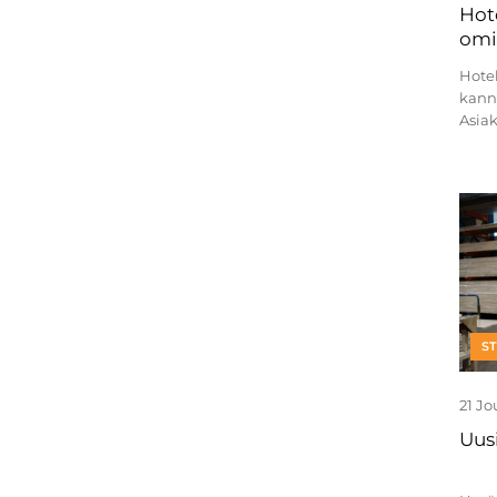
Hot
omi
vali
Hote
kanna
Asiak
v&a...
S
21 J
Uus