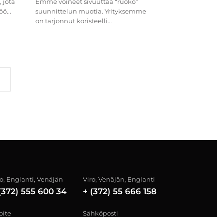
 jota
Emme voineet sivuuttaa “ruoko”
ö...
suunnittelun muotia. Yrityksemme
on tarjonnut koristeelli...
ro, Englanti, Venäjän
Viro, Venäjän, Englanti
(372) 555 600 34
+ (372) 55 666 158
oite
Sähköposti