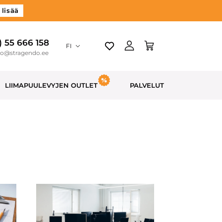
 lisää
) 55 666 158
FI
do@stragendo.ee
LIIMAPUULEVYJEN OUTLET
PALVELUT