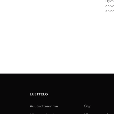
Hyvä 
on v
arvon
sijast.
LUETTELO
Puutuotteemme
Öljy