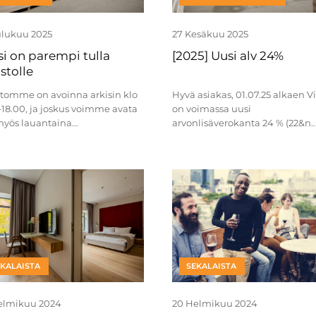
ulukuu 2025
27 Kesäkuu 2025
si on parempi tulla
[2025] Uusi alv 24%
stolle
stomme on avoinna arkisin klo
Hyvä asiakas, 01.07.25 alkaen V
18.00, ja joskus voimme avata
on voimassa uusi
yös lauantaina...
arvonlisäverokanta 24 % (22&n..
EKALAISTA
SEKALAISTA
elmikuu 2024
20 Helmikuu 2024