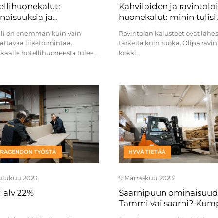
ellihuonekalut:
Kahviloiden ja ravintolo
naisuuksia ja
huonekalut: mihin tulisi
ntavinkkejä
keskittyä?
lli on enemmän kuin vain
Ravintolan kalusteet ovat lähes
ttavaa liiketoimintaa.
tärkeitä kuin ruoka. Olipa ravin
kaalle hotellihuoneesta tulee
kokki...
TRAGENDON TYÖSTÄ
HYVÄ TIETÄÄ
oulukuu 2023
9 Marraskuu 2023
i alv 22%
Saarnipuun ominaisuud
Tammi vai saarni? Kum
valita?