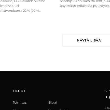
asiakas, 1.1.24 alkaen Virossa
Saarnipuu on suosittu lehtipuu,
oimassa uusi
käytetään erilaisissa puuntyöstö
lisäverokanta 22 % (20 %
..
NÄYTÄ LISÄÄ
TIEDOT
Vi
+ 
Toimitus
Blogi
Os