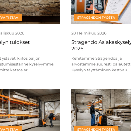
VÄ TIETÄÄ
STRAGENDON TYÖSTÄ
aaliskuu 2026
20 Helmikuu 2026
lyn tulokset
Stragendo Asiakaskysel
2026
 ystävät, kiitos paljon
Kehitämme Stragendoa ja
listumisestanne kyselyymme.
arvostamme suuresti palautetta
voitte katsoa ar...
Kyselyn täyttäminen kest&au...
VÄ TIETÄÄ
STRAGENDON TYÖSTÄ