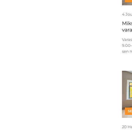
4 Jo
Mik
vara
Vara
9.00–
sen m
S
20 H