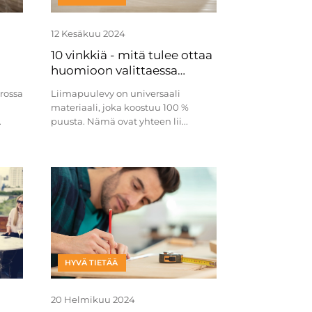
12 Kesäkuu 2024
10 vinkkiä - mitä tulee ottaa
huomioon valittaessa
liimapuulevyjä
irossa
Liimapuulevy on universaali
materiaali, joka koostuu 100 %
.
puusta. Nämä ovat yhteen lii...
HYVÄ TIETÄÄ
20 Helmikuu 2024