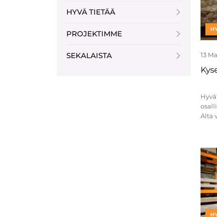
HYVÄ TIETÄÄ
HY
PROJEKTIMME
SEKALAISTA
13 M
Kyse
Hyvät
osal
Alta 
HY