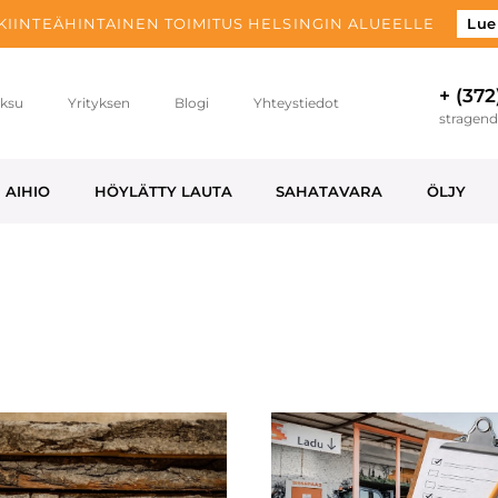
 KIINTEÄHINTAINEN TOIMITUS HELSINGIN ALUEELLE
Lue
+ (372
ksu
Yrityksen
Blogi
Yhteystiedot
stragen
AIHIO
HÖYLÄTTY LAUTA
SAHATAVARA
ÖLJY