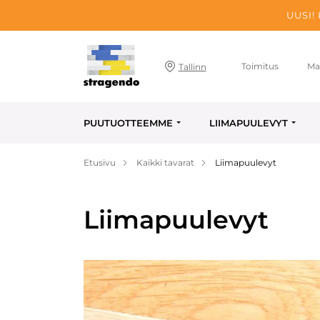
UUSI!
Toimitus
Ma
Tallinn
PUUTUOTTEEMME
LIIMAPUULEVYT
Etusivu
Kaikki tavarat
Liimapuulevyt
Liimapuulevyt