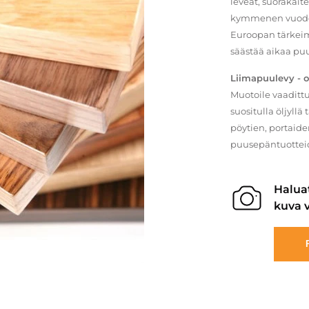
leveät, suorakai
kymmenen vuoden 
Euroopan tärkeim
säästää aikaa puu
Liimapuulevy - o
Muotoile vaadittu
suositulla öljyllä
pöytien, portaide
puusepäntuotteid
Halua
kuva v