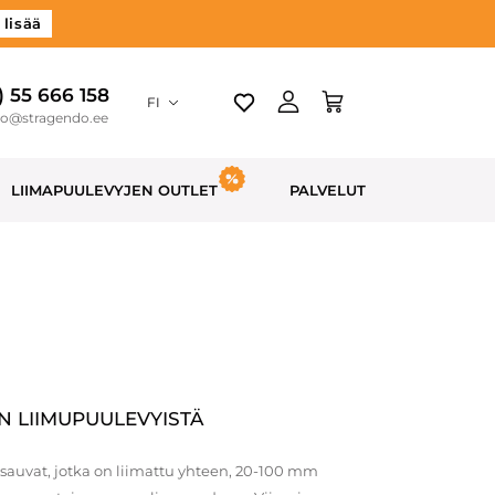
 lisää
) 55 666 158
FI
do@stragendo.ee
LIIMAPUULEVYJEN OUTLET
PALVELUT
 LIIMUPUULEVYISTÄ
sauvat, jotka on liimattu yhteen, 20-100 mm