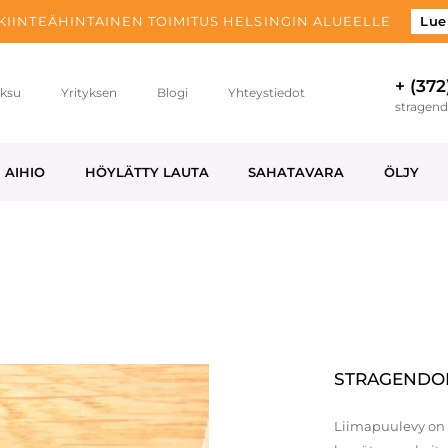
 KIINTEÄHINTAINEN TOIMITUS HELSINGIN ALUEELLE
Lue
+ (372
ksu
Yrityksen
Blogi
Yhteystiedot
stragen
AIHIO
HÖYLÄTTY LAUTA
SAHATAVARA
ÖLJY
STRAGENDON
Liimapuulevy on 