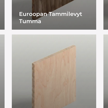
Euroopan Tammilevyt
Tumma