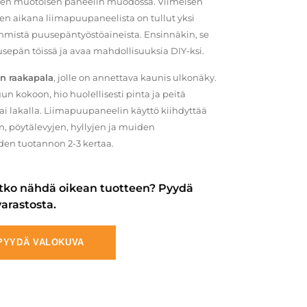
teen muotoisen paneelin muodossa. Viimeisen
aikana liimapuupaneelista on tullut yksi
mistä puusepäntyöstöaineista. Ensinnäkin, se
sepän töissä ja avaa mahdollisuuksia DIY-ksi.
n raakapala
, jolle on annettava kaunis ulkonäky.
un kokoon, hio huolellisesti pinta ja peitä
 tai lakalla. Liimapuupaneelin käyttö kiihdyttää
n, pöytälevyjen, hyllyjen ja muiden
en tuotannon 2-3 kertaa.
tko nähdä oikean tuotteen? Pyydä
arastosta.
PYYDÄ VALOKUVA