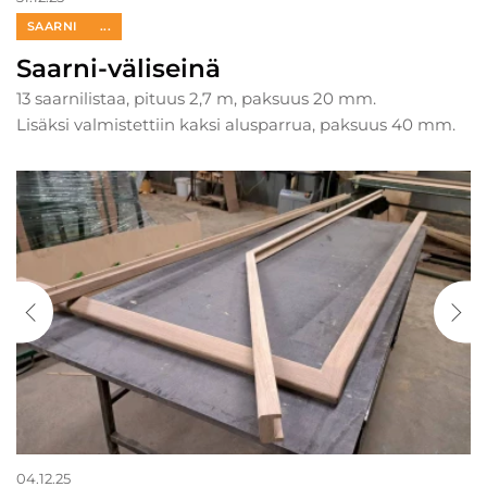
SAARNI
...
Saarni-väliseinä
13 saarnilistaa, pituus 2,7 m, paksuus 20 mm.
Lisäksi valmistettiin kaksi alusparrua, paksuus 40 mm.
04.12.25