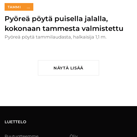
TAMMI
...
Pyöreä pöytä puisella jalalla,
kokonaan tammesta valmistettu
Pyöreä pöytä tammilaudasta, halkaisija 1,1 m.
NÄYTÄ LISÄÄ
LUETTELO
Puutuotteemme
Öljy