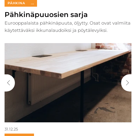
PÄHKINA
...
Pähkinäpuuosien sarja
Eurooppalaista pähkinäpuuta, öljytty. Osat ovat valmiita
käytettäväksi ikkunalaudoiksi ja pöytälevyiksi.
31.12.25