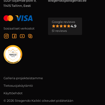
Suur-Sõjamäe põik 9,
stragendo@stragendo.ee
11415 Tallinn, Eesti
Google reviews
4.9
Sosiaaliset verkostot
51 reviews
Galleria projekteistamme
Tietosuojakäytäntö
Käyttöehdot
© 2026 Stragendo Kaikki oikeudet pidätetään