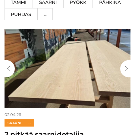
TAMMI
SAARNI
PYÖKK
PÄHKINA
PUHDAS
...
02.04.26
SAARNI
...
2 pitkää saarnidetaljia