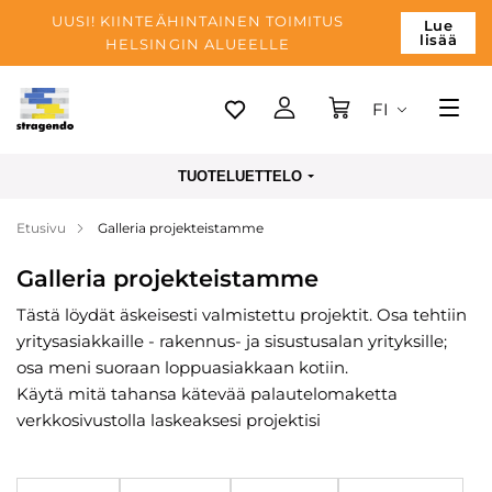
UUSI! KIINTEÄHINTAINEN TOIMITUS
Lue
lisää
HELSINGIN ALUEELLE
FI
Tallinn
TUOTELUETTELO
Toimitus
Etusivu
Galleria projekteistamme
Maksu
Galleria projekteistamme
Yrityksen
Tästä löydät äskeisesti valmistettu projektit. Osa tehtiin
Blogi
yritysasiakkaille - rakennus- ja sisustusalan yrityksille;
Yhteystiedot
osa meni suoraan loppuasiakkaan kotiin.
Käytä mitä tahansa kätevää palautelomaketta
verkkosivustolla laskeaksesi projektisi