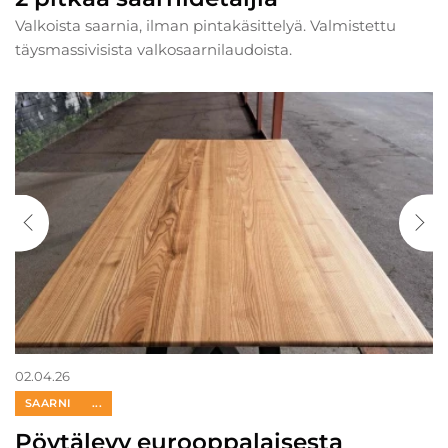
Valkoista saarnia, ilman pintakäsittelyä. Valmistettu
täysmassivisista valkosaarnilaudoista.
02.04.26
SAARNI
...
Pöytälevy eurooppalaisesta