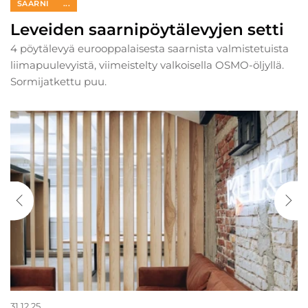
SAARNI
...
Leveiden saarnipöytälevyjen setti
4 pöytälevyä eurooppalaisesta saarnista valmistetuista
liimapuulevyistä, viimeistelty valkoisella OSMO-öljyllä.
Sormijatkettu puu.
31.12.25