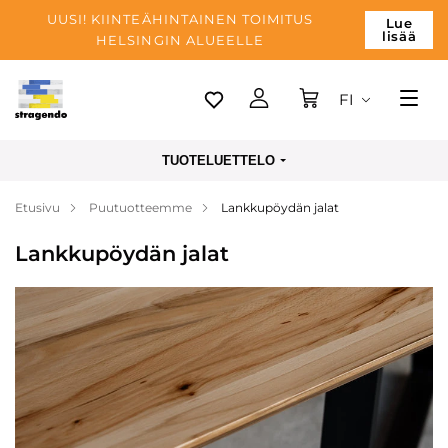
UUSI! KIINTEÄHINTAINEN TOIMITUS
Lue
lisää
HELSINGIN ALUEELLE
FI
Tallinn
TUOTELUETTELO
Toimitus
Etusivu
Puutuotteemme
Lankkupöydän jalat
Maksu
Lankkupöydän jalat
Yrityksen
Blogi
Yhteystiedot