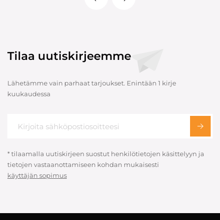
Tilaa uutiskirjeemme
Lähetämme vain parhaat tarjoukset. Enintään 1 kirje
kuukaudessa
* tilaamalla uutiskirjeen suostut henkilötietojen käsittelyyn ja
tietojen vastaanottamiseen kohdan mukaisesti
käyttäjän sopimus