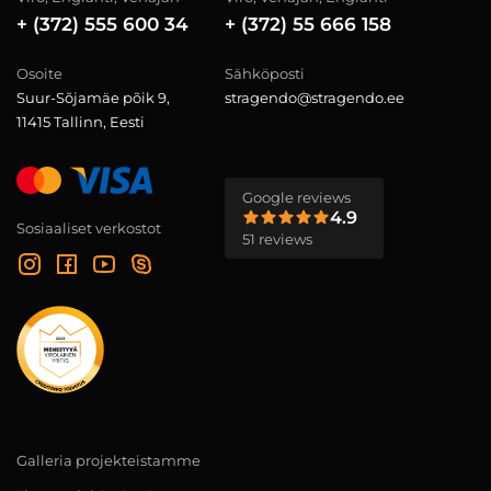
+ (372) 555 600 34
+ (372) 55 666 158
Osoite
Sähköposti
Suur-Sõjamäe põik 9,
stragendo@stragendo.ee
11415 Tallinn, Eesti
Google reviews
4.9
Sosiaaliset verkostot
51 reviews
Galleria projekteistamme