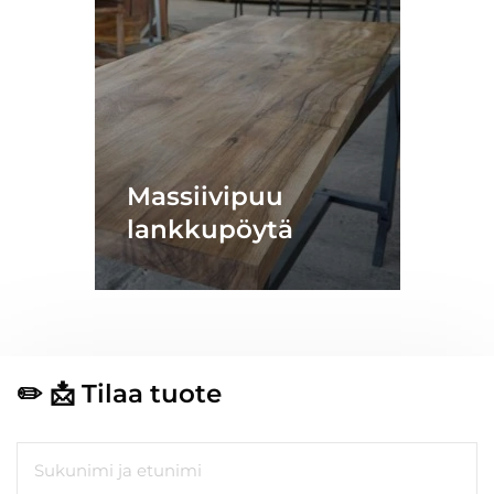
Massiivipuu
lankkupöytä
✏️ 📩
Tilaa tuote