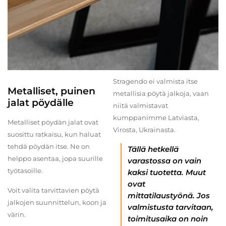
Stragendo ei valmista itse
Metalliset, puinen
metallisia pöytä jalkoja, vaan
jalat pöydälle
niitä valmistavat
kumppanimme Latviasta,
Metalliset pöydän jalat ovat
Virosta, Ukrainasta.
suosittu ratkaisu, kun haluat
tehdä pöydän itse. Ne on
Tällä hetkellä
helppo asentaa, jopa suurille
varastossa on vain
työtasoille.
kaksi tuotetta. Muut
ovat
Voit valita tarvittavien pöytä
mittatilaustyönä. Jos
jalkojen suunnittelun, koon ja
valmistusta tarvitaan,
värin.
toimitusaika on noin