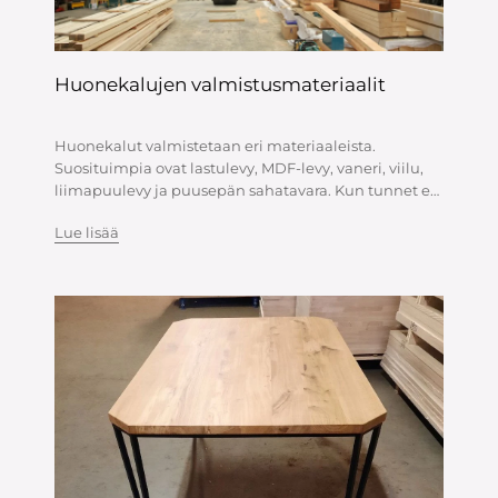
Huonekalujen valmistusmateriaalit
Huonekalut valmistetaan eri materiaaleista.
Suosituimpia ovat lastulevy, MDF-levy, vaneri, viilu,
liimapuulevy ja puusepän sahatavara. Kun tunnet eri
materiaalien ominaisuudet, sinun on helpompi
Lue lisää
ymmärtää, mistä haluat huonekalusi valmistuvan.
Lastulevyä Lastulevyt...