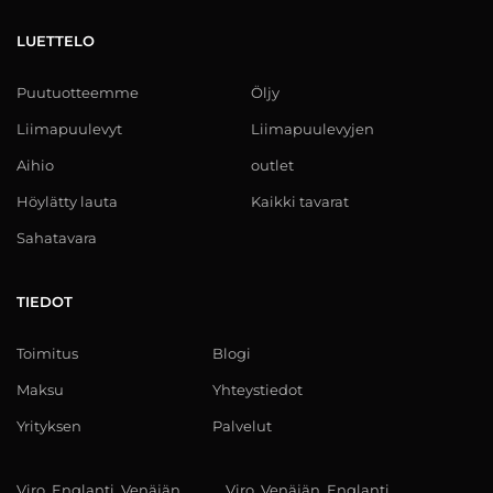
LUETTELO
Puutuotteemme
Öljy
Liimapuulevyt
Liimapuulevyjen
Aihio
outlet
Höylätty lauta
Kaikki tavarat
Sahatavara
TIEDOT
Toimitus
Blogi
Maksu
Yhteystiedot
Yrityksen
Palvelut
Viro, Englanti, Venäjän
Viro, Venäjän, Englanti