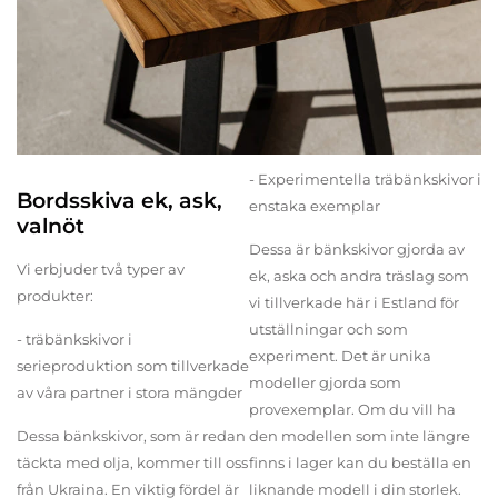
- Experimentella träbänkskivor i
Bordsskiva ek, ask,
enstaka exemplar
valnöt
Dessa är bänkskivor gjorda av
Vi erbjuder två typer av
ek, aska och andra träslag som
produkter:
vi tillverkade här i Estland för
utställningar och som
- träbänkskivor i
experiment. Det är unika
serieproduktion som tillverkade
modeller gjorda som
av våra partner i stora mängder
provexemplar. Om du vill ha
Dessa bänkskivor, som är redan
den modellen som inte längre
täckta med olja, kommer till oss
finns i lager kan du beställa en
från Ukraina. En viktig fördel är
liknande modell i din storlek.