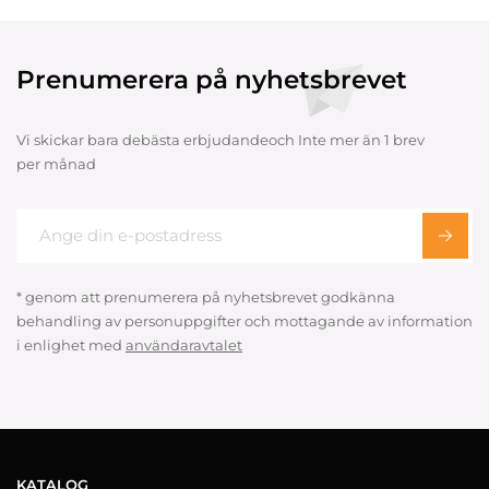
Prenumerera på nyhetsbrevet
Vi skickar bara debästa erbjudandeoch Inte mer än 1 brev
per månad
* genom att prenumerera på nyhetsbrevet godkänna
behandling av personuppgifter och mottagande av information
i enlighet med
användaravtalet
KATALOG