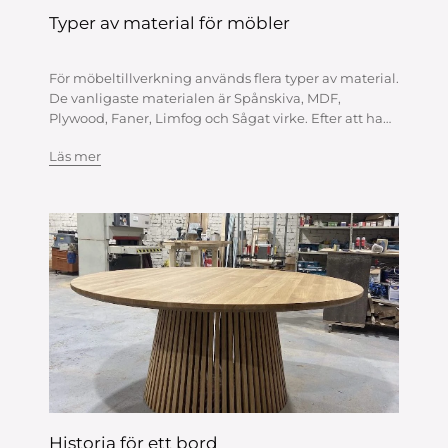
Typer av material för möbler
För möbeltillverkning används flera typer av material.
De vanligaste materialen är Spånskiva, MDF,
Plywood, Faner, Limfog och Sågat virke. Efter att ha
räknat ut vad det används till är det lättare att välja
Läs mer
mellan vad du ska göra mö...
Historia för ett bord