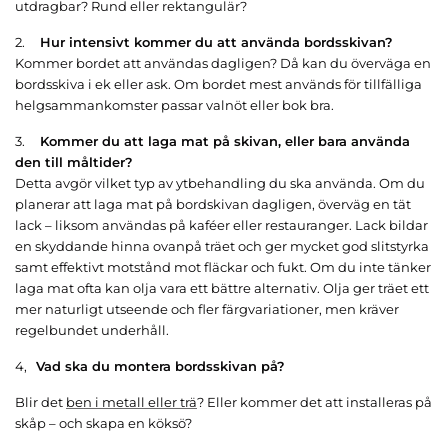
utdragbar? Rund eller rektangulär?
2.
Hur intensivt kommer du att använda bordsskivan?
Kommer bordet att användas dagligen? Då kan du överväga en
bordsskiva i ek eller ask. Om bordet mest används för tillfälliga
helgsammankomster passar valnöt eller bok bra.
3.
Kommer du att laga mat på skivan, eller bara använda
den till måltider?
Detta avgör vilket typ av ytbehandling du ska använda. Om du
planerar att laga mat på bordskivan dagligen, överväg en tät
lack – liksom användas på kaféer eller restauranger. Lack bildar
en skyddande hinna ovanpå träet och ger mycket god slitstyrka
samt effektivt motstånd mot fläckar och fukt. Om du inte tänker
laga mat ofta kan olja vara ett bättre alternativ. Olja ger träet ett
mer naturligt utseende och fler färgvariationer, men kräver
regelbundet underhåll.
4,
Vad ska du montera bordsskivan på?
Blir det
ben i metall eller trä
? Eller kommer det att installeras på
skåp – och skapa en köksö?