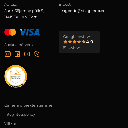
Adress
E-post
Suur-Sõjamäe põik 9,
stragendo@stragendo.ee
11415 Tallinn, Eesti
Google reviews
4.9
Sociala nätverk
51 reviews
Galleria projekteistamme
Integritetspolicy
Villkor