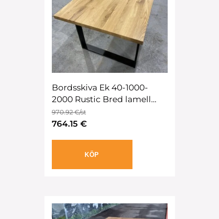
Bordsskiva Ek 40-1000-
2000 Rustic Bred lamell
Oljad
970.92 €/st
764.15 €
KÖP