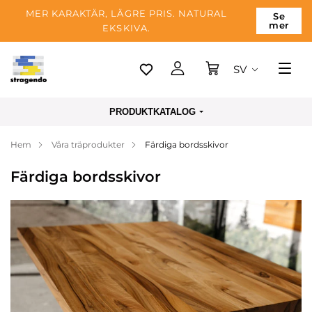
MER KARAKTÄR, LÄGRE PRIS. NATURAL
Se
mer
EKSKIVA.
SV
Tallinn
PRODUKTKATALOG
Leverans
Hem
Våra träprodukter
Färdiga bordsskivor
Betalning
Färdiga bordsskivor
Om företaget
Blogg
Kontakter