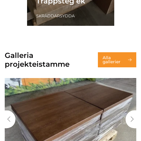
Trappsteg ek
SKRÄDDARSYDDA
Galleria
Alla
gallerier
projekteistamme