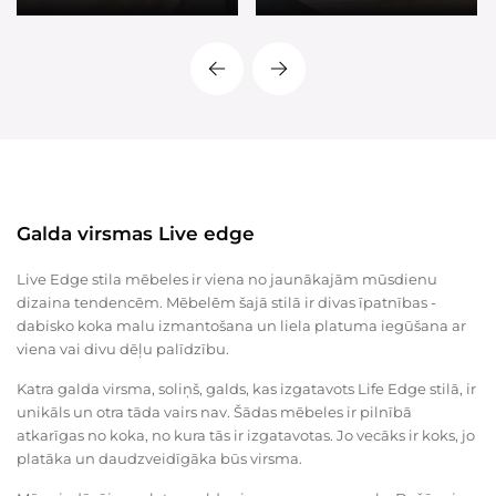
Galda virsmas Live edge
Live Edge stila mēbeles ir viena no jaunākajām mūsdienu
dizaina tendencēm. Mēbelēm šajā stilā ir divas īpatnības -
dabisko koka malu izmantošana un liela platuma iegūšana ar
viena vai divu dēļu palīdzību.
Katra galda virsma, soliņš, galds, kas izgatavots Life Edge stilā, ir
unikāls un otra tāda vairs nav. Šādas mēbeles ir pilnībā
atkarīgas no koka, no kura tās ir izgatavotas. Jo vecāks ir koks, jo
platāka un daudzveidīgāka būs virsma.