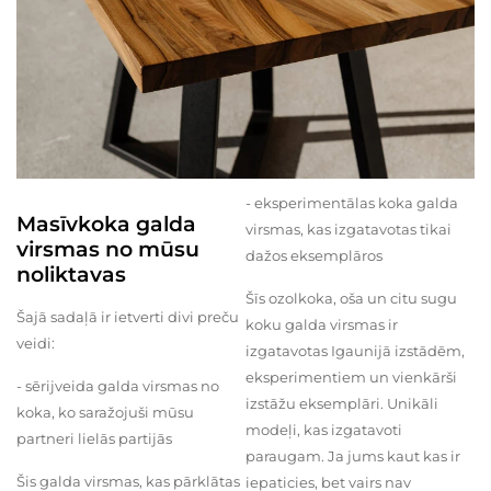
- eksperimentālas koka galda
Masīvkoka galda
virsmas, kas izgatavotas tikai
virsmas no mūsu
dažos eksemplāros
noliktavas
Šīs ozolkoka, oša un citu sugu
Šajā sadaļā ir ietverti divi preču
koku galda virsmas ir
veidi:
izgatavotas Igaunijā izstādēm,
eksperimentiem un vienkārši
- sērijveida galda virsmas no
izstāžu eksemplāri. Unikāli
koka, ko saražojuši mūsu
modeļi, kas izgatavoti
partneri lielās partijās
paraugam. Ja jums kaut kas ir
Šis galda virsmas, kas pārklātas
iepaticies, bet vairs nav