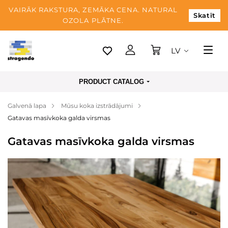
VAIRĀK RAKSTURA, ZEMĀKA CENA. NATURAL
Skatīt
OZOLA PLĀTNE.
LV
Tallina
PRODUCT CATALOG
Piegāde
Galvenā lapa
Mūsu koka izstrādājumi
Apmaksa
Gatavas masīvkoka galda virsmas
Par mums
Gatavas masīvkoka galda virsmas
Blogs
Kontaktinformācija