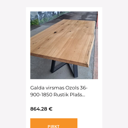
Galda virsmas Ozols 36-
900-1850 Rustik Plašs
lameles Live edge eļļatatud
864.28 €
PIRKT