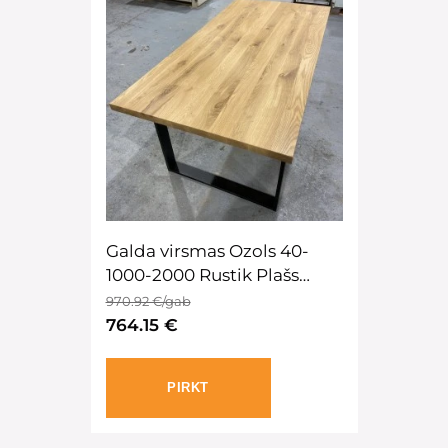
Galda virsmas Ozols 40-
1000-2000 Rustik Plašs
lameles eļļatatud
970.92 €/gab
764.15 €
PIRKT