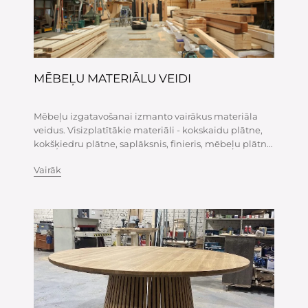
MĒBEĻU MATERIĀLU VEIDI
Mēbeļu izgatavošanai izmanto vairākus materiāla
veidus. Visizplatītākie materiāli - kokskaidu plātne,
kokšķiedru plātne, saplāksnis, finieris, mēbeļu plātne
un galdniecības zāģmateriāli. Saprotot, kas ir kas, ir
Vairāk
vieglāk izvēlēties, no kā izgatavot mēbeles.
Kokskaidu plātnes -...