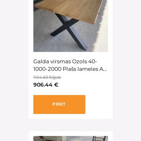
Galda virsmas Ozols 40-
1000-2000 Plašs lameles AB
eļļatatud
1104.63 €/gab
906.44 €
PIRKT