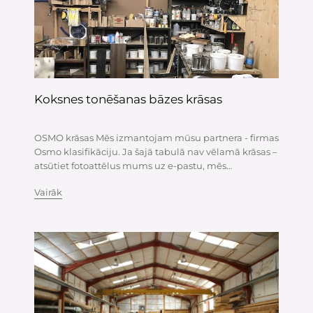
Koksnes tonēšanas bāzes krāsas
OSMO krāsas Mēs izmantojam mūsu partnera - firmas
Osmo klasifikāciju. Ja šajā tabulā nav vēlamā krāsas –
atsūtiet fotoattēlus mums uz e-pastu, mēs
mēģināsim piemek4lēt šo krāsu no cita ražotāja. Pa
Vairāk
kreisi - viens slānis, Pa labi - divi slāņi. Koksnes krāsas
svarīgās...