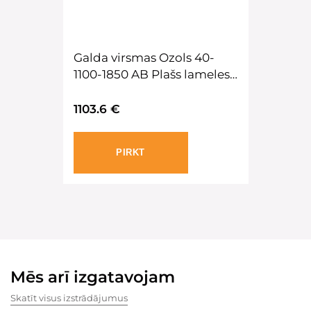
Galda virsmas Ozols 40-
1100-1850 AB Plašs lameles,
Cut 45 edge-2, eļļatatud
1103.6 €
PIRKT
Mēs arī izgatavojam
Skatīt visus izstrādājumus