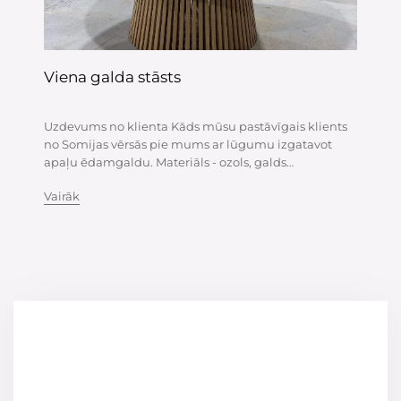
Viena galda stāsts
Uzdevums no klienta Kāds mūsu pastāvīgais klients
no Somijas vērsās pie mums ar lūgumu izgatavot
apaļu ēdamgaldu. Materiāls - ozols, galds
nestandarta platumā - 1800 mm. Šādam nopietnam
Vairāk
diametram nepieciešams spēcīgs balsts! Klients
izvēlējās galda pamatni, kas izgatavota no ozolkok...