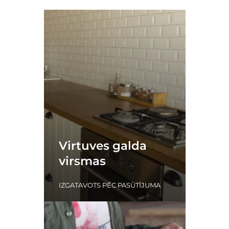
Virtuves galda
virsmas
IZGATAVOTS PĒC PASŪTĪJUMA