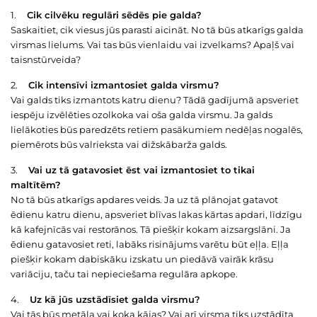
1.
Cik cilvēku regulāri sēdēs pie galda?
Saskaitiet, cik viesus jūs parasti aicināt. No tā būs atkarīgs galda
virsmas lielums. Vai tas būs vienlaidu vai izvelkams? Apaļš vai
taisnstūrveida?
2.
Cik intensīvi izmantosiet galda virsmu?
Vai galds tiks izmantots katru dienu? Tādā gadījumā apsveriet
iespēju izvēlēties ozolkoka vai oša galda virsmu. Ja galds
lielākoties būs paredzēts retiem pasākumiem nedēļas nogalēs,
piemērots būs valrieksta vai dižskābarža galds.
3.
Vai uz tā gatavosiet ēst vai izmantosiet to tikai
maltītēm?
No tā būs atkarīgs apdares veids. Ja uz tā plānojat gatavot
ēdienu katru dienu, apsveriet blīvas lakas kārtas apdari, līdzīgu
kā kafejnīcās vai restorānos. Tā piešķir kokam aizsargslāni. Ja
ēdienu gatavosiet reti, labāks risinājums varētu būt eļļa. Eļļa
piešķir kokam dabiskāku izskatu un piedāvā vairāk krāsu
variāciju, taču tai nepieciešama regulāra apkope.
4.
Uz kā jūs uzstādīsiet galda virsmu?
Vai tās būs
metāla vai koka kājas
? Vai arī virsma tiks uzstādīta