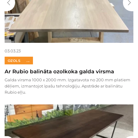
03.03.23
OZOLS
...
Ar Rubio balināta ozolkoka galda virsma
Galda virsma 1000 x 2000 mm. Izgatavota no 200 mm platiem
dēļiem, izmantojot īpašu tehnoloģiju. Apstrāde ar balinātu
Rubio eļļu.