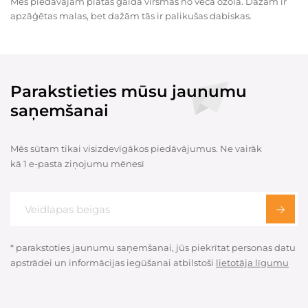
Mēs piedāvājam platas galda virsmas no veca ozola. Dažām ir
apzāģētas malas, bet dažām tās ir palikušas dabiskas. ​
Parakstieties mūsu jaunumu
saņemšanai
Mēs sūtam tikai visizdevīgākos piedāvājumus. Ne vairāk
kā 1 e-pasta ziņojumu mēnesī
* parakstoties jaunumu saņemšanai, jūs piekrītat personas datu
apstrādei un informācijas iegūšanai atbilstoši
lietotāja līgumu