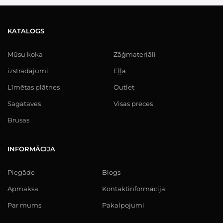
KATALOGS
Mūsu koka
Zāģmateriāli
izstrādājumi
Eļļa
Līmētas plātnes
Outlet
Sagataves
Visas preces
Brusas
INFORMĀCIJA
Piegāde
Blogs
Apmaksa
Kontaktinformācija
Par mums
Pakalpojumi