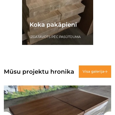
Koka pakāpieni
IZGATAVOTS PĒC PASŪTĪJUMA
Mūsu projektu hronika
Visa galerija