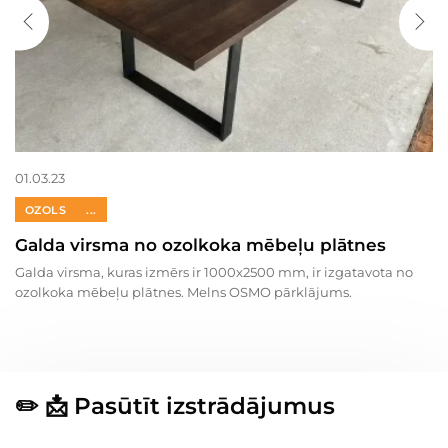
01.03.23
OZOLS
...
Galda virsma no ozolkoka mēbeļu plātnes
Galda virsma, kuras izmērs ir 1000x2500 mm, ir izgatavota no
ozolkoka mēbeļu plātnes. Melns OSMO pārklājums.
✏️ 📩
Pasūtīt izstrādājumus