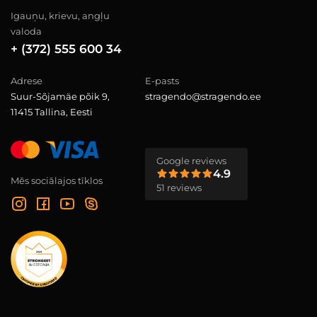
Igauņu, krievu, angļu
valoda
+ (372) 555 600 34
Adrese
E-pasts
Suur-Sõjamäe põik 9,
stragendo@stragendo.ee
11415 Tallina, Eesti
Google reviews
4.9
Mēs sociālajos tīklos
51 reviews