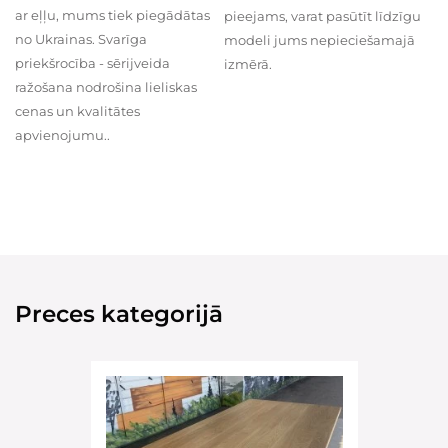
ar eļļu, mums tiek piegādātas
pieejams, varat pasūtīt līdzīgu
no Ukrainas. Svarīga
modeli jums nepieciešamajā
priekšrocība - sērijveida
izmērā.
ražošana nodrošina lieliskas
cenas un kvalitātes
apvienojumu..
Preces kategorijā