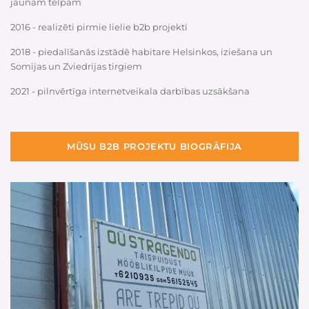
jaunām telpām
2016 - realizēti pirmie lielie b2b projekti
2018 - piedalīšanās izstādē habitare Helsinkos, iziešana un
Somijas un Zviedrijas tirgiem
2021 - pilnvērtīga internetveikala darbības uzsākšana
MŪSU B2B PROJEKTU BIOGRĀFIJA