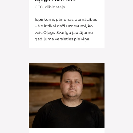
CEO, dibinātājs
Iepirkumi, pārrunas, apmācības
– šie ir tikai daži uzdevumi, ko
veic Oļegs. Svarīgu jautājumu
gadījumā vērsieties pie viņa.