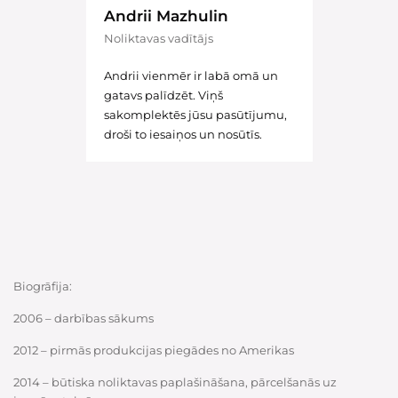
Andrii Mazhulin
Noliktavas vadītājs
Andrii vienmēr ir labā omā un
gatavs palīdzēt. Viņš
sakomplektēs jūsu pasūtījumu,
droši to iesaiņos un nosūtīs.
Biogrāfija:
2006 – darbības sākums
2012 – pirmās produkcijas piegādes no Amerikas
2014 – būtiska noliktavas paplašināšana, pārcelšanās uz