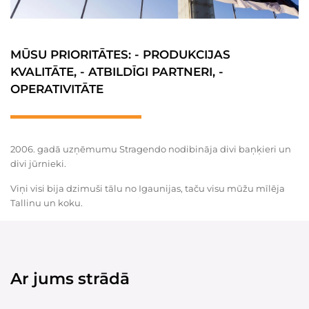
MŪSU PRIORITĀTES: - PRODUKCIJAS
KVALITĀTE, - ATBILDĪGI PARTNERI, -
OPERATIVITĀTE
2006. gadā uzņēmumu Stragendo nodibināja divi baņķieri un
divi jūrnieki.
Viņi visi bija dzimuši tālu no Igaunijas, taču visu mūžu mīlēja
Tallinu un koku.
Ar jums strādā