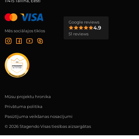
11415 Tallina, Eesti
Google reviews
4.9
Mēs sociālajos tīklos
51 reviews
Mūsu projektu hronika
Privātuma politika
Pasūtījuma veikšanas nosacījumi
© 2026 Stagendo Visas tiesības aizsargātas