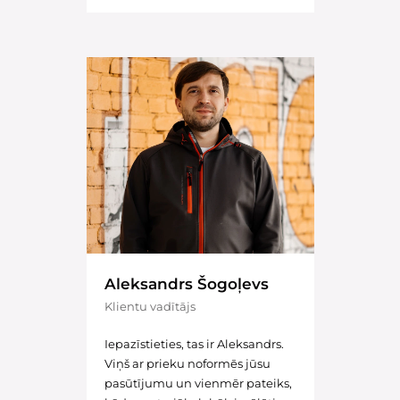
Aleksandrs Šogoļevs
Klientu vadītājs
Iepazīstieties, tas ir Aleksandrs.
Viņš ar prieku noformēs jūsu
pasūtījumu un vienmēr pateiks,