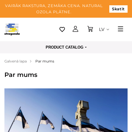
VAIRĀK RAKSTURA, ZEMĀKA CENA. NATURAL
Skatīt
OZOLA PLĀTNE.
LV
Tallina
PRODUCT CATALOG
Piegāde
Galvenā lapa
Par mums
Apmaksa
Par mums
Par mums
Blogs
Kontaktinformācija