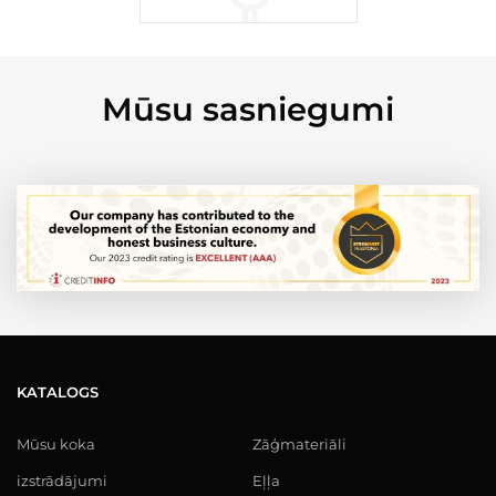
Mūsu sasniegumi
KATALOGS
Mūsu koka
Zāģmateriāli
izstrādājumi
Eļļa