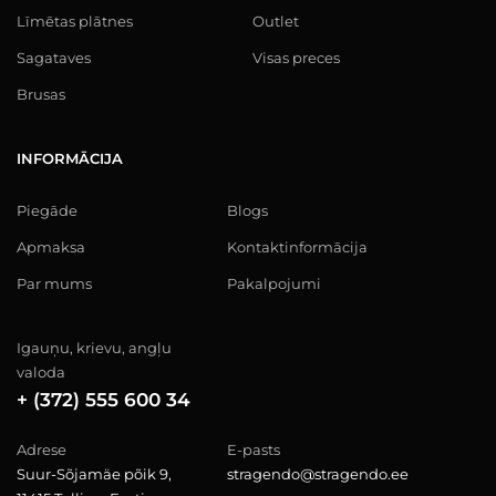
Līmētas plātnes
Outlet
Sagataves
Visas preces
Brusas
INFORMĀCIJA
Piegāde
Blogs
Apmaksa
Kontaktinformācija
Par mums
Pakalpojumi
Igauņu, krievu, angļu
valoda
+ (372) 555 600 34
Adrese
E-pasts
Suur-Sõjamäe põik 9,
stragendo@stragendo.ee