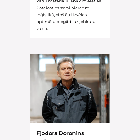
kādu materiālu labāk izvēlēties.
Pateicoties savai pieredzei
loģistikā, viņš ātri izvēlas
optimālu piegādi uz jebkuru
valsti.
Fjodors Doroņins