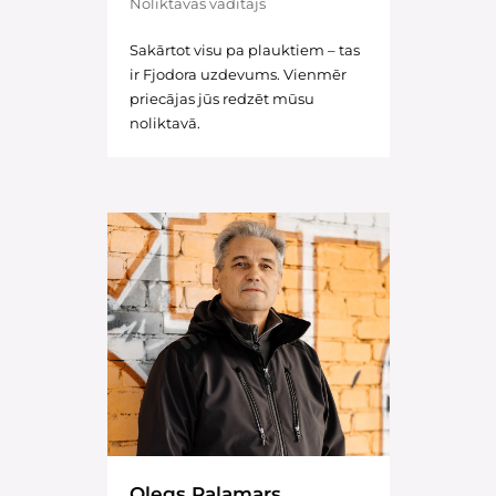
Noliktavas vadītājs
Sakārtot visu pa plauktiem – tas
ir Fjodora uzdevums. Vienmēr
priecājas jūs redzēt mūsu
noliktavā.
Oļegs Palamars