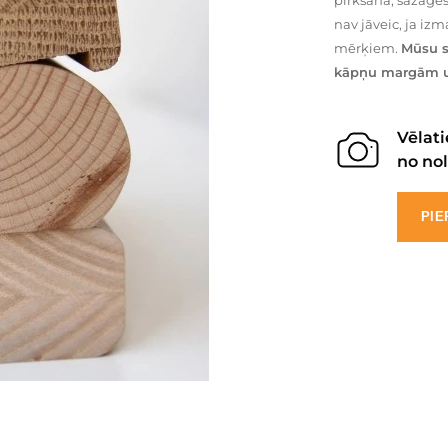
pirkšana, sazāģēš
nav jāveic, ja iz
mērķiem.
Mūsu s
kāpņu margām u
Vēlati
no nol
PIE