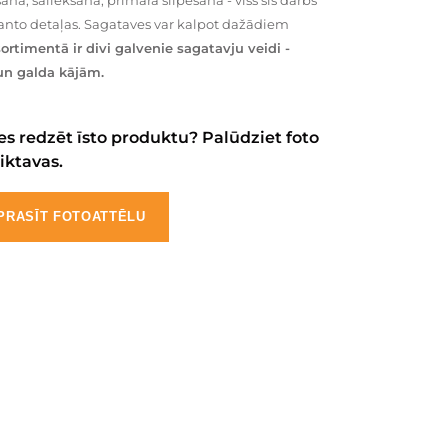
ana, saliekšana, primārā slīpēšana - viss šis darbs
manto detaļas. Sagataves var kalpot dažādiem
ortimentā ir divi galvenie sagatavju veidi -
n galda kājām.
es redzēt īsto produktu? Palūdziet foto
iktavas.
PRASĪT FOTOATTĒLU