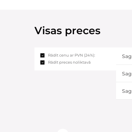
Visas preces
Rādīt cenu ar PVN (24%):
Saga
Rādīt preces noliktavā
Sag
Sag