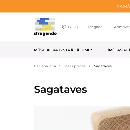
VAIRĀ
Piegāde
Apmaks
Tallina
MŪSU KOKA IZSTRĀDĀJUMI
LĪMĒTAS PL
Galvenā lapa
Visas preces
Sagataves
Sagataves