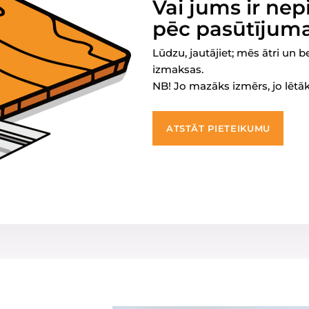
Vai jums ir ne
pēc pasūtījum
Lūdzu, jautājiet; mēs ātri un
izmaksas.
NB! Jo mazāks izmērs, jo lētā
ATSTĀT PIETEIKUMU