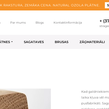
K RAKSTURA, ZEMĀKA CENA. NATURAL OZOLA PLĀTNE.
S
+ (3
a
Par mums
Blogs
Kontaktinformācija
strag
ĀTNES
SAGATAVES
BRUSAS
ZĀĢMATERIĀLI
Kad galdniekiem 
laika kļuva vēl m
pusfabrikāti. Sag