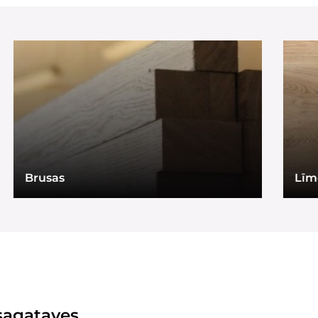
Brusas
Līm
sagataves