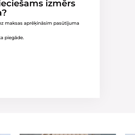
pieciešams izmērs
a?
 bez maksas aprēķināsim pasūtījuma
ka piegāde.