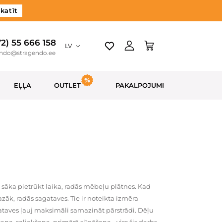
katīt
72) 55 666 158
LV
endo@stragendo.ee
EĻĻA
OUTLET
PAKALPOJUMI
sāka pietrūkt laika, radās mēbeļu plātnes. Kad
azāk, radās sagataves. Tie ir noteikta izmēra
ataves ļauj maksimāli samazināt pārstrādi. Dēļu