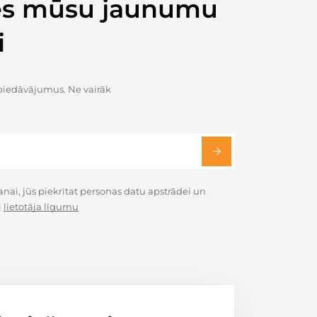
ies mūsu jaunumu
i
 piedāvājumus. Ne vairāk
ai, jūs piekrītat personas datu apstrādei un
i
lietotāja līgumu