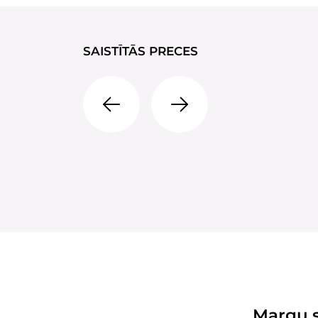
SAISTĪTĀS PRECES
Zāģmateriāli
Margu 