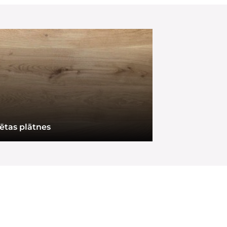
ētas plātnes
Zāģmateriāl