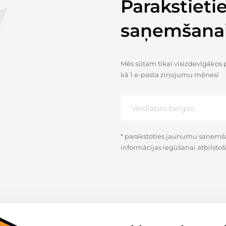
Parakstiet
saņemšana
Mēs sūtam tikai visizdevīgākos
kā 1 e-pasta ziņojumu mēnesī
* parakstoties jaunumu saņemšan
informācijas iegūšanai atbilstoš