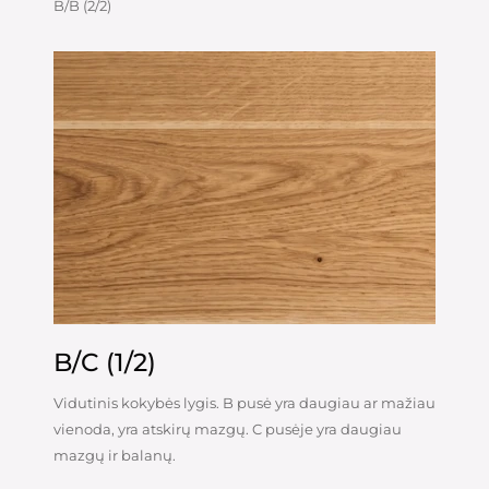
B/B (2/2)
B/C (1/2)
Vidutinis kokybės lygis. B pusė yra daugiau ar mažiau
vienoda, yra atskirų mazgų. C pusėje yra daugiau
mazgų ir balanų.