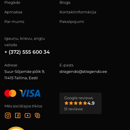
Piegāde
Blogs
Apmaksa
Kontaktinformācija
Par mums
Pakalpojumi
Igauņu, krievu, angļu
valoda
+ (372) 555 600 34
Adrese
E-pasts
Suur-Sõjamäe põik 9,
stragendo@stragendo.ee
11415 Tallina, Eesti
Google reviews
4.9
Mēs sociālajos tīklos
51 reviews