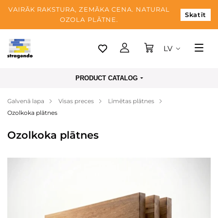
VAIRĀK RAKSTURA, ZEMĀKA CENA. NATURAL
Skatīt
OZOLA PLĀTNE.
LV
Tallina
PRODUCT CATALOG
Piegāde
Galvenā lapa
Visas preces
Līmētas plātnes
Apmaksa
Ozolkoka plātnes
Par mums
Ozolkoka plātnes
Blogs
Kontaktinformācija