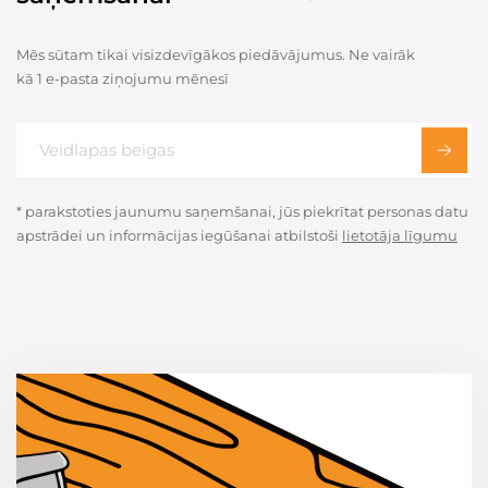
Mēs sūtam tikai visizdevīgākos piedāvājumus. Ne vairāk
kā 1 e-pasta ziņojumu mēnesī
* parakstoties jaunumu saņemšanai, jūs piekrītat personas datu
apstrādei un informācijas iegūšanai atbilstoši
lietotāja līgumu