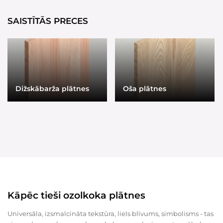
SAISTĪTĀS PRECES
Dižskābarža plātnes
Oša plātnes
Kāpēc tieši ozolkoka plātnes
Universāla, izsmalcināta tekstūra, liels blīvums, simbolisms - tas