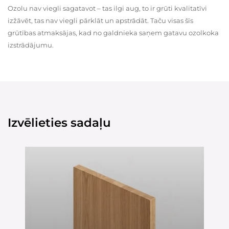
Ozolu nav viegli sagatavot – tas ilgi aug, to ir grūti kvalitatīvi
izžāvēt, tas nav viegli pārklāt un apstrādāt. Taču visas šīs
grūtības atmaksājas, kad no galdnieka saņem gatavu ozolkoka
izstrādājumu.
Izvēlieties sadaļu