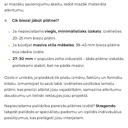
ar mazāku savienojumu skaitu, radot mazāk materiāla
atkritumu.
4.
Cik biezai jābūt plātnei?
Ja nepieciešams
viegls, minimālistisks izskats
: izvēlieties
20–25 mm biezu plātni.
Ja būvējat
masīva stila mēbeles
: 38–45 mm bieza plātne
būs ideāla izvēle.
27–30 mm
ir populārs zelta vidusceļš – šāda plātne izskatās
pietiekami stabili, bet ne pārāk masīvi.
Ozols ir unikāls, jo piedāvā tik plašu izmēru, faktūru un formātu
klāstu. Izmantojiet to savā labā: izvēlieties ozolkoka lameļu
plātni, kas precīzi atbilst jūsu vajadzībām, samazina atkritumu
daudzumu un lieliski iekļaujas jūsu projektā.
Nepieciešama palīdzība pareizās plātnes izvēlē?
Stragendo
labprāt palīdzēs ar speciālistu padomu un izpildīs individuālus
pasūtījumus, kas pielāgoti jūsu interjeram.