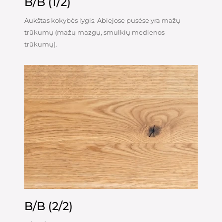
B/B (1/2)
Aukštas kokybės lygis. Abiejose pusėse yra mažų
trūkumų (mažų mazgų, smulkių medienos
trūkumų).
B/B (2/2)