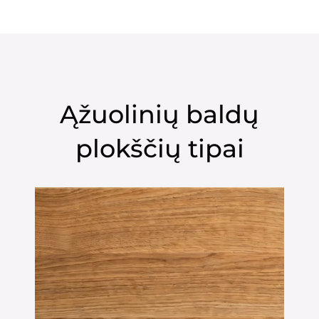
Ąžuolinių baldų
plokščių tipai