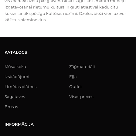
viss padara ozolu par galveno koku sugu, ko izmanto mēbeļu
izgatavošanai rietumu kultūrā. Ir grūti atrast vēl kādu citu
koksni ar tik spēcīgu kultūras nozīmi. Ozolus bieži vien uztver
kā īstus pieminekļus.
KATALOGS
Mūsu koka
Zāģmateriāli
izstrādājumi
Eļļa
Līmētas plātnes
Outlet
Sagataves
Visas preces
Brusas
INFORMĀCIJA