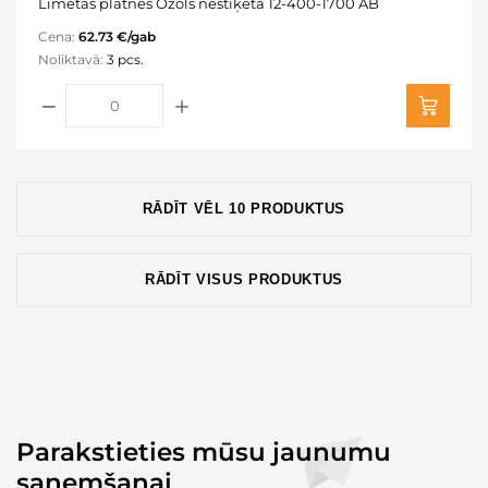
Līmētas plātnes Ozols nestiķēta 12-400-1700 AB
Cena:
62.73 €/gab
Noliktavā:
3 pcs.
RĀDĪT VĒL 10 PRODUKTUS
RĀDĪT VISUS PRODUKTUS
Parakstieties mūsu jaunumu
saņemšanai