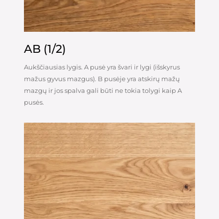
AB (1/2)
Aukščiausias lygis. A pusė yra švari ir lygi (išskyrus
mažus gyvus mazgus). B pusėje yra atskirų mažų
mazgų ir jos spalva gali būti ne tokia tolygi kaip A
pusės.