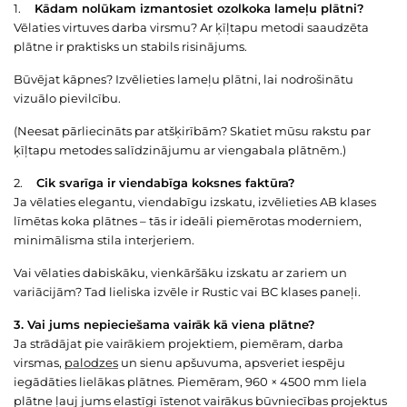
1.
Kādam nolūkam izmantosiet ozolkoka lameļu plātni?
Vēlaties virtuves darba virsmu? Ar ķīļtapu metodi saaudzēta
plātne ir praktisks un stabils risinājums.
Būvējat kāpnes? Izvēlieties lameļu plātni, lai nodrošinātu
vizuālo pievilcību.
(Neesat pārliecināts par atšķirībām? Skatiet mūsu rakstu par
ķīļtapu metodes salīdzinājumu ar viengabala plātnēm.)
2.
Cik svarīga ir viendabīga koksnes faktūra?
Ja vēlaties elegantu, viendabīgu izskatu, izvēlieties AB klases
līmētas koka plātnes – tās ir ideāli piemērotas moderniem,
minimālisma stila interjeriem.
Vai vēlaties dabiskāku, vienkāršāku izskatu ar zariem un
variācijām? Tad lieliska izvēle ir Rustic vai BC klases paneļi.
3. Vai jums nepieciešama vairāk kā viena plātne?
Ja strādājat pie vairākiem projektiem, piemēram, darba
virsmas,
palodzes
un sienu apšuvuma, apsveriet iespēju
iegādāties lielākas plātnes. Piemēram, 960 × 4500 mm liela
plātne ļauj jums elastīgi īstenot vairākus būvniecības projektus