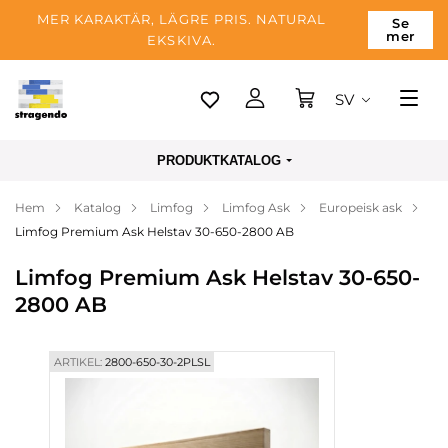
MER KARAKTÄR, LÄGRE PRIS. NATURAL
Se
mer
EKSKIVA.
SV
Tallinn
PRODUKTKATALOG
Leverans
Hem
Katalog
Limfog
Limfog Ask
Europeisk ask
Betalning
Limfog Premium Ask Helstav 30-650-2800 AB
Om företaget
Limfog Premium Ask Helstav 30-650-
Blogg
2800 AB
Kontakter
ARTIKEL:
2800-650-30-2PLSL