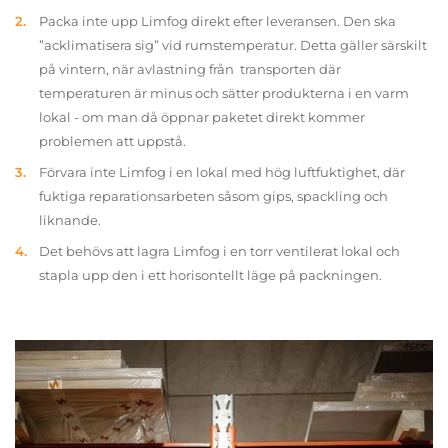
Packa inte upp Limfog direkt efter leveransen. Den ska
”acklimatisera sig” vid rumstemperatur. Detta gäller särskilt
på vintern, när avlastning från transporten där
temperaturen är minus och sätter produkterna i en varm
lokal - om man då öppnar paketet direkt kommer
problemen att uppstå.
Förvara inte Limfog i en lokal med hög luftfuktighet, där
fuktiga reparationsarbeten såsom gips, spackling och
liknande.
Det behövs att lagra Limfog i en torr ventilerat lokal och
stapla upp den i ett horisontellt läge på packningen.