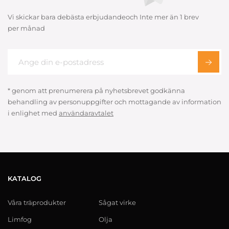
Vi skickar bara debästa erbjudandeoch Inte mer än 1 brev
per månad
* genom att prenumerera på nyhetsbrevet godkänna
behandling av personuppgifter och mottagande av information
i enlighet med
användaravtalet
KATALOG
Våra träprodukter
Sågat virke
Limfog
Olja