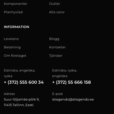
Komponenter
Outlet
Planhyvlad
Alla varor
INFORMATION
Leverans
Blogg
Betalning
Kontakter
Om företaget
Tjänster
Estniska, engelska,
Estniska, ryska,
ryska
engelska
+ (372) 555 600 34
+ (372) 55 666 158
Adress
E-post
Suur-Sõjamäe põik 9,
stragendo@stragendo.ee
11415 Tallinn, Eesti