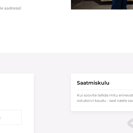
e aadressil
Saatmiskulu
Kui soovite tellida mitu erineva
ostukorvi kaudu - seal näete sa