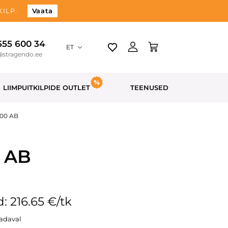
ILP.
Vaata
 555 600 34
ET
@stragendo.ee
LIIMPUITKILPIDE OUTLET
TEENUSED
800 AB
0 AB
: 216.65 €/tk
aadaval