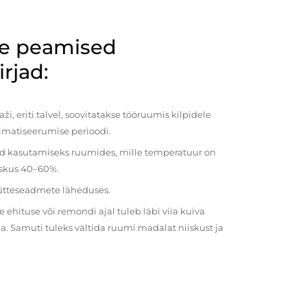
de peamised
rjad:
i, eriti talvel, soovitatakse tööruumis kilpidele
imatiseerumise perioodi.
ud kasutamiseks ruumides, mille temperatuur on
iiskus 40–60%.
kütteseadmete läheduses.
ehituse või remondi ajal tuleb läbi viia kuiva
a. Samuti tuleks vältida ruumi madalat niiskust ja