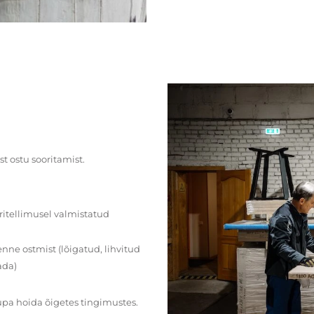
st ostu sooritamist.
ritellimusel valmistatud
ne ostmist (lõigatud, lihvitud
ada)
upa hoida õigetes tingimustes.