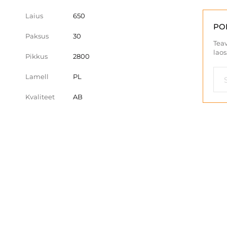
Laius
650
PO
Paksus
30
Teav
laos
Pikkus
2800
Lamell
PL
Kvaliteet
AB