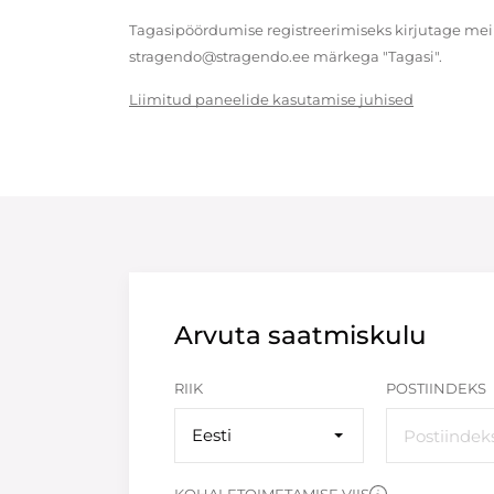
Tagasipöördumise registreerimiseks kirjutage meil
stragendo@stragendo.ee märkega "Tagasi".
Liimitud paneelide kasutamise juhised
Arvuta saatmiskulu
RIIK
POSTIINDEKS
Eesti