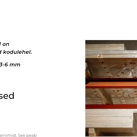
d on
 kodulehel.
+3-6 mm
ised
tarnimist. See peab