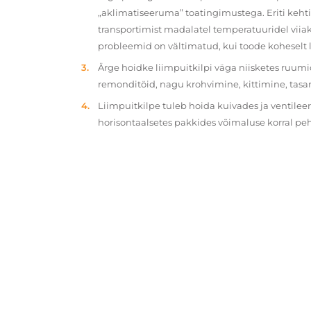
„aklimatiseeruma” toatingimustega. Eriti kehtib
transportimist madalatel temperatuuridel viiak
probleemid on vältimatud, kui toode koheselt 
Ärge hoidke liimpuitkilpi väga niisketes ruumi
remonditöid, nagu krohvimine, kittimine, tasa
Liimpuitkilpe tuleb hoida kuivades ja ventilee
horisontaalsetes pakkides võimaluse korral p