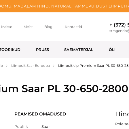
OMU, MADALAM HIND. NATURAL TAMMEPUIDUST LIIMPUITK
+ (372)
Makse
Meist
Blogi
Kontaktid
stragendo
TOORIKUD
PRUSS
SAEMATERJAL
ÕLI
lp
Liimpuit Saar Euroopa
Liimpuitkilp Premium Saar PL 30-650-2
mium Saar PL 30-650-280
Hind
PEAMISED OMADUSED
Pole s
Puuliik
Saar