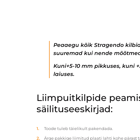
Peaaegu kõik Stragendo kilbi
suuremad kui nende mõõtmed
Kuni+5-10 mm pikkuses, kuni 
laiuses.
Liimpuitkilpide peam
säilituseeskirjad:
Toode tuleb täielikult pakendada.
Ärge pakkige liimitud plaati lahti kohe pärast 