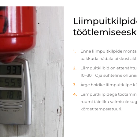
Liimpuitkilpi
töötlemiseeski
Enne liimpuitkilpide montaaž
pakkuda nädala pikkust akl
Liimpuitkilbid on ettenäht
10–30 ° C ja suhteline õhun
Ärge hoidke liimpuitkilpe 
Liimpuitkilpidega töötamine 
ruumi täieliku valmisolekug
kõrget temperatuuri.