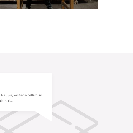
t kaupa, esitage tellimus
atekulu.