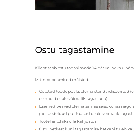
Ostu tagastamine
Klient saab ostu tagasi saada 14 päeva jooksul pära
Mitmed peamised mõisted:
Ostetud toode peaks olema standardiseeritud (e
esemeid ei ole võimalik tagastada)
Esemed peavad olema samas seisukorras nagu en
jne töödeldud puittooteid ei ole võimalik tagast
Tootel ei tohiks olla kahjustusi
Ostu hetkest kuni tagastamise hetkeni tuleb ka