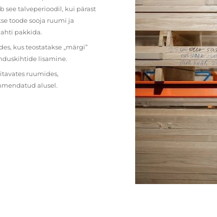
 see talveperioodil, kui pärast
se toode sooja ruumi ja
lahti pakkida.
des, kus teostatakse „märgi”
nduskihtide lisamine.
ritavates ruumides,
ehmendatud alusel.