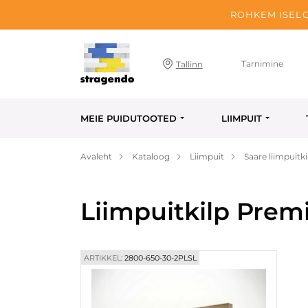
ROHKEM ISELO
Tarnimine
Tallinn
MEIE PUIDUTOOTED
LIIMPUIT
Avaleht
Kataloog
Liimpuit
Saare liimpuitki
Liimpuitkilp Pre
ARTIKKEL:
2800-650-30-2PLSL