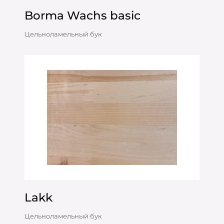
Borma Wachs basic
Цельноламельный бук
Lakk
Цельноламельный бук