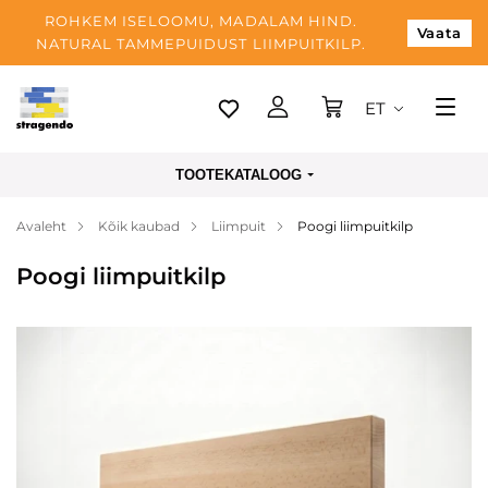
ROHKEM ISELOOMU, MADALAM HIND.
Vaata
NATURAL TAMMEPUIDUST LIIMPUITKILP.
ET
Tallinn
TOOTEKATALOOG
Tarnimine
Avaleht
Kõik kaubad
Liimpuit
Poogi liimpuitkilp
Makse
Poogi liimpuitkilp
Meist
Blogi
Kontaktid