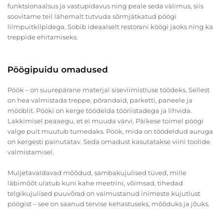
funktsionaalsus ja vastupidavus ning peale seda välimus, siis
soovitame teil lähemalt tutvuda sõrmjätkatud pöögi
liimpuitkilpidega. Sobib ideaalselt restorani köögi jaoks ning ka
treppide ehitamiseks.
Pöögipuidu omadused
Pöök – on suurepärane materjal siseviimistluse töödeks. Sellest
on hea valmistada treppe, põrandaid, parketti, paneele ja
mööblit. Pööki on kerge töödelda tööriistadega ja lihvida.
Lakkimisel peaaegu, et ei muuda värvi. Päikese toimel pöögi
valge puit muutub tumedaks. Pöök, mida on töödeldud auruga
on kergesti painutatav. Seda omadust kasutatakse viini toolide
valmistamisel.
Muljetavaldavad mõõdud, sambakujulised tüved, mille
läbimõõt ulatub kuni kahe meetrini, võimsad, tihedad
telgikujulised puuvõrad on vaimustanud inimeste kujutlust
pöögist – see on saanud tervise kehastuseks, mõõduks ja jõuks.