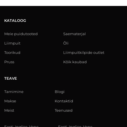
KATALOOG
Meie puidutooted
Saematerjal
Liimpuit
Õli
Toorikud
Liimpuitkilpide outlet
Pruss
Kõik kaubad
TEAVE
Tarnimine
Blogi
Makse
Kontaktid
Meist
Teenused
Eesti, Inglise, Vene
Eesti, Inglise, Vene