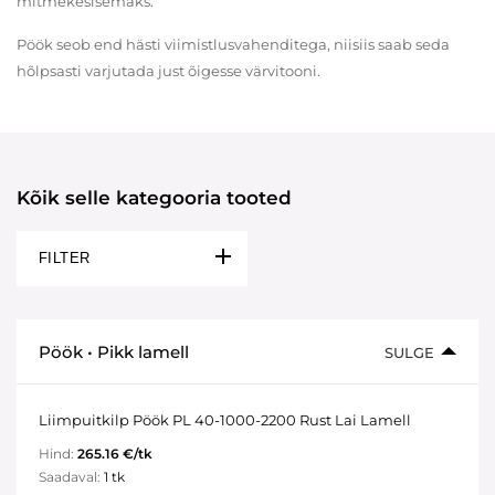
mitmekesisemaks.
Pöök seob end hästi viimistlusvahenditega, niisiis saab seda
hõlpsasti varjutada just õigesse värvitooni.
Kõik selle kategooria tooted
FILTER
Pöök • Pikk lamell
SULGE
Liimpuitkilp Pöök PL 40-1000-2200 Rust Lai Lamell
Hind:
265.16 €/tk
Saadaval:
1 tk