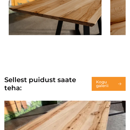
Sellest puidust saate
Kogu
galerii
teha: