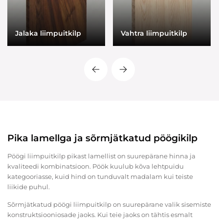
Jalaka liimpuitkilp
Vahtra liimpuitkilp
Pika lamellga ja sõrmjätkatud pöögikilp
Pöögi liimpuitkilp pikast lamellist on suurepärane hinna ja
kvaliteedi kombinatsioon. Pöök kuulub kõva lehtpuidu
kategooriasse, kuid hind on tunduvalt madalam kui teiste
liikide puhul.
Sõrmjätkatud pöögi liimpuitkilp on suurepärane valik sisemiste
konstruktsiooniosade jaoks. Kui teie jaoks on tähtis esmalt