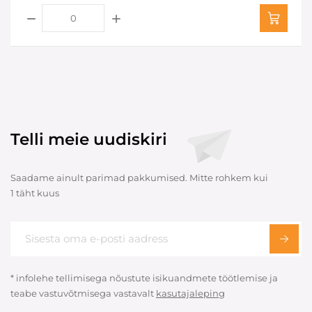
Telli meie uudiskiri
Saadame ainult parimad pakkumised. Mitte rohkem kui
1 täht kuus
* infolehe tellimisega nõustute isikuandmete töötlemise ja
teabe vastuvõtmisega vastavalt
kasutajaleping