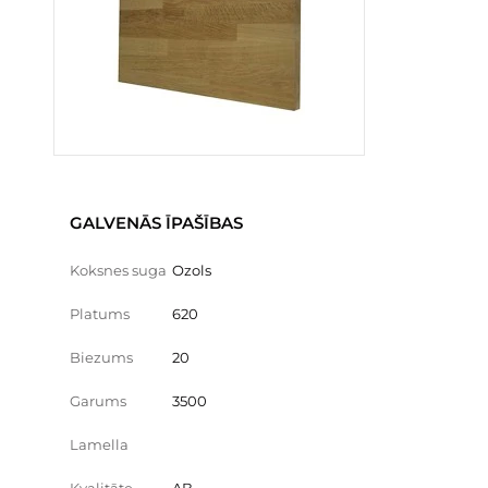
GALVENĀS ĪPAŠĪBAS
Koksnes suga
Ozols
Platums
620
Biezums
20
Garums
3500
Lamella