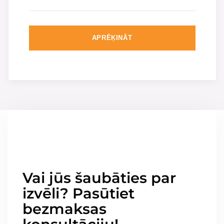
APRĒĶINĀT
Vai jūs šaubāties par
izvēli? Pasūtiet
bezmaksas