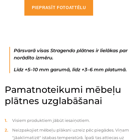
PIEPRASĪT FOTOATTĒLU
Pārsvarā visas Stragendo plātnes ir lielākas par
norādīto izmēru.
Līdz +5–10 mm garumā, līdz +3–6 mm platumā.
Pamatnoteikumi mēbeļu
plātnes uzglabāšanai
Visiem produktiem jābūt iesaiņotiem.
Neizpakojiet mēbeļu plāksni uzreiz pēc piegādes. Viņam
"jāaklimatizē" istabas temperatūrā. Īpaši tas attiecas uz