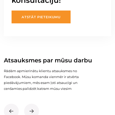
konsultāciju!
ATSTĀT PIETEIKUMU
Atsauksmes par mūsu darbu
Rādām apmierinātu klientu atsauksmes no
Facebook. Mūsu komanda vienmēr ir atvērta
piedāvājumiem, mēs esam ļoti atsaucīgi un
cenšamies palīdzēt katram mūsu viesim