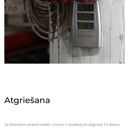
Atgriešana
Ja klientam prece neder, viņam ir tiesības to atgriezt 14 dienu