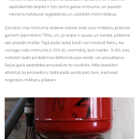
apsildāmās telpās ir ļoti zems gaisa mitrums, un parasti
neviens netraucē iegādāties un uzstādīt mitrinātājus.
Gandrīz visa mitruma atdeve notiek tieši caur mēbeļu plātnes
galiem (apmēram 75%), un, ja telpa ir sausa un karsta, plāksne
sāk plaisāt malās. Tajā pašā laikā bieži var novērot faktu, ka
vairoga vidū mitrums ir 10% (ti, normāls), bet malās - 5-6%, kas
noteikti radīs problēmas deformācijas veidā. vai plaisāšana.
Sejas gala apstrādes procedūra to novērsīs. Mēs iesakām
atkārtot šo procedūru tādā pašā veidā pēc tam, kad esat
nogriezis mēbeļu plāksni.