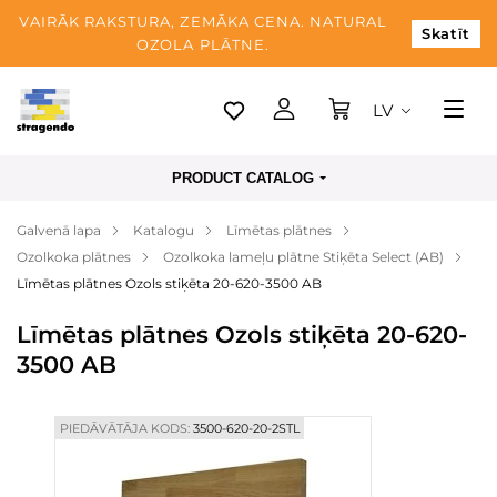
VAIRĀK RAKSTURA, ZEMĀKA CENA. NATURAL
Skatīt
OZOLA PLĀTNE.
LV
Tallina
PRODUCT CATALOG
Piegāde
Galvenā lapa
Katalogu
Līmētas plātnes
Apmaksa
Ozolkoka plātnes
Ozolkoka lameļu plātne Stiķēta Select (AB)
Par mums
Līmētas plātnes Ozols stiķēta 20-620-3500 AB
Blogs
Līmētas plātnes Ozols stiķēta 20-620-
3500 AB
Kontaktinformācija
PIEDĀVĀTĀJA KODS:
3500-620-20-2STL