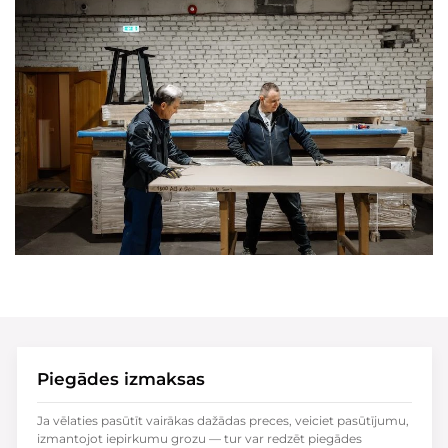
Piegādes izmaksas
Ja vēlaties pasūtīt vairākas dažādas preces, veiciet pasūtījumu,
izmantojot iepirkumu grozu — tur var redzēt piegādes