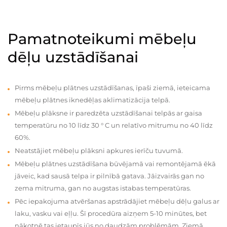
Pamatnoteikumi mēbeļu
dēļu uzstādīšanai
Pirms mēbeļu plātnes uzstādīšanas, īpaši ziemā, ieteicama
mēbeļu plātnes iknedēļas aklimatizācija telpā.
Mēbeļu plāksne ir paredzēta uzstādīšanai telpās ar gaisa
temperatūru no 10 līdz 30 ° C un relatīvo mitrumu no 40 līdz
60%.
Neatstājiet mēbeļu plāksni apkures ierīču tuvumā.
Mēbeļu plātnes uzstādīšana būvējamā vai remontējamā ēkā
jāveic, kad sausā telpa ir pilnībā gatava. Jāizvairās gan no
zema mitruma, gan no augstas istabas temperatūras.
Pēc iepakojuma atvēršanas apstrādājiet mēbeļu dēļu galus ar
laku, vasku vai eļļu. Šī procedūra aizņem 5-10 minūtes, bet
nākotnē tas ietaupīs jūs no daudzām problēmām. Ziemā