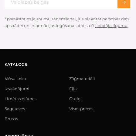
* parakstoties jaunumu saņemšanai, jūs piekrītat personas datu
apstrādei un informācijas iegūšanai atbilstoši
lietotāja līgumu
KATALOGS
Mūsu koka
Zāģmateriāli
izstrādājumi
Eļļa
Līmētas plātnes
Outlet
Sagataves
Visas preces
Brusas