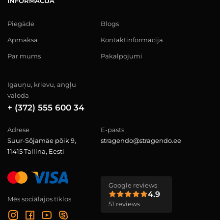
INFORMĀCIJA
Piegāde
Blogs
Apmaksa
Kontaktinformācija
Par mums
Pakalpojumi
Igauņu, krievu, angļu
valoda
+ (372) 555 600 34
Adrese
E-pasts
Suur-Sõjamäe põik 9,
stragendo@stragendo.ee
11415 Tallina, Eesti
Google reviews
4.9
Mēs sociālajos tīklos
51 reviews