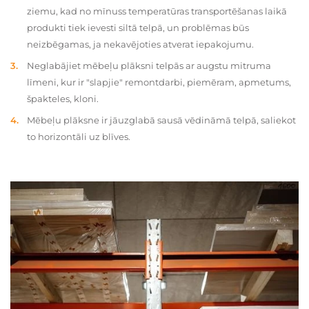
ziemu, kad no mīnuss temperatūras transportēšanas laikā
produkti tiek ievesti siltā telpā, un problēmas būs
neizbēgamas, ja nekavējoties atverat iepakojumu.
Neglabājiet mēbeļu plāksni telpās ar augstu mitruma
līmeni, kur ir "slapjie" remontdarbi, piemēram, apmetums,
špakteles, kloni.
Mēbeļu plāksne ir jāuzglabā sausā vēdināmā telpā, saliekot
to horizontāli uz blīves.