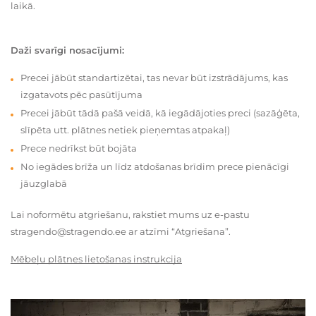
laikā.
Daži svarīgi nosacījumi:
Precei jābūt standartizētai, tas nevar būt izstrādājums, kas
izgatavots pēc pasūtījuma
Precei jābūt tādā pašā veidā, kā iegādājoties preci (sazāģēta,
slīpēta utt. plātnes netiek pieņemtas atpakaļ)
Prece nedrīkst būt bojāta
No iegādes brīža un līdz atdošanas brīdim prece pienācīgi
jāuzglabā
Lai noformētu atgriešanu, rakstiet mums uz e-pastu
stragendo@stragendo.ee ar atzīmi “Atgriešana”.
Mēbeļu plātnes lietošanas instrukcija