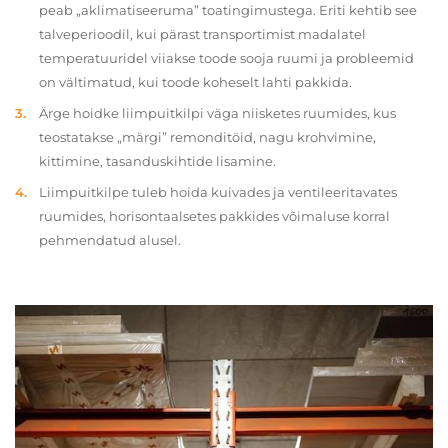
peab „aklimatiseeruma” toatingimustega. Eriti kehtib see
talveperioodil, kui pärast transportimist madalatel
temperatuuridel viiakse toode sooja ruumi ja probleemid
on vältimatud, kui toode koheselt lahti pakkida.
Ärge hoidke liimpuitkilpi väga niisketes ruumides, kus
teostatakse „märgi” remonditöid, nagu krohvimine,
kittimine, tasanduskihtide lisamine.
Liimpuitkilpe tuleb hoida kuivades ja ventileeritavates
ruumides, horisontaalsetes pakkides võimaluse korral
pehmendatud alusel.