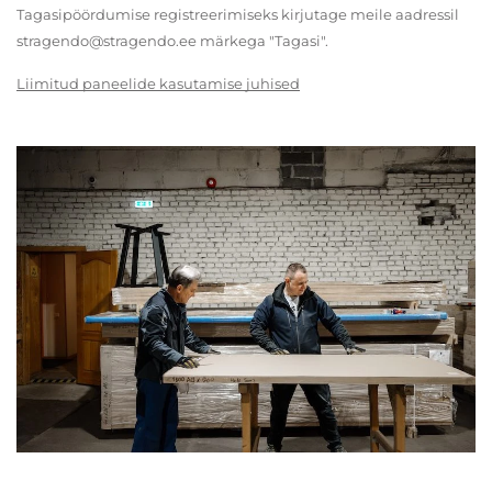
Tagasipöördumise registreerimiseks kirjutage meile aadressil
stragendo@stragendo.ee märkega "Tagasi".
Liimitud paneelide kasutamise juhised