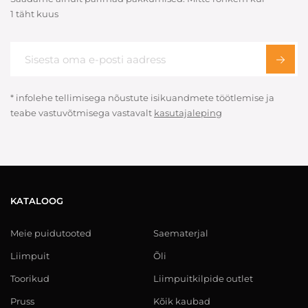
1 täht kuus
* infolehe tellimisega nõustute isikuandmete töötlemise ja
teabe vastuvõtmisega vastavalt
kasutajaleping
KATALOOG
Meie puidutooted
Saematerjal
Liimpuit
Õli
Toorikud
Liimpuitkilpide outlet
Pruss
Kõik kaubad