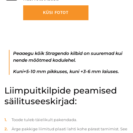
KÜSI FOTOT
Peaaegu kõik Stragendo kilbid on suuremad kui
nende mõõtmed kodulehel.
Kuni+5-10 mm pikkuses, kuni +3-6 mm laiuses.
Liimpuitkilpide peamised
säilituseeskirjad:
Toode tuleb täielikult pakendada.
Ärge pakkige liimitud plaati lahti kohe pärast tarnimist. See