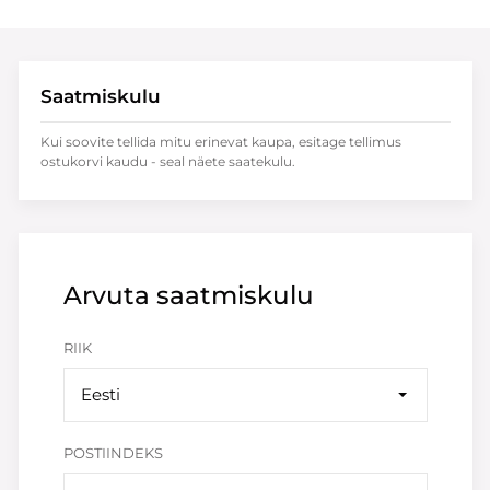
Saatmiskulu
Kui soovite tellida mitu erinevat kaupa, esitage tellimus
ostukorvi kaudu - seal näete saatekulu.
Arvuta saatmiskulu
RIIK
Eesti
POSTIINDEKS