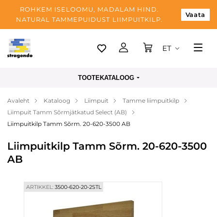
ROHKEM ISELOOMU, MADALAM HIND.
Vaata
NATURAL TAMMEPUIDUST LIIMPUITKILP.
ET
Tallinn
TOOTEKATALOOG
Tarnimine
Avaleht
Kataloog
Liimpuit
Tamme liimpuitkilp
Makse
Liimpuit Tamm Sõrmjätkatud Select (AB)
Meist
Liimpuitkilp Tamm Sõrm. 20-620-3500 AB
Blogi
Liimpuitkilp Tamm Sõrm. 20-620-3500
AB
Kontaktid
ARTIKKEL:
3500-620-20-2STL