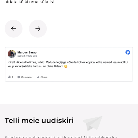
aidata kõiki oma külalisi
Telli meie uudiskiri
Saadame ainult parimad pakkumised. Mitte rohkem kui