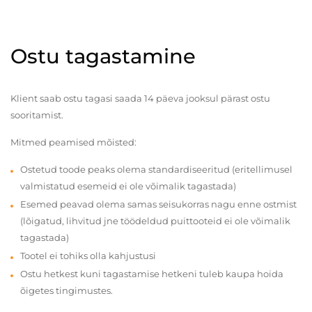
Ostu tagastamine
Klient saab ostu tagasi saada 14 päeva jooksul pärast ostu
sooritamist.
Mitmed peamised mõisted:
Ostetud toode peaks olema standardiseeritud (eritellimusel
valmistatud esemeid ei ole võimalik tagastada)
Esemed peavad olema samas seisukorras nagu enne ostmist
(lõigatud, lihvitud jne töödeldud puittooteid ei ole võimalik
tagastada)
Tootel ei tohiks olla kahjustusi
Ostu hetkest kuni tagastamise hetkeni tuleb kaupa hoida
õigetes tingimustes.