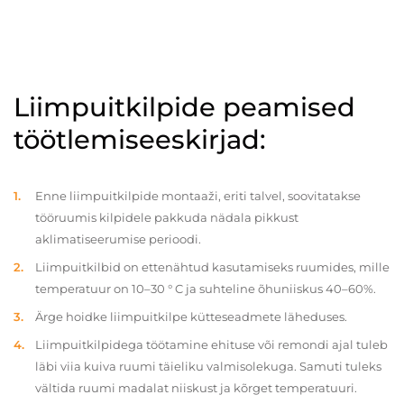
Liimpuitkilpide peamised
töötlemiseeskirjad:
Enne liimpuitkilpide montaaži, eriti talvel, soovitatakse
tööruumis kilpidele pakkuda nädala pikkust
aklimatiseerumise perioodi.
Liimpuitkilbid on ettenähtud kasutamiseks ruumides, mille
temperatuur on 10–30 ° C ja suhteline õhuniiskus 40–60%.
Ärge hoidke liimpuitkilpe kütteseadmete läheduses.
Liimpuitkilpidega töötamine ehituse või remondi ajal tuleb
läbi viia kuiva ruumi täieliku valmisolekuga. Samuti tuleks
vältida ruumi madalat niiskust ja kõrget temperatuuri.