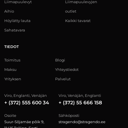
Liimapuulevyt
Liimapuulevyjen
Aihio
outlet
Höylätty lauta
Kaikki tavarat
Sahatavara
TIEDOT
Toimitus
Blogi
Maksu
Yhteystiedot
Yrityksen
Palvelut
Viro, Englanti, Venäjän
Viro, Venäjän, Englanti
+ (372) 555 600 34
+ (372) 55 666 158
Osoite
Sähköposti
Suur-Sõjamäe põik 9,
stragendo@stragendo.ee