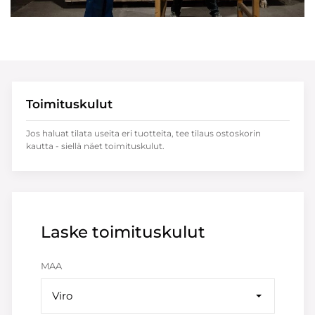
Toimituskulut
Jos haluat tilata useita eri tuotteita, tee tilaus ostoskorin
kautta - siellä näet toimituskulut.
Laske toimituskulut
MAA
Viro