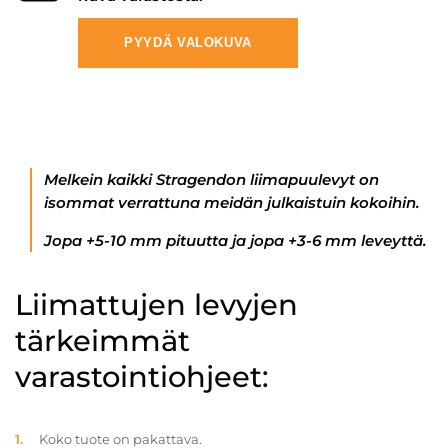
PYYDÄ VALOKUVA
Melkein kaikki Stragendon liimapuulevyt on
isommat verrattuna meidän julkaistuin kokoihin.
Jopa +5-10 mm pituutta ja jopa +3-6 mm leveyttä.
Liimattujen levyjen
tärkeimmät
varastointiohjeet:
Koko tuote on pakattava.