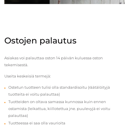
Ostojen palautus
Asiakas voi palauttaa oston 14 päivän kuluessa oston
tekemisestä.
Useita keskeisiä termejä:
Ostetun tuotteen tulisi olla standardisoitu (räätälöityjä
tuotteita ei voitu palauttaa)
Tuotteiden on oltava samassa kunnossa kuin ennen
ostamista (leikattua, kiillotettua jne. puulevyjä ei voitu
palauttaa)
Tuotteessa ei saa olla vaurioita