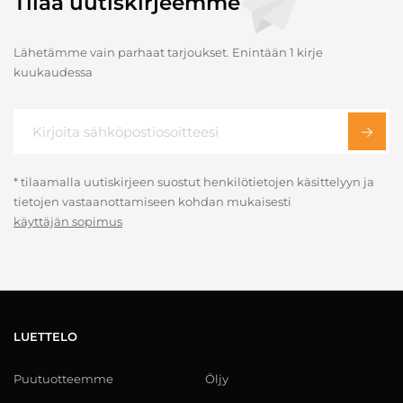
Tilaa uutiskirjeemme
Lähetämme vain parhaat tarjoukset. Enintään 1 kirje
kuukaudessa
* tilaamalla uutiskirjeen suostut henkilötietojen käsittelyyn ja
tietojen vastaanottamiseen kohdan mukaisesti
käyttäjän sopimus
LUETTELO
Puutuotteemme
Öljy