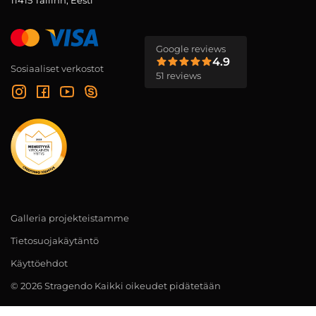
11415 Tallinn, Eesti
Google reviews
4.9
Sosiaaliset verkostot
51 reviews
Galleria projekteistamme
Tietosuojakäytäntö
Käyttöehdot
© 2026 Stragendo Kaikki oikeudet pidätetään