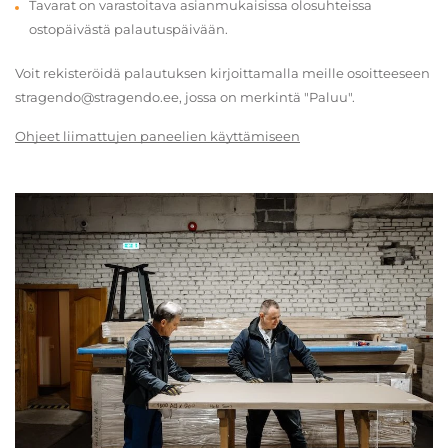
Tavarat on varastoitava asianmukaisissa olosuhteissa
ostopäivästä palautuspäivään.
Voit rekisteröidä palautuksen kirjoittamalla meille osoitteeseen
stragendo@stragendo.ee, jossa on merkintä "Paluu".
Ohjeet liimattujen paneelien käyttämiseen