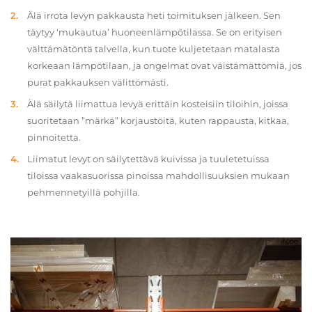
Älä irrota levyn pakkausta heti toimituksen jälkeen. Sen
täytyy ‘mukautua’ huoneenlämpötilassa. Se on erityisen
välttämätöntä talvella, kun tuote kuljetetaan matalasta
korkeaan lämpötilaan, ja ongelmat ovat väistämättömiä, jos
purat pakkauksen välittömästi.
Älä säilytä liimattua levyä erittäin kosteisiin tiloihin, joissa
suoritetaan ”märkä” korjaustöitä, kuten rappausta, kitkaa,
pinnoitetta.
Liimatut levyt on säilytettävä kuivissa ja tuuletetuissa
tiloissa vaakasuorissa pinoissa mahdollisuuksien mukaan
pehmennetyillä pohjilla.