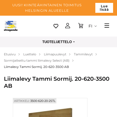
UUSI! KIINTEÄHINTAINEN TOIMITUS
Lue
lisää
HELSINGIN ALUEELLE
FI
Tallinn
TUOTELUETTELO
Toimitus
Etusivu
Luettelo
Liimapuulevyt
Tammilevyt
Maksu
Sormijatkettu tammi liimalevy Select (AB)
Yrityksen
Liimalevy Tammi Sormij. 20-620-3500 AB
Blogi
Liimalevy Tammi Sormij. 20-620-3500
AB
Yhteystiedot
ARTIKKELI:
3500-620-20-2STL