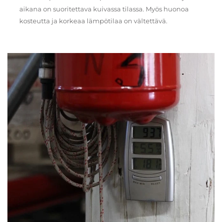
aikana on suoritettava kuivassa tilassa. Myös huonoa
kosteutta ja korkeaa lämpötilaa on vältettävä.