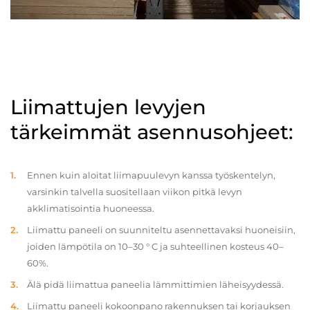
Liimattujen levyjen
tärkeimmät asennusohjeet:
Ennen kuin aloitat liimapuulevyn kanssa työskentelyn,
varsinkin talvella suositellaan viikon pitkä levyn
akklimatisointia huoneessa.
Liimattu paneeli on suunniteltu asennettavaksi huoneisiin,
joiden lämpötila on 10–30 ° C ja suhteellinen kosteus 40–
60%.
Älä pidä liimattua paneelia lämmittimien läheisyydessä.
Liimattu paneeli kokoonpano rakennuksen tai korjauksen