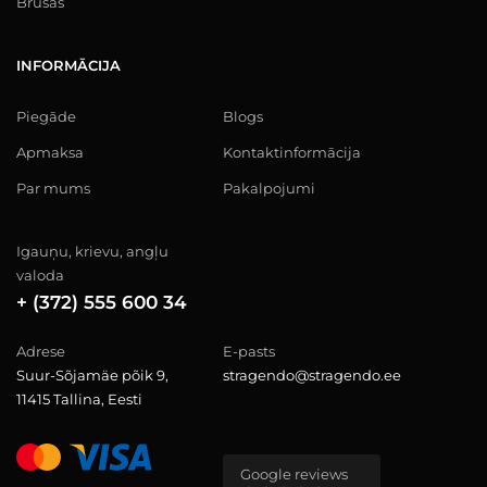
Brusas
INFORMĀCIJA
Piegāde
Blogs
Apmaksa
Kontaktinformācija
Par mums
Pakalpojumi
Igauņu, krievu, angļu
valoda
+ (372) 555 600 34
Adrese
E-pasts
Suur-Sõjamäe põik 9,
stragendo@stragendo.ee
11415 Tallina, Eesti
Google reviews