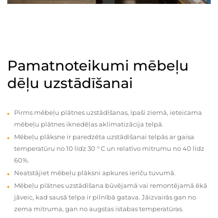
Pamatnoteikumi mēbeļu
dēļu uzstādīšanai
Pirms mēbeļu plātnes uzstādīšanas, īpaši ziemā, ieteicama
mēbeļu plātnes iknedēļas aklimatizācija telpā.
Mēbeļu plāksne ir paredzēta uzstādīšanai telpās ar gaisa
temperatūru no 10 līdz 30 ° C un relatīvo mitrumu no 40 līdz
60%.
Neatstājiet mēbeļu plāksni apkures ierīču tuvumā.
Mēbeļu plātnes uzstādīšana būvējamā vai remontējamā ēkā
jāveic, kad sausā telpa ir pilnībā gatava. Jāizvairās gan no
zema mitruma, gan no augstas istabas temperatūras.