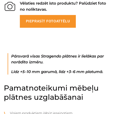
Vēlaties redzēt īsto produktu? Palūdziet foto
no noliktavas.
PIEPRASĪT FOTOATTĒLU
Pārsvarā visas Stragendo plātnes ir lielākas par
norādīto izmēru.
Līdz +5–10 mm garumā, līdz +3–6 mm platumā.
Pamatnoteikumi mēbeļu
plātnes uzglabāšanai
Visiem produktiem jābūt iesaiņotiem.