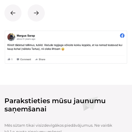
Parakstieties mūsu jaunumu
saņemšanai
Mēs sūtam tikai visizdevīgākos piedāvājumus. Ne vairāk
kā 1 e-pasta ziņojumu mēnesī