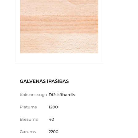
GALVENĀS ĪPAŠĪBAS
Koksnes suga
Dižskābardis
Platums
1200
Biezums
40
Garums
2200