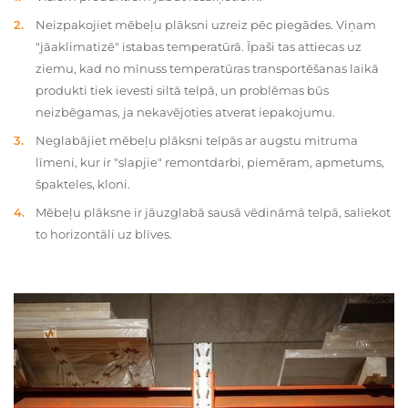
Neizpakojiet mēbeļu plāksni uzreiz pēc piegādes. Viņam
"jāaklimatizē" istabas temperatūrā. Īpaši tas attiecas uz
ziemu, kad no mīnuss temperatūras transportēšanas laikā
produkti tiek ievesti siltā telpā, un problēmas būs
neizbēgamas, ja nekavējoties atverat iepakojumu.
Neglabājiet mēbeļu plāksni telpās ar augstu mitruma
līmeni, kur ir "slapjie" remontdarbi, piemēram, apmetums,
špakteles, kloni.
Mēbeļu plāksne ir jāuzglabā sausā vēdināmā telpā, saliekot
to horizontāli uz blīves.