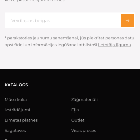
* parakstoties jaunumu saņemšanai, jūs piekrītat personas datu
apstrādei un informācijas iegūšanai atbilstoši
lietotāja līgumu
KATALOGS
Mūsu koka
Zāģmateriāli
izstrādājumi
Eļļa
Līmētas plātnes
Outlet
Sagataves
Visas preces