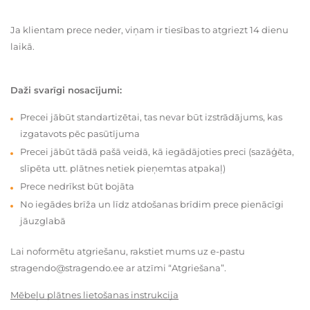
Ja klientam prece neder, viņam ir tiesības to atgriezt 14 dienu
laikā.
Daži svarīgi nosacījumi:
Precei jābūt standartizētai, tas nevar būt izstrādājums, kas
izgatavots pēc pasūtījuma
Precei jābūt tādā pašā veidā, kā iegādājoties preci (sazāģēta,
slīpēta utt. plātnes netiek pieņemtas atpakaļ)
Prece nedrīkst būt bojāta
No iegādes brīža un līdz atdošanas brīdim prece pienācīgi
jāuzglabā
Lai noformētu atgriešanu, rakstiet mums uz e-pastu
stragendo@stragendo.ee ar atzīmi “Atgriešana”.
Mēbeļu plātnes lietošanas instrukcija