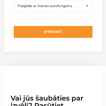
Piegāde ar kravas autofurgonu.
APRĒĶINĀT
Vai jūs šaubāties par
izvēli? Pasūtiet