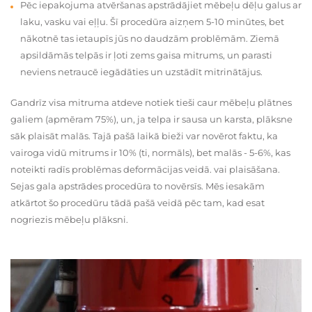
Pēc iepakojuma atvēršanas apstrādājiet mēbeļu dēļu galus ar
laku, vasku vai eļļu. Šī procedūra aizņem 5-10 minūtes, bet
nākotnē tas ietaupīs jūs no daudzām problēmām. Ziemā
apsildāmās telpās ir ļoti zems gaisa mitrums, un parasti
neviens netraucē iegādāties un uzstādīt mitrinātājus.
Gandrīz visa mitruma atdeve notiek tieši caur mēbeļu plātnes
galiem (apmēram 75%), un, ja telpa ir sausa un karsta, plāksne
sāk plaisāt malās. Tajā pašā laikā bieži var novērot faktu, ka
vairoga vidū mitrums ir 10% (ti, normāls), bet malās - 5-6%, kas
noteikti radīs problēmas deformācijas veidā. vai plaisāšana.
Sejas gala apstrādes procedūra to novērsīs. Mēs iesakām
atkārtot šo procedūru tādā pašā veidā pēc tam, kad esat
nogriezis mēbeļu plāksni.