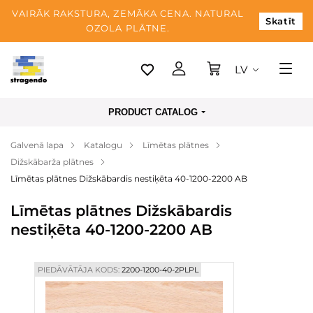
VAIRĀK RAKSTURA, ZEMĀKA CENA. NATURAL
Skatīt
OZOLA PLĀTNE.
LV
Tallina
PRODUCT CATALOG
Piegāde
Galvenā lapa
Katalogu
Līmētas plātnes
Apmaksa
Dižskābarža plātnes
Par mums
Līmētas plātnes Dižskābardis nestiķēta 40-1200-2200 AB
Blogs
Līmētas plātnes Dižskābardis
nestiķēta 40-1200-2200 AB
Kontaktinformācija
PIEDĀVĀTĀJA KODS:
2200-1200-40-2PLPL