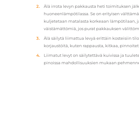
Älä irrota levyn pakkausta heti toimituksen jä
huoneenlämpötilassa. Se on erityisen välttämät
kuljetetaan matalasta korkeaan lämpötilaan, 
väistämättömiä, jos purat pakkauksen välittöm
Älä säilytä liimattua levyä erittäin kosteisiin ti
korjaustöitä, kuten rappausta, kitkaa, pinnoitet
Liimatut levyt on säilytettävä kuivissa ja tuulet
pinoissa mahdollisuuksien mukaan pehmennety