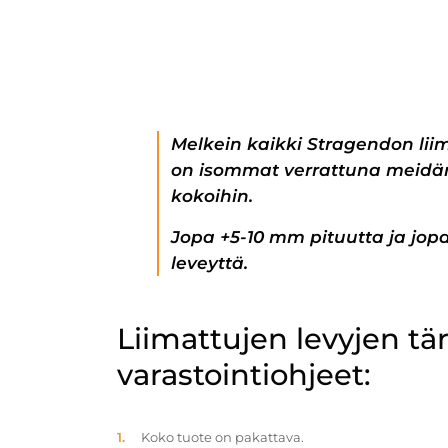
Melkein kaikki Stragendon lii
on isommat verrattuna meidän
kokoihin.
Jopa +5-10 mm pituutta ja jo
leveyttä.
Liimattujen levyjen t
varastointiohjeet:
Koko tuote on pakattava.