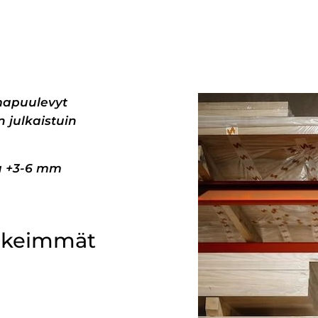
mapuulevyt
 julkaistuin
pa +3-6 mm
ärkeimmät