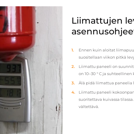
Liimattujen l
asennusohjee
Ennen kuin aloitat liimapuul
suositellaan viikon pitkä le
Liimattu paneeli on suunnit
on 10–30 ° C ja suhteellinen
Älä pidä liimattua paneelia
Liimattu paneeli kokoonpan
suoritettava kuivassa tilass
vältettävä.