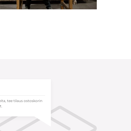
eita, tee tilaus ostoskorin
t.