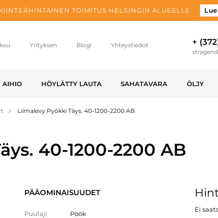
 KIINTEÄHINTAINEN TOIMITUS HELSINGIN ALUEELLE
Lue
+ (372
ksu
Yrityksen
Blogi
Yhteystiedot
stragen
AIHIO
HÖYLÄTTY LAUTA
SAHATAVARA
ÖLJY
yt
Liimalevy Pyökki Täys. 40-1200-2200 AB
äys. 40-1200-2200 AB
Hint
PÄÄOMINAISUUDET
Ei saata
Puulaji
Pöök