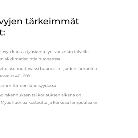
evyjen tärkeimmät
t:
evyn kanssa työskentelyn, varsinkin talvella
vyn akklimatisointia huoneessa.
eltu asennettavaksi huoneisiin, joiden lämpötila
 kosteus 40–60%.
 lämmittimien läheisyydessä.
o rakennuksen tai korjauksen aikana on
a. Myös huonoa kosteutta ja korkeaa lämpötilaa on