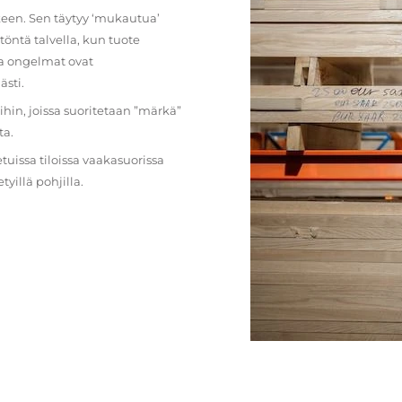
lkeen. Sen täytyy ‘mukautua’
öntä talvella, kun tuote
ja ongelmat ovat
ästi.
loihin, joissa suoritetaan ”märkä”
ta.
etuissa tiloissa vaakasuorissa
illä pohjilla.