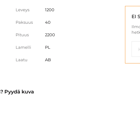
Leveys
1200
EI 
Paksuus
40
Ilmo
hetk
Pituus
2200
Lamelli
PL
Laatu
AB
n? Pyydä kuva