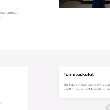
 osoitteeseen
".
Toimituskulut
Jos haluat tilata useita eri tuott
kautta - siellä näet toimituskulu