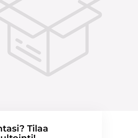
ntasi? Tilaa
ltointi!