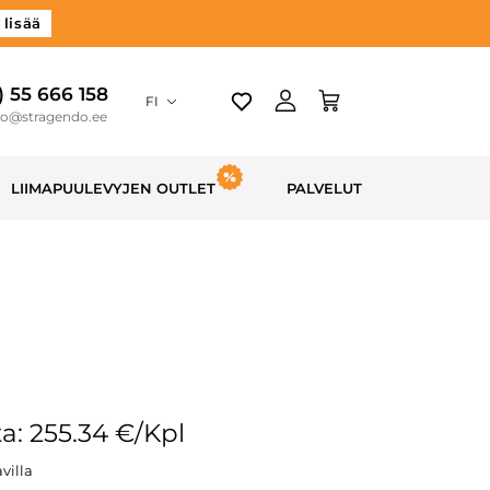
 lisää
) 55 666 158
FI
do@stragendo.ee
LIIMAPUULEVYJEN OUTLET
PALVELUT
a: 255.34 €/Kpl
villa