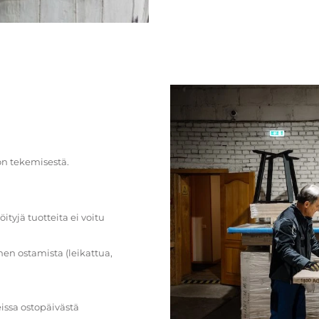
on tekemisestä.
öityjä tuotteita ei voitu
en ostamista (leikattua,
issa ostopäivästä