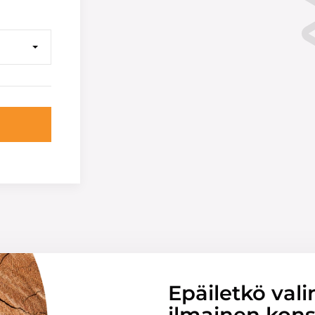
Epäiletkö vali
ilmainen konsu