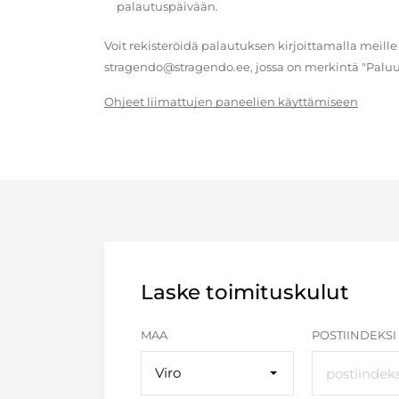
palautuspäivään.
Voit rekisteröidä palautuksen kirjoittamalla meille
stragendo@stragendo.ee, jossa on merkintä "Paluu
Ohjeet liimattujen paneelien käyttämiseen
Laske toimituskulut
MAA
POSTIINDEKSI
Viro