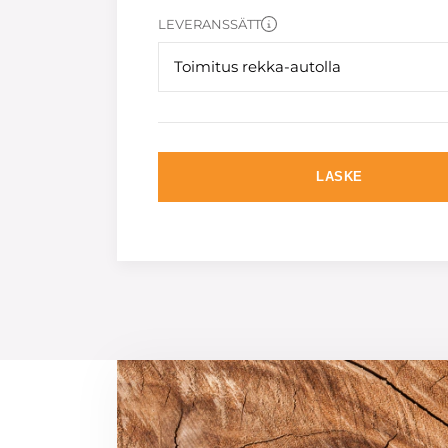
LEVERANSSÄTT
Toimitus rekka-autolla
LASKE