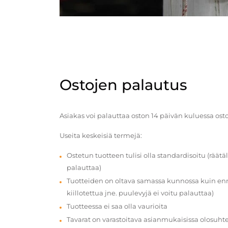
Ostojen palautus
Asiakas voi palauttaa oston 14 päivän kuluessa ost
Useita keskeisiä termejä:
Ostetun tuotteen tulisi olla standardisoitu (räätäl
palauttaa)
Tuotteiden on oltava samassa kunnossa kuin enn
kiillotettua jne. puulevyjä ei voitu palauttaa)
Tuotteessa ei saa olla vaurioita
Tavarat on varastoitava asianmukaisissa olosuhte