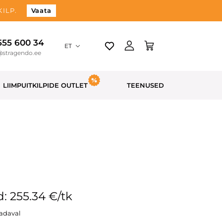
ILP.
Vaata
 555 600 34
ET
@stragendo.ee
LIIMPUITKILPIDE OUTLET
TEENUSED
: 255.34 €/tk
aadaval