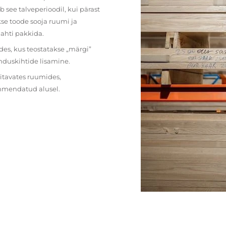
 see talveperioodil, kui pärast
se toode sooja ruumi ja
lahti pakkida.
des, kus teostatakse „märgi”
nduskihtide lisamine.
ritavates ruumides,
ehmendatud alusel.