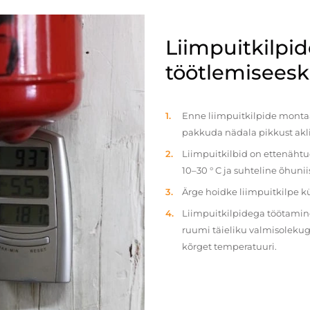
Liimpuitkilpi
töötlemiseeski
Enne liimpuitkilpide montaaž
pakkuda nädala pikkust akl
Liimpuitkilbid on ettenäht
10–30 ° C ja suhteline õhun
Ärge hoidke liimpuitkilpe 
Liimpuitkilpidega töötamine 
ruumi täieliku valmisolekug
kõrget temperatuuri.