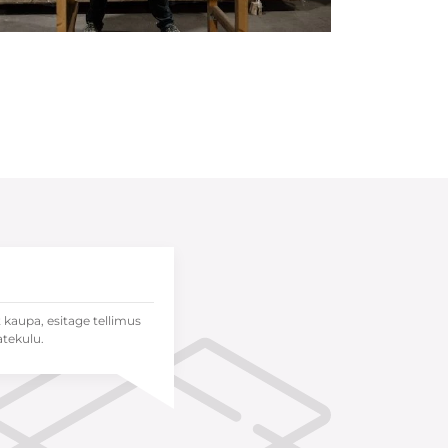
t kaupa, esitage tellimus
atekulu.