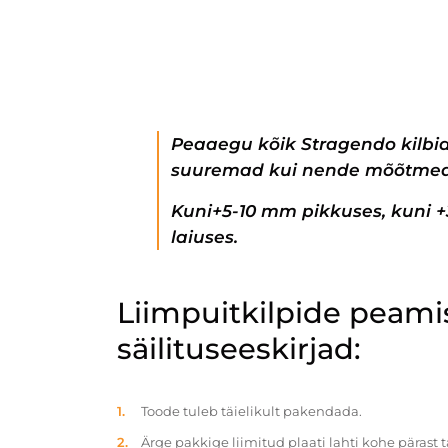
Peaaegu kõik Stragendo kilbi
suuremad kui nende mõõtmed
Kuni+5-10 mm pikkuses, kuni 
laiuses.
Liimpuitkilpide peam
säilituseeskirjad:
Toode tuleb täielikult pakendada.
Ärge pakkige liimitud plaati lahti kohe pärast 