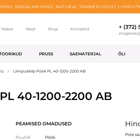
OMU, MADALAM HIND. NATURAL TAMMEPUIDUST LIIMPUITK
+ (372)
Makse
Meist
Blogi
Kontaktid
stragendo
TOORIKUD
PRUSS
SAEMATERJAL
ÕLI
ilp
Liimpuitkilp Pöök PL 40-1200-2200 AB
 PL 40-1200-2200 AB
Hind
PEAMISED OMADUSED
Pole s
Puuliik
Pöök