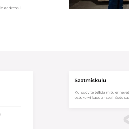
e aadressil
Saatmiskulu
Kui soovite tellida mitu erineva
ostukorvi kaudu - seal näete sa