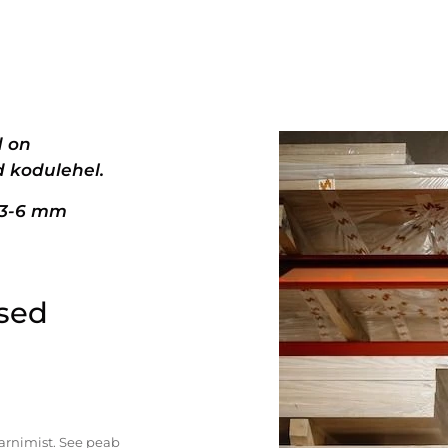
d on
 kodulehel.
+3-6 mm
ised
tarnimist. See peab