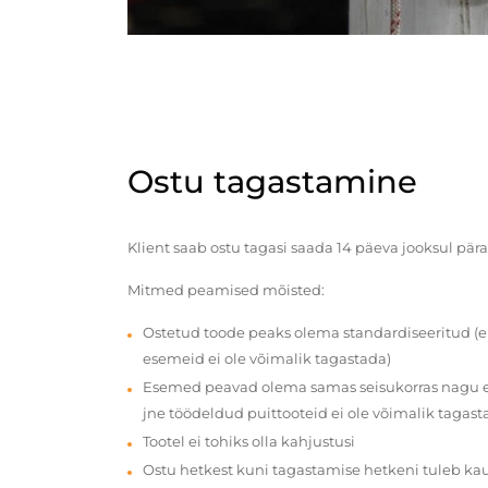
Ostu tagastamine
Klient saab ostu tagasi saada 14 päeva jooksul pära
Mitmed peamised mõisted:
Ostetud toode peaks olema standardiseeritud (e
esemeid ei ole võimalik tagastada)
Esemed peavad olema samas seisukorras nagu en
jne töödeldud puittooteid ei ole võimalik tagast
Tootel ei tohiks olla kahjustusi
Ostu hetkest kuni tagastamise hetkeni tuleb ka