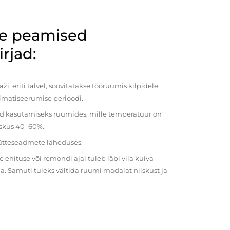
de peamised
rjad:
i, eriti talvel, soovitatakse tööruumis kilpidele
imatiseerumise perioodi.
ud kasutamiseks ruumides, mille temperatuur on
iiskus 40–60%.
kütteseadmete läheduses.
ehituse või remondi ajal tuleb läbi viia kuiva
a. Samuti tuleks vältida ruumi madalat niiskust ja