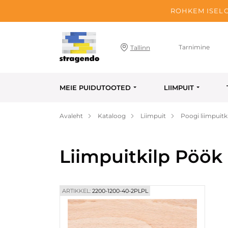
ROHKEM ISELO
Tarnimine
Tallinn
MEIE PUIDUTOOTED
LIIMPUIT
Avaleht
Kataloog
Liimpuit
Poogi liimpuitk
Liimpuitkilp Pöök
ARTIKKEL:
2200-1200-40-2PLPL