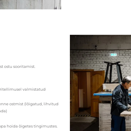
st ostu sooritamist.
ritellimusel valmistatud
ne ostmist (lõigatud, lihvitud
ada)
upa hoida õigetes tingimustes.