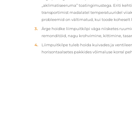
„aklimatiseeruma” toatingimustega. Eriti kehtib
transportimist madalatel temperatuuridel viiak
probleemid on vältimatud, kui toode koheselt 
Ärge hoidke liimpuitkilpi väga niisketes ruumi
remonditöid, nagu krohvimine, kittimine, tasa
Liimpuitkilpe tuleb hoida kuivades ja ventilee
horisontaalsetes pakkides võimaluse korral p