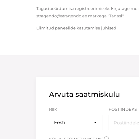
Tagasipöördumise registreerimiseks kirjutage meil
stragendo@stragendo.ee märkega "Tagasi".
Liimitud paneelide kasutamise juhised
Arvuta saatmiskulu
RIIK
POSTIINDEKS
Eesti