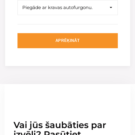
Piegāde ar kravas autofurgonu.
APRĒĶINĀT
Vai jūs šaubāties par
izvēli? Pasūtiet