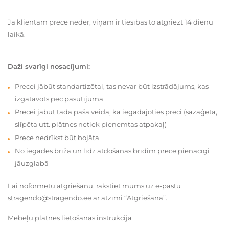
Ja klientam prece neder, viņam ir tiesības to atgriezt 14 dienu
laikā.
Daži svarīgi nosacījumi:
Precei jābūt standartizētai, tas nevar būt izstrādājums, kas
izgatavots pēc pasūtījuma
Precei jābūt tādā pašā veidā, kā iegādājoties preci (sazāģēta,
slīpēta utt. plātnes netiek pieņemtas atpakaļ)
Prece nedrīkst būt bojāta
No iegādes brīža un līdz atdošanas brīdim prece pienācīgi
jāuzglabā
Lai noformētu atgriešanu, rakstiet mums uz e-pastu
stragendo@stragendo.ee ar atzīmi “Atgriešana”.
Mēbeļu plātnes lietošanas instrukcija