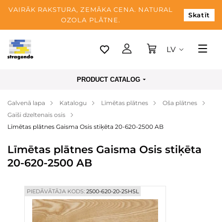
VAIRĀK RAKSTURA, ZEMĀKA CENA. NATURAL
Skatīt
OZOLA PLĀTNE.
LV
Tallina
PRODUCT CATALOG
Piegāde
Galvenā lapa
Katalogu
Līmētas plātnes
Oša plātnes
Apmaksa
Gaiši dzeltenais osis
Par mums
Līmētas plātnes Gaisma Osis stiķēta 20-620-2500 AB
Blogs
Līmētas plātnes Gaisma Osis stiķēta
20-620-2500 AB
Kontaktinformācija
PIEDĀVĀTĀJA KODS:
2500-620-20-2SHSL