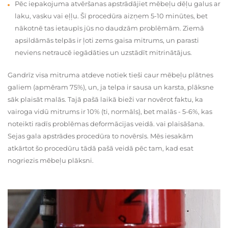
Pēc iepakojuma atvēršanas apstrādājiet mēbeļu dēļu galus ar
laku, vasku vai eļļu. Šī procedūra aizņem 5-10 minūtes, bet
nākotnē tas ietaupīs jūs no daudzām problēmām. Ziemā
apsildāmās telpās ir ļoti zems gaisa mitrums, un parasti
neviens netraucē iegādāties un uzstādīt mitrinātājus.
Gandrīz visa mitruma atdeve notiek tieši caur mēbeļu plātnes
galiem (apmēram 75%), un, ja telpa ir sausa un karsta, plāksne
sāk plaisāt malās. Tajā pašā laikā bieži var novērot faktu, ka
vairoga vidū mitrums ir 10% (ti, normāls), bet malās - 5-6%, kas
noteikti radīs problēmas deformācijas veidā. vai plaisāšana.
Sejas gala apstrādes procedūra to novērsīs. Mēs iesakām
atkārtot šo procedūru tādā pašā veidā pēc tam, kad esat
nogriezis mēbeļu plāksni.