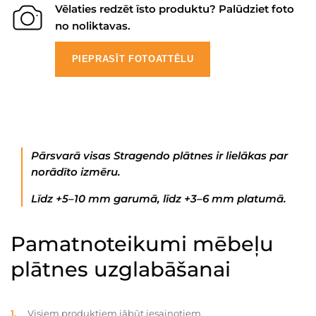
Vēlaties redzēt īsto produktu? Palūdziet foto
no noliktavas.
PIEPRASĪT FOTOATTĒLU
Pārsvarā visas Stragendo plātnes ir lielākas par
norādīto izmēru.
Līdz +5–10 mm garumā, līdz +3–6 mm platumā.
Pamatnoteikumi mēbeļu
plātnes uzglabāšanai
Visiem produktiem jābūt iesaiņotiem.