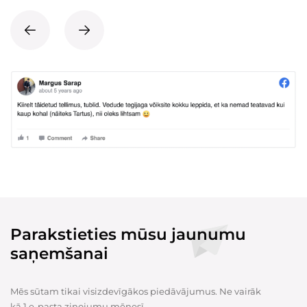
Parakstieties mūsu jaunumu
saņemšanai
Mēs sūtam tikai visizdevīgākos piedāvājumus. Ne vairāk
kā 1 e-pasta ziņojumu mēnesī