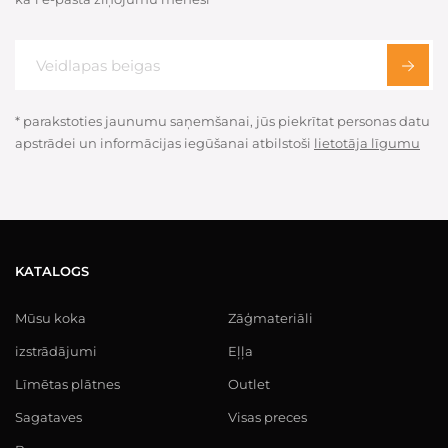
* parakstoties jaunumu saņemšanai, jūs piekrītat personas datu
apstrādei un informācijas iegūšanai atbilstoši
lietotāja līgumu
KATALOGS
Mūsu koka
Zāģmateriāli
izstrādājumi
Eļļa
Līmētas plātnes
Outlet
Sagataves
Visas preces