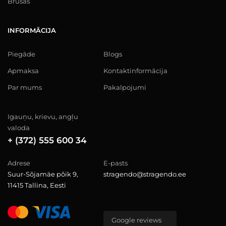
Brusas
INFORMĀCIJA
Piegāde
Blogs
Apmaksa
Kontaktinformācija
Par mums
Pakalpojumi
Igauņu, krievu, angļu
valoda
+ (372) 555 600 34
Adrese
E-pasts
Suur-Sõjamäe põik 9,
stragendo@stragendo.ee
11415 Tallina, Eesti
Google reviews