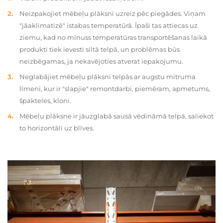
Neizpakojiet mēbeļu plāksni uzreiz pēc piegādes. Viņam
"jāaklimatizē" istabas temperatūrā. Īpaši tas attiecas uz
ziemu, kad no mīnuss temperatūras transportēšanas laikā
produkti tiek ievesti siltā telpā, un problēmas būs
neizbēgamas, ja nekavējoties atverat iepakojumu.
Neglabājiet mēbeļu plāksni telpās ar augstu mitruma
līmeni, kur ir "slapjie" remontdarbi, piemēram, apmetums,
špakteles, kloni.
Mēbeļu plāksne ir jāuzglabā sausā vēdināmā telpā, saliekot
to horizontāli uz blīves.