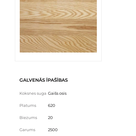
GALVENĀS ĪPAŠĪBAS
Koksnes suga
Gaišs osis
Platums
620
Biezums
20
Garums
2500