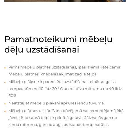
Pamatnoteikumi mēbeļu
dēļu uzstādīšanai
Pirms mēbeļu plātnes uzstādīšanas, īpaši ziemā, ieteicama
mēbeļu plātnes iknedēļas aklimatizācija telpā.
Mēbeļu plāksne ir paredzēta uzstādīšanai telpās ar gaisa
temperatūru no 10 līdz 30 ° C un relatīvo mitrumu no 40 līdz
60%.
Neatstājiet mēbeļu plāksni apkures ierīču tuvumā.
Mēbeļu plātnes uzstādīšana būvējamā vai remontējamā ēkā
jāveic, kad sausā telpa ir pilnībā gatava. Jāizvairās gan no
zema mitruma, gan no augstas istabas temperatūras.