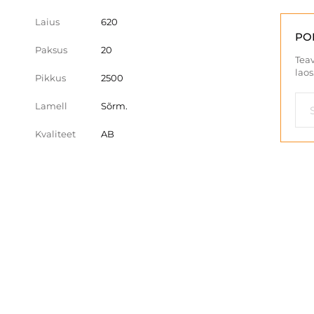
Laius
620
PO
Paksus
20
Teav
laos
Pikkus
2500
Lamell
Sõrm.
Kvaliteet
AB