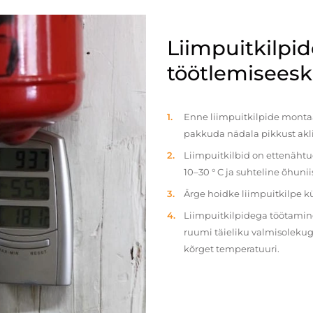
Liimpuitkilpi
töötlemiseeski
Enne liimpuitkilpide montaaž
pakkuda nädala pikkust akl
Liimpuitkilbid on ettenäht
10–30 ° C ja suhteline õhun
Ärge hoidke liimpuitkilpe 
Liimpuitkilpidega töötamine 
ruumi täieliku valmisolekug
kõrget temperatuuri.