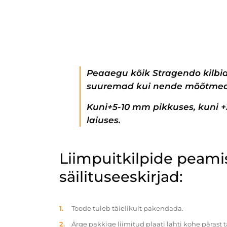
Peaaegu kõik Stragendo kilbi
suuremad kui nende mõõtmed
Kuni+5-10 mm pikkuses, kuni 
laiuses.
Liimpuitkilpide peam
säilituseeskirjad:
Toode tuleb täielikult pakendada.
Ärge pakkige liimitud plaati lahti kohe pärast 