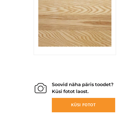
Soovid näha päris toodet?
Küsi fotot laost.
KÜSI FOTOT