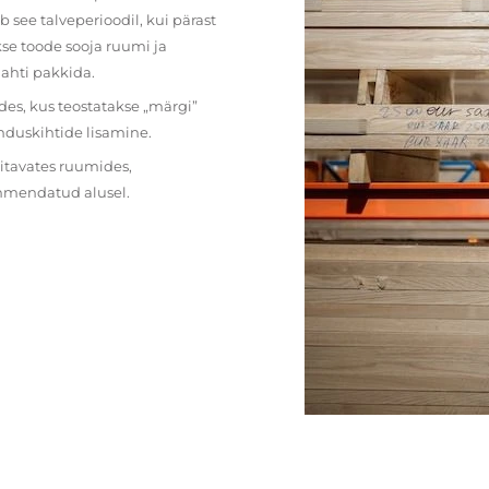
 see talveperioodil, kui pärast
se toode sooja ruumi ja
lahti pakkida.
des, kus teostatakse „märgi”
nduskihtide lisamine.
ritavates ruumides,
ehmendatud alusel.