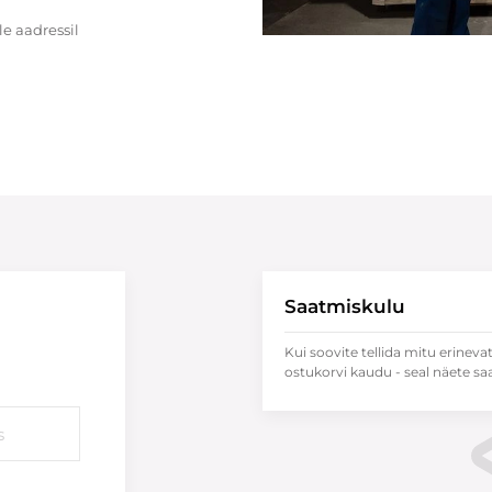
e aadressil
Saatmiskulu
Kui soovite tellida mitu erineva
ostukorvi kaudu - seal näete sa