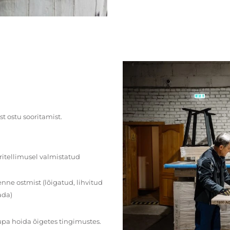
st ostu sooritamist.
ritellimusel valmistatud
ne ostmist (lõigatud, lihvitud
ada)
upa hoida õigetes tingimustes.