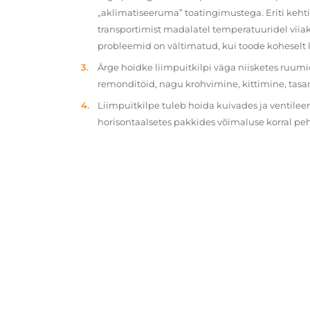
„aklimatiseeruma” toatingimustega. Eriti kehtib
transportimist madalatel temperatuuridel viiak
probleemid on vältimatud, kui toode koheselt 
Ärge hoidke liimpuitkilpi väga niisketes ruumi
remonditöid, nagu krohvimine, kittimine, tasa
Liimpuitkilpe tuleb hoida kuivades ja ventilee
horisontaalsetes pakkides võimaluse korral p