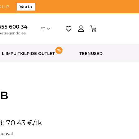
ILP.
Vaata
 555 600 34
ET
@stragendo.ee
LIIMPUITKILPIDE OUTLET
TEENUSED
AB
: 70.43 €/tk
aadaval