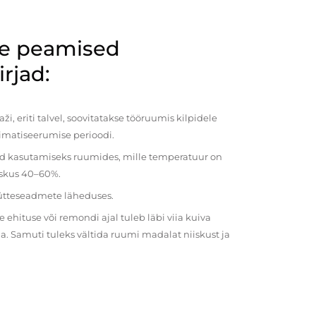
de peamised
rjad:
i, eriti talvel, soovitatakse tööruumis kilpidele
imatiseerumise perioodi.
ud kasutamiseks ruumides, mille temperatuur on
iiskus 40–60%.
kütteseadmete läheduses.
ehituse või remondi ajal tuleb läbi viia kuiva
a. Samuti tuleks vältida ruumi madalat niiskust ja