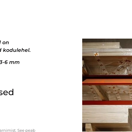
d on
 kodulehel.
+3-6 mm
ised
tarnimist. See peab