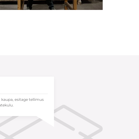
t kaupa, esitage tellimus
atekulu.