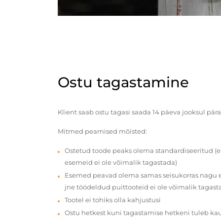
Ostu tagastamine
Klient saab ostu tagasi saada 14 päeva jooksul pära
Mitmed peamised mõisted:
Ostetud toode peaks olema standardiseeritud (e
esemeid ei ole võimalik tagastada)
Esemed peavad olema samas seisukorras nagu en
jne töödeldud puittooteid ei ole võimalik tagast
Tootel ei tohiks olla kahjustusi
Ostu hetkest kuni tagastamise hetkeni tuleb ka