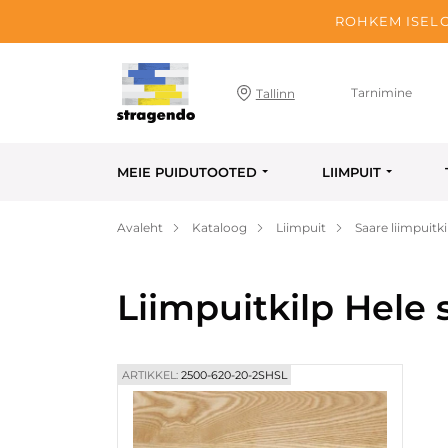
ROHKEM ISELO
Tarnimine
Tallinn
MEIE PUIDUTOOTED
LIIMPUIT
Avaleht
Kataloog
Liimpuit
Saare liimpuitki
Liimpuitkilp Hele
ARTIKKEL:
2500-620-20-2SHSL