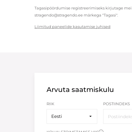
Tagasipöördumise registreerimiseks kirjutage meil
stragendo@stragendo.ee märkega "Tagasi".
Liimitud paneelide kasutamise juhised
Arvuta saatmiskulu
RIIK
POSTIINDEKS
Eesti