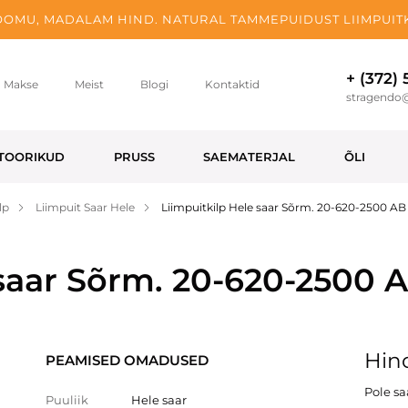
OMU, MADALAM HIND. NATURAL TAMMEPUIDUST LIIMPUITK
+ (372)
Makse
Meist
Blogi
Kontaktid
stragendo
TOORIKUD
PRUSS
SAEMATERJAL
ÕLI
lp
Liimpuit Saar Hele
Liimpuitkilp Hele saar Sõrm. 20-620-2500 AB
 saar Sõrm. 20-620-2500 
Hind
PEAMISED OMADUSED
Pole s
Puuliik
Hele saar