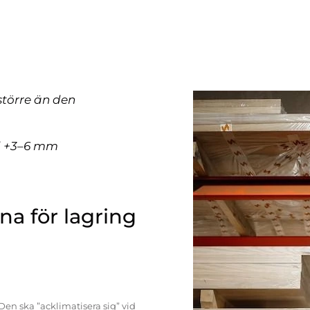
större än den
ll +3–6 mm
a för lagring
Den ska ”acklimatisera sig” vid