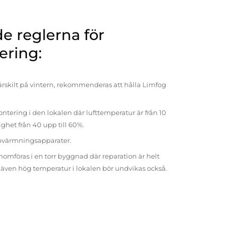
 reglerna för
ering:
rskilt på vintern, rekommenderas att hålla Limfog
ntering i den lokalen där lufttemperatur är från 10
tighet från 40 upp till 60%.
pvärmningsapparater.
omföras i en torr byggnad där reparation är helt
t även hög temperatur i lokalen bör undvikas också.