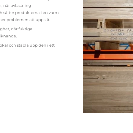
n, när avlastning
h sätter produkterna i en varm
mer problemen att uppstå.
ighet, där fuktiga
liknande.
lokal och stapla upp den i ett