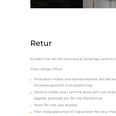
Retur
Kunden har rätt att returnera ej lämpliga varorna 
Flera viktiga villkor:
Produkten måste vara standardiserad, dvs det ka
tillverkas speciellt mot beställning
Varorna måste vara i samma skick som vid inköp v
sågade, polerade etc. får inte återlämnas
Varan får inte vara skadad
Från inköpsdatumet till tidpunkten för retur mås