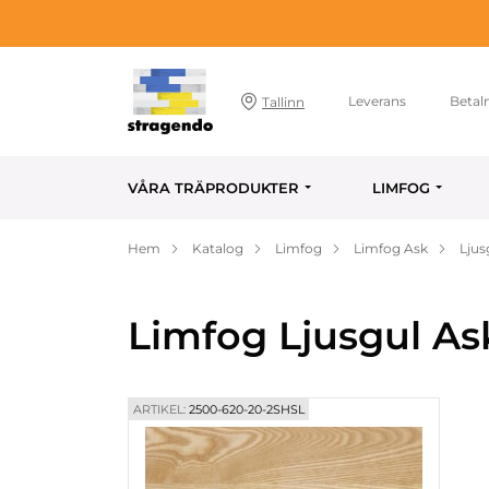
Leverans
Betal
Tallinn
VÅRA TRÄPRODUKTER
LIMFOG
Hem
Katalog
Limfog
Limfog Ask
Ljus
Limfog Ljusgul As
ARTIKEL:
2500-620-20-2SHSL