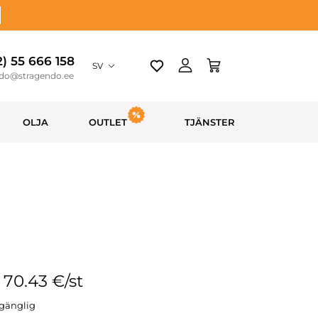
2) 55 666 158
SV
ndo@stragendo.ee
OLJA
OUTLET
TJÄNSTER
: 70.43 €/st
llgänglig