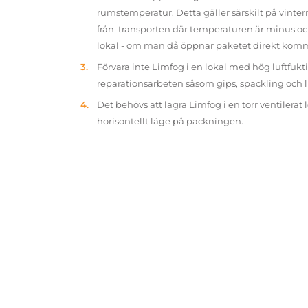
rumstemperatur. Detta gäller särskilt på vinter
från transporten där temperaturen är minus oc
lokal - om man då öppnar paketet direkt kom
Förvara inte Limfog i en lokal med hög luftfukt
reparationsarbeten såsom gips, spackling och 
Det behövs att lagra Limfog i en torr ventilerat 
horisontellt läge på packningen.