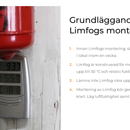
Grundläggande
Limfogs mont
Innan Limfogs montering, sä
i lokal inom en vecka.
Limfog är konstruerad för mo
upp till 30 °C och relativ fuk
Lämna inte Limfog nära up
Montering av Limfog bör gen
klart. Låg luftfuktighet sam