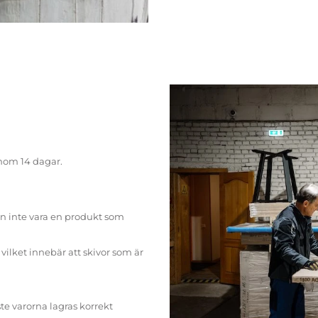
inom 14 dagar.
n inte vara en produkt som
ilket innebär att skivor som är
te varorna lagras korrekt