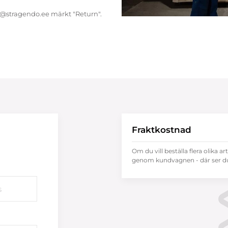
endo@stragendo.ee märkt "Return".
Fraktkostnad
Om du vill beställa flera olika ar
genom kundvagnen - där ser du