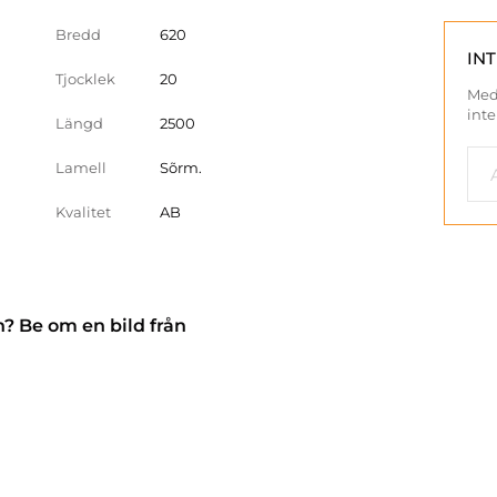
Bredd
620
IN
Tjocklek
20
Med
inte
Längd
2500
Lamell
Sõrm.
Kvalitet
AB
n? Be om en bild från