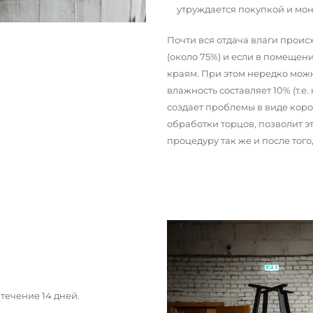
утруждается покупкой и мо
Почти вся отдача влаги прои
(около 75%) и если в помещени
краям. При этом нередко можн
влажность составляет 10% (т.е.
создает проблемы в виде кор
обработки торцов, позволит э
процедуру так же и после тог
течение 14 дней.