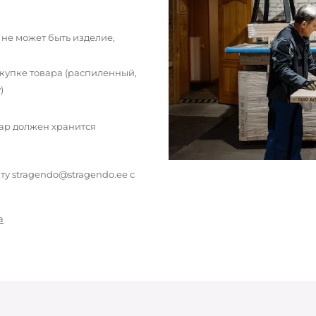
 не может быть изделие,
окупке товара (распиленный,
)
вар должен хранится
у stragendo@stragendo.ee с
а