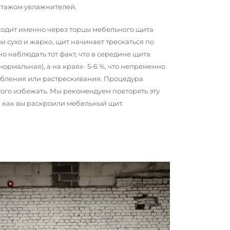
нтажом увлажнителей.
сходит именно через торцы мебельного щита
и сухо и жарко, щит начинает трескаться по
о наблюдать тот факт, что в середине щита
 нормальная), а на краях- 5-6 %, что непременно
обления или растрескивания. Процедура
того избежать. Мы рекомендуем повторять эту
о, как вы раскроили мебельный щит.