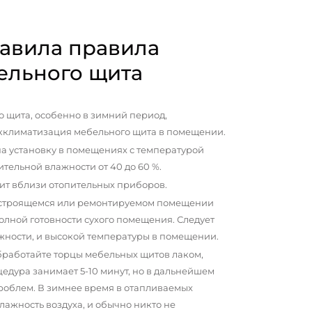
авила правила
ельного щита
 щита, особенно в зимний период,
кклиматизация мебельного щита в помещении.
а установку в помещениях с температурой
сительной влажности от 40 до 60 %.
ит вблизи отопительных приборов.
 строящемся или ремонтируемом помещении
олной готовности сухого помещения. Следует
жности, и высокой температуры в помещении.
бработайте торцы мебельных щитов лаком,
цедура занимает 5-10 минут, но в дальнейшем
проблем. В зимнее время в отапливаемых
ажность воздуха, и обычно никто не