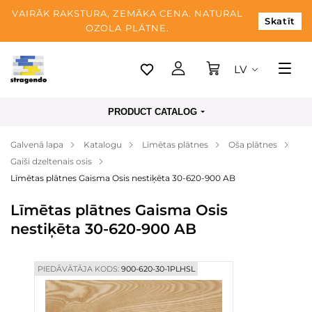
VAIRĀK RAKSTURA, ZEMĀKA CENA. NATURAL
Skatīt
OZOLA PLĀTNE.
LV
Tallina
PRODUCT CATALOG
Piegāde
Galvenā lapa
Katalogu
Līmētas plātnes
Oša plātnes
Apmaksa
Gaiši dzeltenais osis
Par mums
Līmētas plātnes Gaisma Osis nestiķēta 30-620-900 AB
Blogs
Līmētas plātnes Gaisma Osis
nestiķēta 30-620-900 AB
Kontaktinformācija
PIEDĀVĀTĀJA KODS:
900-620-30-1PLHSL