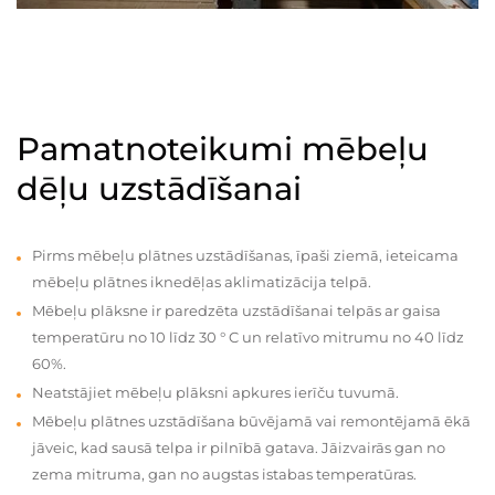
Pamatnoteikumi mēbeļu
dēļu uzstādīšanai
Pirms mēbeļu plātnes uzstādīšanas, īpaši ziemā, ieteicama
mēbeļu plātnes iknedēļas aklimatizācija telpā.
Mēbeļu plāksne ir paredzēta uzstādīšanai telpās ar gaisa
temperatūru no 10 līdz 30 ° C un relatīvo mitrumu no 40 līdz
60%.
Neatstājiet mēbeļu plāksni apkures ierīču tuvumā.
Mēbeļu plātnes uzstādīšana būvējamā vai remontējamā ēkā
jāveic, kad sausā telpa ir pilnībā gatava. Jāizvairās gan no
zema mitruma, gan no augstas istabas temperatūras.