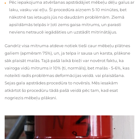
Pēc iepakojuma atvēršanas apstrādājiet mēbeļu dēļu galus ar
laku, vasku vai eļļu. Šī procedūra aizņem 5-10 minūtes, bet
nākotnē tas ietaupīs jūs no daudzām problēmām. Ziemā
apsildāmās telpās ir ļoti zems gaisa mitrums, un parasti
neviens netraucē iegādāties un uzstādīt mitrinātājus.
Gandrīz visa mitruma atdeve notiek tieši caur mēbeļu plātnes
galiem (apmēram 75%), un, ja telpa ir sausa un karsta, plāksne
sāk plaisāt malās. Tajā pašā laikā bieži var novērot faktu, ka
vairoga vidū mitrums ir 10% (ti, normāls), bet malās - 5-6%, kas
noteikti radīs problēmas deformācijas veidā. vai plaisāšana.
Sejas gala apstrādes procedūra to novērsīs. Mēs iesakām
atkārtot šo procedūru tādā pašā veidā pēc tam, kad esat
nogriezis mēbeļu plāksni.