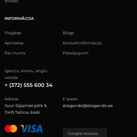
Brusas
INFORMĀCIJA
Piegāde
Blogs
Apmaksa
Kontaktinformācija
Par mums
Pakalpojumi
Igauņu, krievu, angļu
valoda
+ (372) 555 600 34
Adrese
E-pasts
Suur-Sõjamäe põik 9,
stragendo@stragendo.ee
11415 Tallina, Eesti
Google reviews