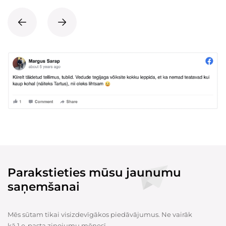
Parakstieties mūsu jaunumu
saņemšanai
Mēs sūtam tikai visizdevīgākos piedāvājumus. Ne vairāk
kā 1 e-pasta ziņojumu mēnesī