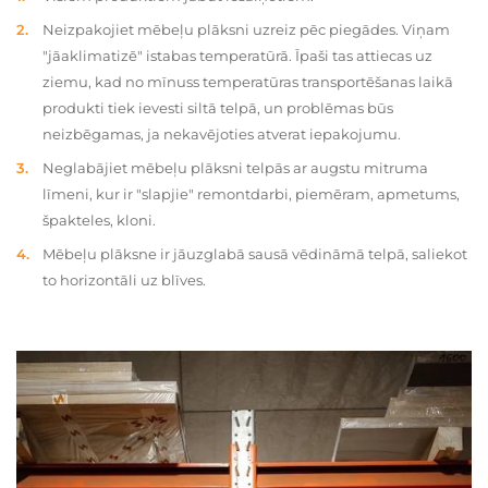
Neizpakojiet mēbeļu plāksni uzreiz pēc piegādes. Viņam
"jāaklimatizē" istabas temperatūrā. Īpaši tas attiecas uz
ziemu, kad no mīnuss temperatūras transportēšanas laikā
produkti tiek ievesti siltā telpā, un problēmas būs
neizbēgamas, ja nekavējoties atverat iepakojumu.
Neglabājiet mēbeļu plāksni telpās ar augstu mitruma
līmeni, kur ir "slapjie" remontdarbi, piemēram, apmetums,
špakteles, kloni.
Mēbeļu plāksne ir jāuzglabā sausā vēdināmā telpā, saliekot
to horizontāli uz blīves.