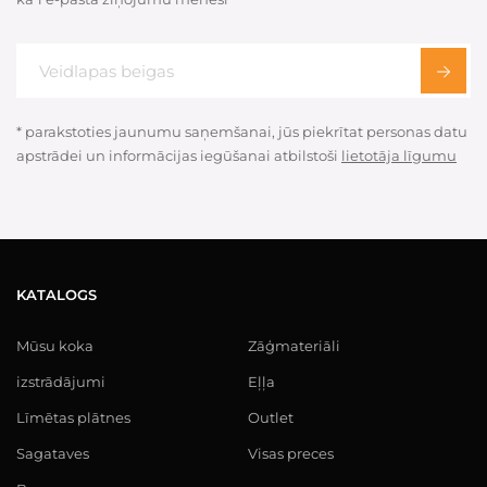
* parakstoties jaunumu saņemšanai, jūs piekrītat personas datu
apstrādei un informācijas iegūšanai atbilstoši
lietotāja līgumu
KATALOGS
Mūsu koka
Zāģmateriāli
izstrādājumi
Eļļa
Līmētas plātnes
Outlet
Sagataves
Visas preces