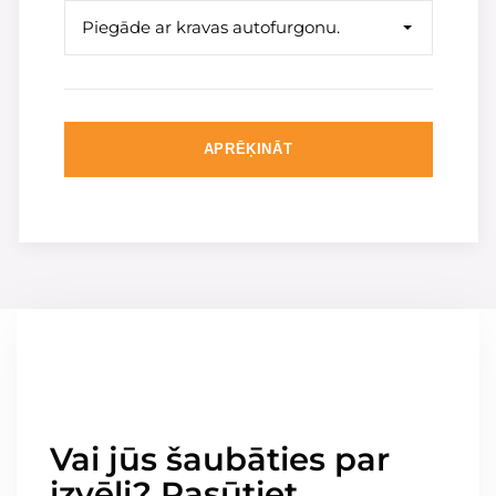
Piegāde ar kravas autofurgonu.
APRĒĶINĀT
Vai jūs šaubāties par
izvēli? Pasūtiet