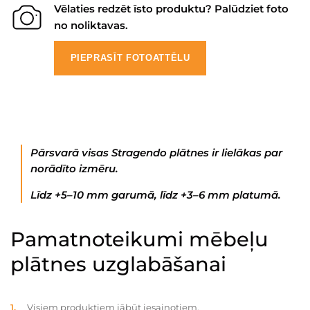
Vēlaties redzēt īsto produktu? Palūdziet foto
no noliktavas.
PIEPRASĪT FOTOATTĒLU
Pārsvarā visas Stragendo plātnes ir lielākas par
norādīto izmēru.
Līdz +5–10 mm garumā, līdz +3–6 mm platumā.
Pamatnoteikumi mēbeļu
plātnes uzglabāšanai
Visiem produktiem jābūt iesaiņotiem.