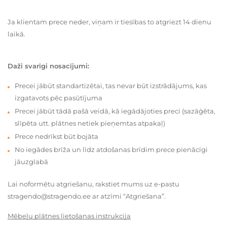
Ja klientam prece neder, viņam ir tiesības to atgriezt 14 dienu
laikā.
Daži svarīgi nosacījumi:
Precei jābūt standartizētai, tas nevar būt izstrādājums, kas
izgatavots pēc pasūtījuma
Precei jābūt tādā pašā veidā, kā iegādājoties preci (sazāģēta,
slīpēta utt. plātnes netiek pieņemtas atpakaļ)
Prece nedrīkst būt bojāta
No iegādes brīža un līdz atdošanas brīdim prece pienācīgi
jāuzglabā
Lai noformētu atgriešanu, rakstiet mums uz e-pastu
stragendo@stragendo.ee ar atzīmi “Atgriešana”.
Mēbeļu plātnes lietošanas instrukcija