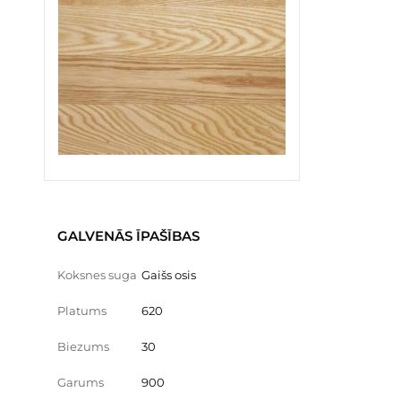
GALVENĀS ĪPAŠĪBAS
Koksnes suga
Gaišs osis
Platums
620
Biezums
30
Garums
900