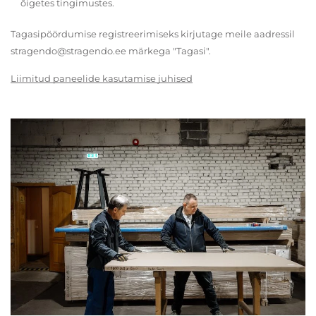
õigetes tingimustes.
Tagasipöördumise registreerimiseks kirjutage meile aadressil
stragendo@stragendo.ee märkega "Tagasi".
Liimitud paneelide kasutamise juhised