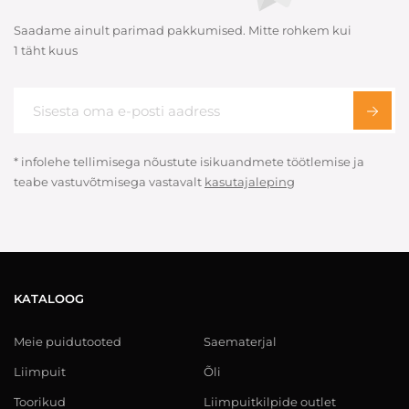
Saadame ainult parimad pakkumised. Mitte rohkem kui
1 täht kuus
* infolehe tellimisega nõustute isikuandmete töötlemise ja
teabe vastuvõtmisega vastavalt
kasutajaleping
KATALOOG
Meie puidutooted
Saematerjal
Liimpuit
Õli
Toorikud
Liimpuitkilpide outlet