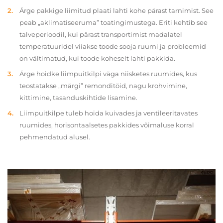
Ärge pakkige liimitud plaati lahti kohe pärast tarnimist. See
peab „aklimatiseeruma” toatingimustega. Eriti kehtib see
talveperioodil, kui pärast transportimist madalatel
temperatuuridel viiakse toode sooja ruumi ja probleemid
on vältimatud, kui toode koheselt lahti pakkida.
Ärge hoidke liimpuitkilpi väga niisketes ruumides, kus
teostatakse „märgi” remonditöid, nagu krohvimine,
kittimine, tasanduskihtide lisamine.
Liimpuitkilpe tuleb hoida kuivades ja ventileeritavates
ruumides, horisontaalsetes pakkides võimaluse korral
pehmendatud alusel.