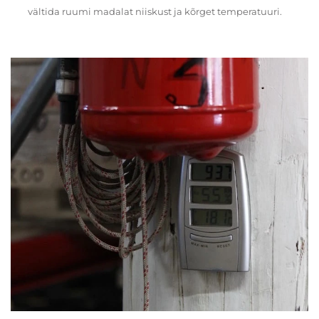
vältida ruumi madalat niiskust ja kõrget temperatuuri.