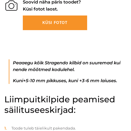
Soovid näha päris toodet?
Küsi fotot laost.
KÜSI FOTOT
Peaaegu kõik Stragendo kilbid on suuremad kui
nende mõõtmed kodulehel.
Kuni+5-10 mm pikkuses, kuni +3-6 mm laiuses.
Liimpuitkilpide peamised
säilituseeskirjad:
Toode tuleb täielikult pakendada.