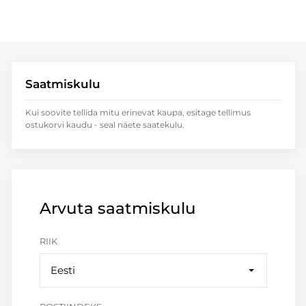
Saatmiskulu
Kui soovite tellida mitu erinevat kaupa, esitage tellimus
ostukorvi kaudu - seal näete saatekulu.
Arvuta saatmiskulu
RIIK
Eesti