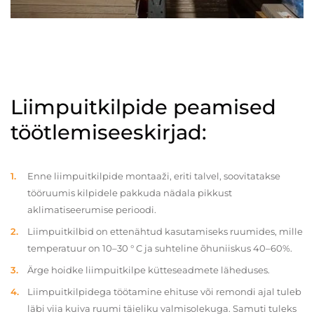
Liimpuitkilpide peamised
töötlemiseeskirjad:
Enne liimpuitkilpide montaaži, eriti talvel, soovitatakse
tööruumis kilpidele pakkuda nädala pikkust
aklimatiseerumise perioodi.
Liimpuitkilbid on ettenähtud kasutamiseks ruumides, mille
temperatuur on 10–30 ° C ja suhteline õhuniiskus 40–60%.
Ärge hoidke liimpuitkilpe kütteseadmete läheduses.
Liimpuitkilpidega töötamine ehituse või remondi ajal tuleb
läbi viia kuiva ruumi täieliku valmisolekuga. Samuti tuleks