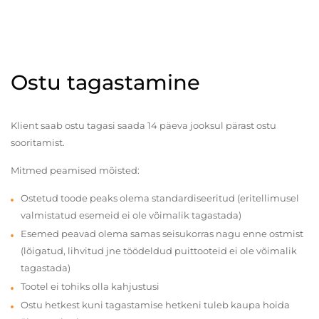
Ostu tagastamine
Klient saab ostu tagasi saada 14 päeva jooksul pärast ostu
sooritamist.
Mitmed peamised mõisted:
Ostetud toode peaks olema standardiseeritud (eritellimusel
valmistatud esemeid ei ole võimalik tagastada)
Esemed peavad olema samas seisukorras nagu enne ostmist
(lõigatud, lihvitud jne töödeldud puittooteid ei ole võimalik
tagastada)
Tootel ei tohiks olla kahjustusi
Ostu hetkest kuni tagastamise hetkeni tuleb kaupa hoida