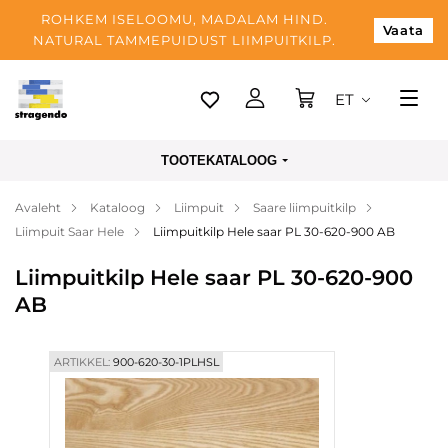
ROHKEM ISELOOMU, MADALAM HIND.
Vaata
NATURAL TAMMEPUIDUST LIIMPUITKILP.
ET
Tallinn
TOOTEKATALOOG
Tarnimine
Avaleht
Kataloog
Liimpuit
Saare liimpuitkilp
Makse
Liimpuit Saar Hele
Liimpuitkilp Hele saar PL 30-620-900 AB
Meist
Liimpuitkilp Hele saar PL 30-620-900
Blogi
AB
Kontaktid
ARTIKKEL:
900-620-30-1PLHSL