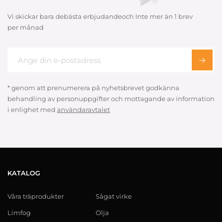
Vi skickar bara debästa erbjudandeoch Inte mer än 1 brev
per månad
* genom att prenumerera på nyhetsbrevet godkänna
behandling av personuppgifter och mottagande av information
i enlighet med
användaravtalet
KATALOG
Våra träprodukter
Sågat virke
Limfog
Olja