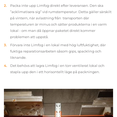
Packa inte upp Limfog direkt efter leveransen. Den ska
”acklimatisera sig” vid rumstemperatur. Detta gäller särskilt
på vintern, när avlastning från transporten där
temperaturen är minus och sätter produkterna i en varm
lokal - om man då öppnar paketet direkt kommer
problemen att uppstå.
Förvara inte Limfog i en lokal med hög luftfuktighet, där
fuktiga reparationsarbeten såsom gips, spackling och
liknande.
Det behövs att lagra Limfog i en torr ventilerat lokal och
stapla upp den i ett horisontellt läge på packningen.