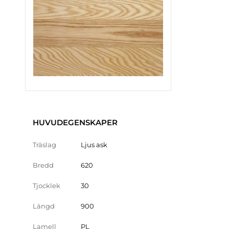
HUVUDEGENSKAPER
Träslag
Ljus ask
Bredd
620
Tjocklek
30
Längd
900
Lamell
PL