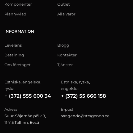
Komponenter
Outlet
Planhyvlad
Alla varor
INFORMATION
Leverans
Blogg
Betalning
Kontakter
Om företaget
Tjänster
Estniska, engelska,
Estniska, ryska,
ryska
engelska
+ (372) 555 600 34
+ (372) 55 666 158
Adress
E-post
Suur-Sõjamäe põik 9,
stragendo@stragendo.ee
11415 Tallinn, Eesti