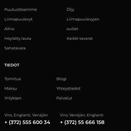
Puutuotteemme
Öljy
Liimapuulevyt
Liimapuulevyjen
Aihio
outlet
Höylätty lauta
Kaikki tavarat
Sahatavara
TIEDOT
Toimitus
Blogi
Maksu
Yhteystiedot
Yrityksen
Palvelut
Viro, Englanti, Venäjän
Viro, Venäjän, Englanti
+ (372) 555 600 34
+ (372) 55 666 158