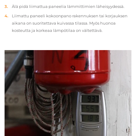
Älä pidä liimattua paneelia lämmittimien läheisyydessä.
Liimattu paneeli kokoonpano rakennuksen tai korjauksen
aikana on suoritettava kuivassa tilassa. Myös huonoa
kosteutta ja korkeaa lämpötilaa on vältettävä.