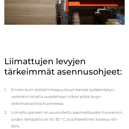
Liimattujen levyjen
tärkeimmät asennusohjeet:
Ennen kuin aloitat liimapuulevyn kanssa työskentelyn,
varsinkin talvella suositellaan viikon pitkä levyn
akklimatisointia huoneessa.
Liimattu paneeli on suunniteltu asennettavaksi huoneisiin,
joiden lämpötila on 10–30 ° C ja suhteellinen kosteus 40–
60%.