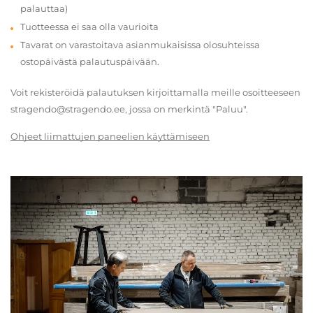
palauttaa)
Tuotteessa ei saa olla vaurioita
Tavarat on varastoitava asianmukaisissa olosuhteissa
ostopäivästä palautuspäivään.
Voit rekisteröidä palautuksen kirjoittamalla meille osoitteeseen
stragendo@stragendo.ee, jossa on merkintä "Paluu".
Ohjeet liimattujen paneelien käyttämiseen