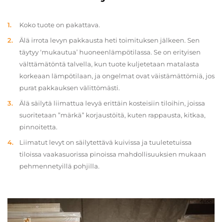
Koko tuote on pakattava.
Älä irrota levyn pakkausta heti toimituksen jälkeen. Sen
täytyy ‘mukautua’ huoneenlämpötilassa. Se on erityisen
välttämätöntä talvella, kun tuote kuljetetaan matalasta
korkeaan lämpötilaan, ja ongelmat ovat väistämättömiä, jos
purat pakkauksen välittömästi.
Älä säilytä liimattua levyä erittäin kosteisiin tiloihin, joissa
suoritetaan ”märkä” korjaustöitä, kuten rappausta, kitkaa,
pinnoitetta.
Liimatut levyt on säilytettävä kuivissa ja tuuletetuissa
tiloissa vaakasuorissa pinoissa mahdollisuuksien mukaan
pehmennetyillä pohjilla.