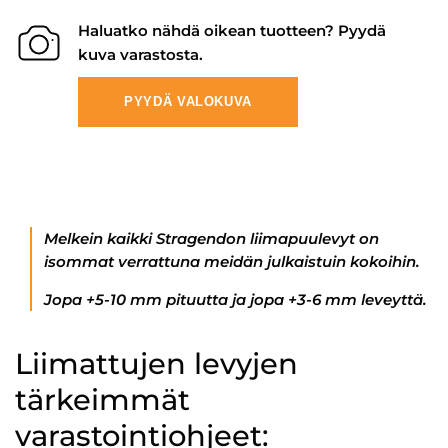
Haluatko nähdä oikean tuotteen? Pyydä
kuva varastosta.
PYYDÄ VALOKUVA
Melkein kaikki Stragendon liimapuulevyt on
isommat verrattuna meidän julkaistuin kokoihin.
Jopa +5-10 mm pituutta ja jopa +3-6 mm leveyttä.
Liimattujen levyjen
tärkeimmät
varastointiohjeet: