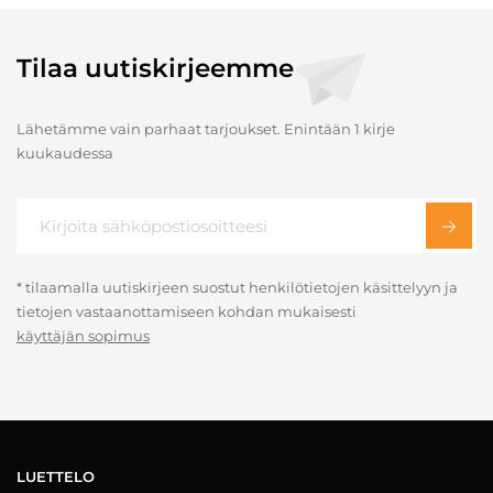
Tilaa uutiskirjeemme
Lähetämme vain parhaat tarjoukset. Enintään 1 kirje
kuukaudessa
* tilaamalla uutiskirjeen suostut henkilötietojen käsittelyyn ja
tietojen vastaanottamiseen kohdan mukaisesti
käyttäjän sopimus
LUETTELO