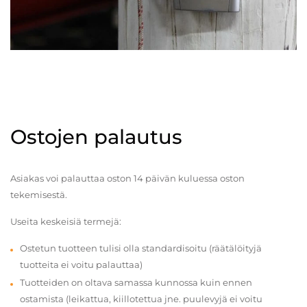
Ostojen palautus
Asiakas voi palauttaa oston 14 päivän kuluessa oston
tekemisestä.
Useita keskeisiä termejä:
Ostetun tuotteen tulisi olla standardisoitu (räätälöityjä
tuotteita ei voitu palauttaa)
Tuotteiden on oltava samassa kunnossa kuin ennen
ostamista (leikattua, kiillotettua jne. puulevyjä ei voitu