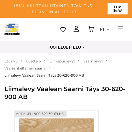
UUSI! KIINTEÄHINTAINEN TOIMITUS
Lue
lisää
HELSINGIN ALUEELLE
FI
Tallinn
TUOTELUETTELO
Toimitus
Etusivu
Luettelo
Liimapuulevyt
Saarnilevyt
Maksu
Vaaleankeltainen saarni
Yrityksen
Liimalevy Vaalean Saarni Täys 30-620-900 AB
Blogi
Liimalevy Vaalean Saarni Täys 30-620-
900 AB
Yhteystiedot
ARTIKKELI:
900-620-30-1PLHSL