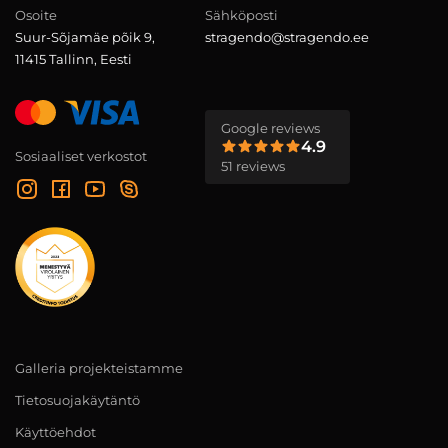
Osoite
Sähköposti
Suur-Sõjamäe põik 9,
stragendo@stragendo.ee
11415 Tallinn, Eesti
Google reviews
4.9
Sosiaaliset verkostot
51 reviews
Galleria projekteistamme
Tietosuojakäytäntö
Käyttöehdot