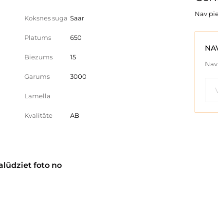
Nav pi
Koksnes suga
Saar
Platums
650
NA
Biezums
15
Nav 
Garums
3000
Lamella
Kvalitāte
AB
alūdziet foto no