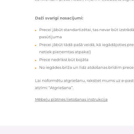
Daži svarīgi nosacījumi:
Precei jābūt standartizētai, tas nevar būt izstrā
pasūtījuma
Precei jābūt tādā pašā veidā, kā iegādājoties prec
netiek pieņemtas atpakaļ)
Prece nedrīkst būt bojāta
No iegādes brīža un līdz atdošanas brīdim prece
Lai noformētu atgriešanu, rakstiet mums uz e-pas
atzīmi “Atgriešana”.
Mēbeļu plātnes lietošanas instrukcija