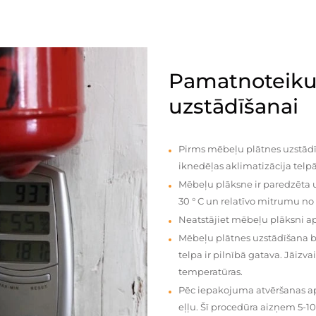
Pamatnoteiku
uzstādīšanai
Pirms mēbeļu plātnes uzstādī
iknedēļas aklimatizācija telpā
Mēbeļu plāksne ir paredzēta u
30 ° C un relatīvo mitrumu no
Neatstājiet mēbeļu plāksni a
Mēbeļu plātnes uzstādīšana 
telpa ir pilnībā gatava. Jāiz
temperatūras.
Pēc iepakojuma atvēršanas aps
eļļu. Šī procedūra aizņem 5-1