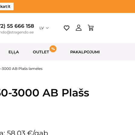
katīt
72) 55 666 158
LV
endo@stragendo.ee
EĻĻA
OUTLET
PAKALPOJUMI
0-3000 AB Plašs lameles
50-3000 AB Plašs
a: 58.03 €/gab