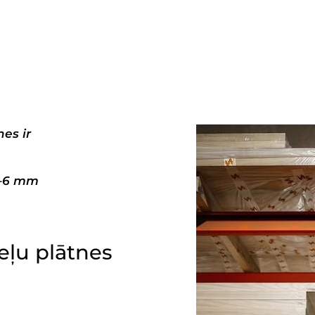
es ir
3–6 mm
ļu plātnes