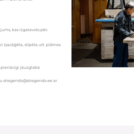
dājums, kas izgatavots pēc
i (sazāģēta, slīpēta utt. plātnes
 pienācīgi jāuzglabā
tu stragendo@stragendo.ee ar