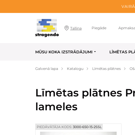
VAIRĀ
Piegāde
Apmaks
Tallina
MŪSU KOKA IZSTRĀDĀJUMI
LĪMĒTAS PL
Galvenā lapa
Katalogu
Līmētas plātnes
Oš
Līmētas plātnes P
lameles
PIEDĀVĀTĀJA KODS:
3000-650-15-2SSL