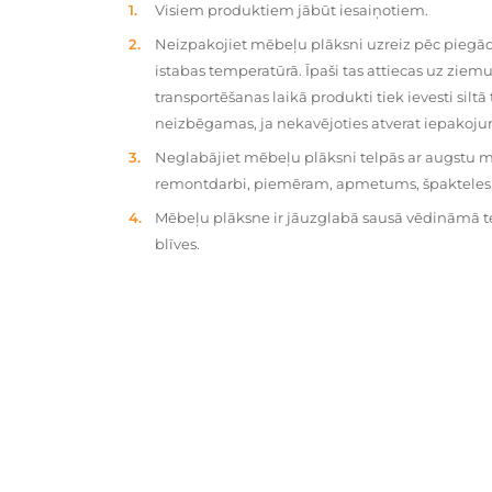
Visiem produktiem jābūt iesaiņotiem.
Neizpakojiet mēbeļu plāksni uzreiz pēc piegād
istabas temperatūrā. Īpaši tas attiecas uz zie
transportēšanas laikā produkti tiek ievesti silt
neizbēgamas, ja nekavējoties atverat iepakoj
Neglabājiet mēbeļu plāksni telpās ar augstu mit
remontdarbi, piemēram, apmetums, špakteles, 
Mēbeļu plāksne ir jāuzglabā sausā vēdināmā tel
blīves.