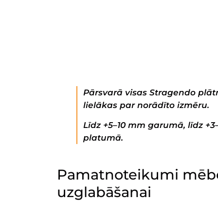
Pārsvarā visas Stragendo plātn
lielākas par norādīto izmēru.
Līdz +5–10 mm garumā, līdz +
platumā.
Pamatnoteikumi mēbe
uzglabāšanai