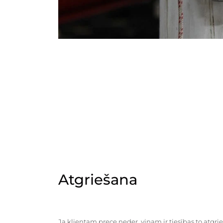
Atgriešana
Ja klientam prece neder, viņam ir tiesības to atgrie