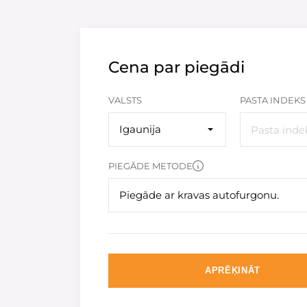
Cena par piegādi
VALSTS
PASTA INDEKS
Igaunija
PIEGĀDE METODE
Piegāde ar kravas autofurgonu.
APRĒĶINĀT