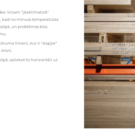
es. Viņam "jāaklimatizē"
mu, kad no mīnuss temperatūras
ā telpā, un problēmas būs
umu.
ruma līmeni, kur ir "slapjie"
kloni.
pā, saliekot to horizontāli uz