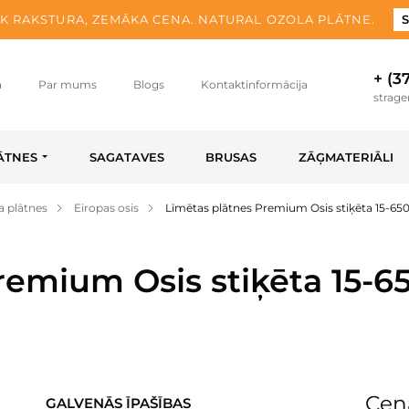
K RAKSTURA, ZEMĀKA CENA. NATURAL OZOLA PLĀTNE.
S
+ (3
a
Par mums
Blogs
Kontaktinformācija
strag
ĀTNES
SAGATAVES
BRUSAS
ZĀĢMATERIĀLI
a plātnes
Eiropas osis
Līmētas plātnes Premium Osis stiķēta 15-65
remium Osis stiķēta 15-6
Cen
GALVENĀS ĪPAŠĪBAS