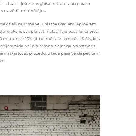
telpās ir ļoti zems gaisa mitrums, un parasti
n uzstādīt mitrinātājus.
tiek tieši caur mēbeļu plātnes galiem (apmēram
rsta, plāksne sāk plaisāt malās. Tajā pašā laikā bieži
ū mitrums ir 10% (ti, normāls), bet malās - 5-6%, kas
cijas veidā. vai plaisāšana. Sejas gala apstrādes
kām atkārtot šo procedūru tādā pašā veidā pēc tam,
ni.