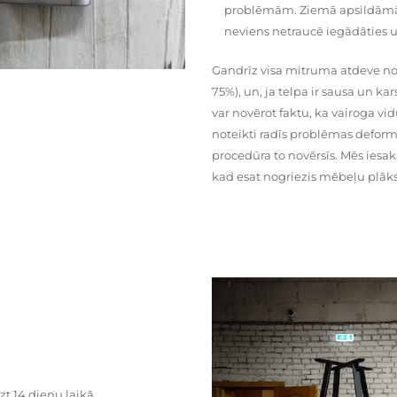
problēmām. Ziemā apsildāmās 
neviens netraucē iegādāties u
Gandrīz visa mitruma atdeve no
75%), un, ja telpa ir sausa un ka
var novērot faktu, ka vairoga vid
noteikti radīs problēmas deformā
procedūra to novērsīs. Mēs iesa
kad esat nogriezis mēbeļu plāks
zt 14 dienu laikā.