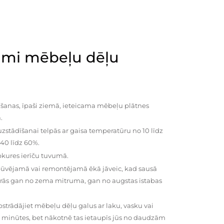
mi mēbeļu dēļu
šanas, īpaši ziemā, ieteicama mēbeļu plātnes
.
zstādīšanai telpās ar gaisa temperatūru no 10 līdz
 40 līdz 60%.
pkures ierīču tuvumā.
būvējamā vai remontējamā ēkā jāveic, kad sausā
vairās gan no zema mitruma, gan no augstas istabas
trādājiet mēbeļu dēļu galus ar laku, vasku vai
0 minūtes, bet nākotnē tas ietaupīs jūs no daudzām