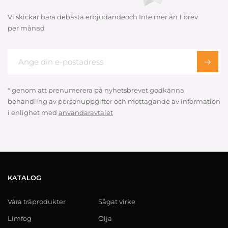
Vi skickar bara debästa erbjudandeoch Inte mer än 1 brev
per månad
* genom att prenumerera på nyhetsbrevet godkänna
behandling av personuppgifter och mottagande av information
i enlighet med
användaravtalet
KATALOG
Våra träprodukter
Sågat virke
Limfog
Olja