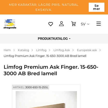
MER KARAKTÄR, LÄGRE PRIS. NATURAL
Se
mer
EKSKIVA.
SV
Tallinn
PRODUKTKATALOG
Leverans
Hem
Katalog
Limfog
Limfog Ask
Europeisk ask
Betalning
Limfog Premium Ask Finger. 15-650-3000 AB Bred lamell
Om företaget
Limfog Premium Ask Finger. 15-650-
Blogg
3000 AB Bred lamell
Kontakter
ARTIKEL:
3000-650-15-2SSL