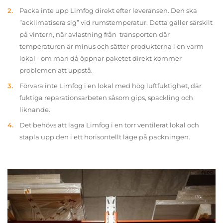
Packa inte upp Limfog direkt efter leveransen. Den ska
”acklimatisera sig” vid rumstemperatur. Detta gäller särskilt
på vintern, när avlastning från transporten där
temperaturen är minus och sätter produkterna i en varm
lokal - om man då öppnar paketet direkt kommer
problemen att uppstå.
Förvara inte Limfog i en lokal med hög luftfuktighet, där
fuktiga reparationsarbeten såsom gips, spackling och
liknande.
Det behövs att lagra Limfog i en torr ventilerat lokal och
stapla upp den i ett horisontellt läge på packningen.