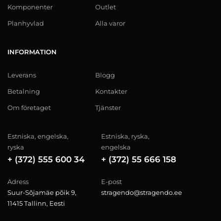
Komponenter
Outlet
Planhyvlad
Alla varor
INFORMATION
Leverans
Blogg
Betalning
Kontakter
Om företaget
Tjänster
Estniska, engelska,
Estniska, ryska,
ryska
engelska
+ (372) 555 600 34
+ (372) 55 666 158
Adress
E-post
Suur-Sõjamäe põik 9,
stragendo@stragendo.ee
11415 Tallinn, Eesti