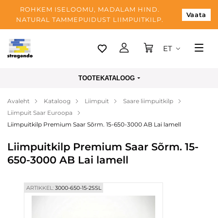
ROHKEM ISELOOMU, MADALAM HIND.
Vaata
NATURAL TAMMEPUIDUST LIIMPUITKILP.
ET
Tallinn
TOOTEKATALOOG
Tarnimine
Avaleht
Kataloog
Liimpuit
Saare liimpuitkilp
Makse
Liimpuit Saar Euroopa
Meist
Liimpuitkilp Premium Saar Sõrm. 15-650-3000 AB Lai lamell
Blogi
Liimpuitkilp Premium Saar Sõrm. 15-
650-3000 AB Lai lamell
Kontaktid
ARTIKKEL:
3000-650-15-2SSL