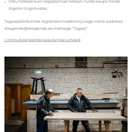
Ostu hetkest kuni tagastamise hetkeni tuleb kaupa hoida
õigetes tingimustes.
Tagasipöördumise registreerimiseks kirjutage meile aadressil
stragendo@stragendo.ee märkega "Tagasi".
Liimitud paneelide kasutamise juhised