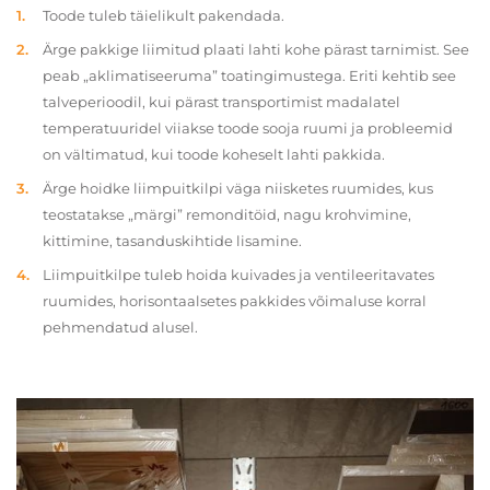
Toode tuleb täielikult pakendada.
Ärge pakkige liimitud plaati lahti kohe pärast tarnimist. See
peab „aklimatiseeruma” toatingimustega. Eriti kehtib see
talveperioodil, kui pärast transportimist madalatel
temperatuuridel viiakse toode sooja ruumi ja probleemid
on vältimatud, kui toode koheselt lahti pakkida.
Ärge hoidke liimpuitkilpi väga niisketes ruumides, kus
teostatakse „märgi” remonditöid, nagu krohvimine,
kittimine, tasanduskihtide lisamine.
Liimpuitkilpe tuleb hoida kuivades ja ventileeritavates
ruumides, horisontaalsetes pakkides võimaluse korral
pehmendatud alusel.