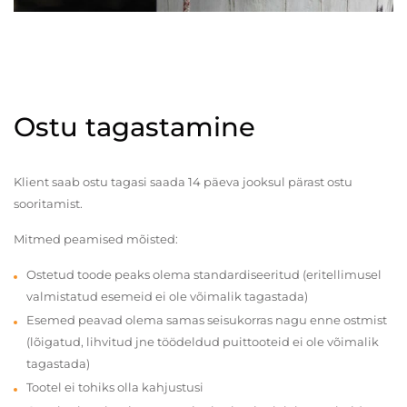
Ostu tagastamine
Klient saab ostu tagasi saada 14 päeva jooksul pärast ostu
sooritamist.
Mitmed peamised mõisted:
Ostetud toode peaks olema standardiseeritud (eritellimusel
valmistatud esemeid ei ole võimalik tagastada)
Esemed peavad olema samas seisukorras nagu enne ostmist
(lõigatud, lihvitud jne töödeldud puittooteid ei ole võimalik
tagastada)
Tootel ei tohiks olla kahjustusi