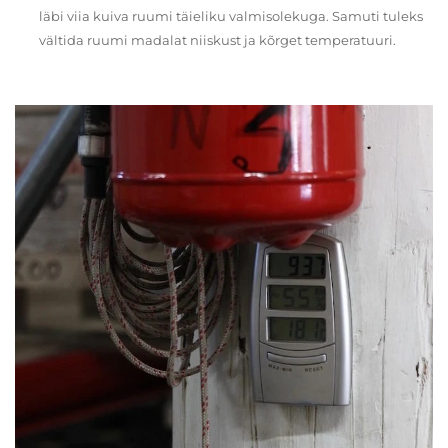
läbi viia kuiva ruumi täieliku valmisolekuga. Samuti tuleks
vältida ruumi madalat niiskust ja kõrget temperatuuri.