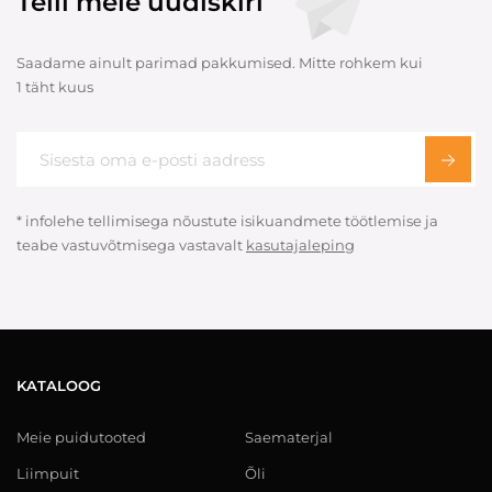
Telli meie uudiskiri
Saadame ainult parimad pakkumised. Mitte rohkem kui
1 täht kuus
* infolehe tellimisega nõustute isikuandmete töötlemise ja
teabe vastuvõtmisega vastavalt
kasutajaleping
KATALOOG
Meie puidutooted
Saematerjal
Liimpuit
Õli