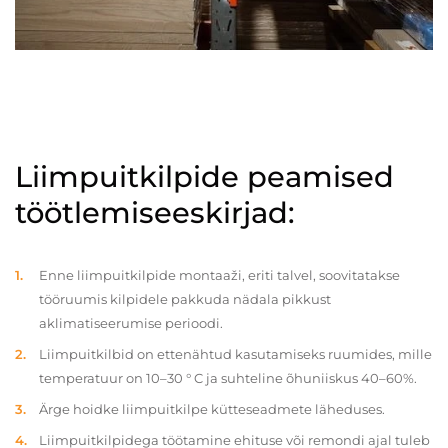
Liimpuitkilpide peamised
töötlemiseeskirjad:
Enne liimpuitkilpide montaaži, eriti talvel, soovitatakse
tööruumis kilpidele pakkuda nädala pikkust
aklimatiseerumise perioodi.
Liimpuitkilbid on ettenähtud kasutamiseks ruumides, mille
temperatuur on 10–30 ° C ja suhteline õhuniiskus 40–60%.
Ärge hoidke liimpuitkilpe kütteseadmete läheduses.
Liimpuitkilpidega töötamine ehituse või remondi ajal tuleb