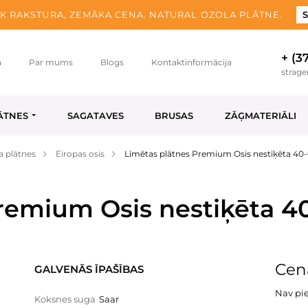
K RAKSTURA, ZEMĀKA CENA. NATURAL OZOLA PLĀTNE.
S
+ (3
a
Par mums
Blogs
Kontaktinformācija
strag
ĀTNES
SAGATAVES
BRUSAS
ZĀĢMATERIĀLI
a plātnes
Eiropas osis
Līmētas plātnes Premium Osis nestiķēta 40
remium Osis nestiķēta 4
Cena
GALVENĀS ĪPAŠĪBAS
Nav pi
Koksnes suga
Saar