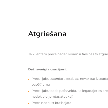
Atgriešana
Ja klientam prece neder, viņam ir tiesības to atgrie
Daži svarīgi nosacījumi:
Precei jābūt standartizētai, tas nevar būt izstrā
pasūtījuma
Precei jābūt tādā pašā veidā, kā iegādājoties prec
netiek pieņemtas atpakaļ)
Prece nedrīkst būt bojāta