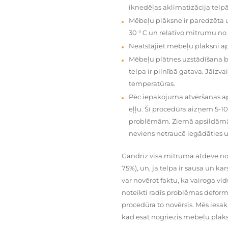
iknedēļas aklimatizācija telpā
Mēbeļu plāksne ir paredzēta u
30 ° C un relatīvo mitrumu no
Neatstājiet mēbeļu plāksni a
Mēbeļu plātnes uzstādīšana 
telpa ir pilnībā gatava. Jāiz
temperatūras.
Pēc iepakojuma atvēršanas aps
eļļu. Šī procedūra aizņem 5-1
problēmām. Ziemā apsildāmās 
neviens netraucē iegādāties u
Gandrīz visa mitruma atdeve no
75%), un, ja telpa ir sausa un ka
var novērot faktu, ka vairoga vid
noteikti radīs problēmas deformā
procedūra to novērsīs. Mēs iesa
kad esat nogriezis mēbeļu plāks