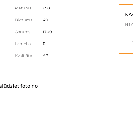
Platums
650
NA
Biezums
40
Nav 
Garums
1700
Lamella
PL
Kvalitāte
AB
alūdziet foto no