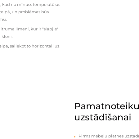
mu, kad no mīnuss temperatūras
ā telpā, un problēmas būs
umu.
ruma līmeni, kur ir "slapjie"
kloni.
pā, saliekot to horizontāli uz
Pamatnoteiku
uzstādīšanai
Pirms mēbeļu plātnes uzstādī