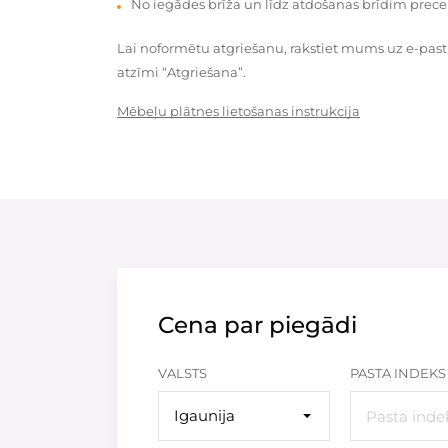
No iegādes brīža un līdz atdošanas brīdim prece
Lai noformētu atgriešanu, rakstiet mums uz e-pas
atzīmi “Atgriešana”.
Mēbeļu plātnes lietošanas instrukcija
Cena par piegādi
VALSTS
PASTA INDEKS
Igaunija