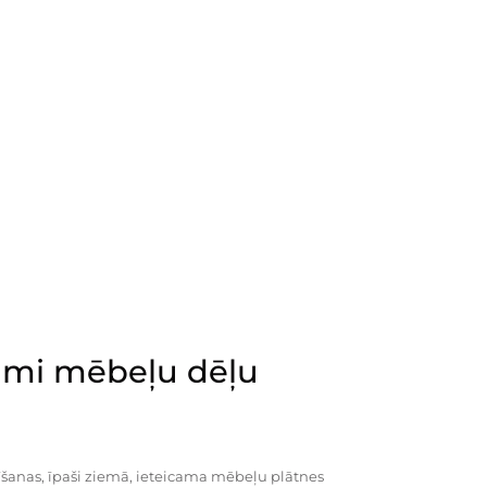
mi mēbeļu dēļu
šanas, īpaši ziemā, ieteicama mēbeļu plātnes