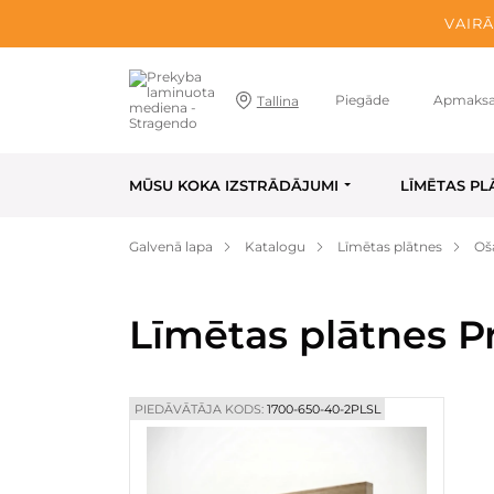
VAIRĀ
Piegāde
Apmaks
Tallina
MŪSU KOKA IZSTRĀDĀJUMI
LĪMĒTAS PL
Galvenā lapa
Katalogu
Līmētas plātnes
Oš
Līmētas plātnes P
PIEDĀVĀTĀJA KODS:
1700-650-40-2PLSL