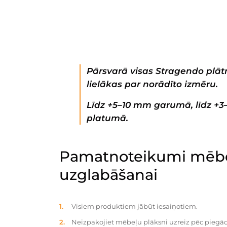
Pārsvarā visas Stragendo plātn
lielākas par norādīto izmēru.
Līdz +5–10 mm garumā, līdz +
platumā.
Pamatnoteikumi mēbe
uzglabāšanai
Visiem produktiem jābūt iesaiņotiem.
Neizpakojiet mēbeļu plāksni uzreiz pēc piegād