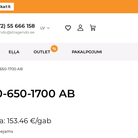
katīt
72) 55 666 158
LV
endo@stragendo.ee
EĻĻA
OUTLET
PAKALPOJUMI
-650-1700 AB
0-650-1700 AB
: 153.46 €/gab
eejams