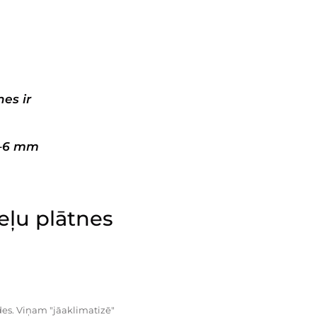
es ir
3–6 mm
ļu plātnes
es. Viņam "jāaklimatizē"