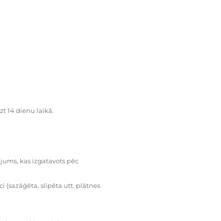
zt 14 dienu laikā.
dājums, kas izgatavots pēc
i (sazāģēta, slīpēta utt. plātnes