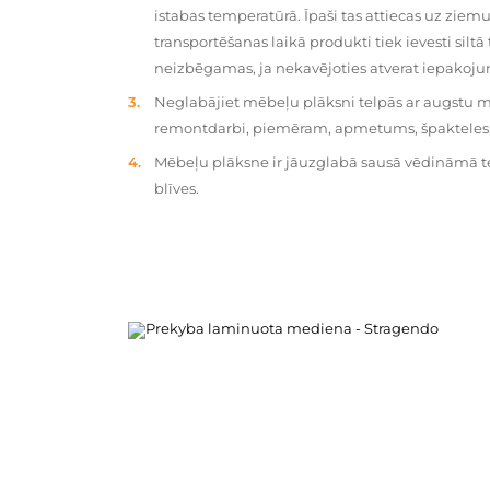
istabas temperatūrā. Īpaši tas attiecas uz zie
transportēšanas laikā produkti tiek ievesti silt
neizbēgamas, ja nekavējoties atverat iepakoj
Neglabājiet mēbeļu plāksni telpās ar augstu mit
remontdarbi, piemēram, apmetums, špakteles, 
Mēbeļu plāksne ir jāuzglabā sausā vēdināmā tel
blīves.