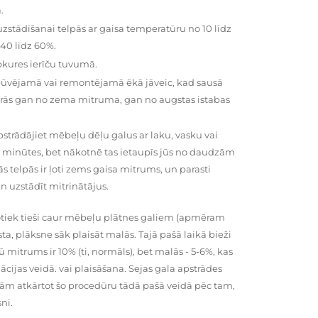
.
zstādīšanai telpās ar gaisa temperatūru no 10 līdz
 40 līdz 60%.
pkures ierīču tuvumā.
būvējamā vai remontējamā ēkā jāveic, kad sausā
vairās gan no zema mitruma, gan no augstas istabas
trādājiet mēbeļu dēļu galus ar laku, vasku vai
0 minūtes, bet nākotnē tas ietaupīs jūs no daudzām
telpās ir ļoti zems gaisa mitrums, un parasti
n uzstādīt mitrinātājus.
tiek tieši caur mēbeļu plātnes galiem (apmēram
rsta, plāksne sāk plaisāt malās. Tajā pašā laikā bieži
ū mitrums ir 10% (ti, normāls), bet malās - 5-6%, kas
cijas veidā. vai plaisāšana. Sejas gala apstrādes
kām atkārtot šo procedūru tādā pašā veidā pēc tam,
ni.