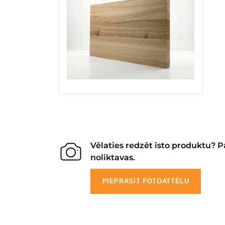
Vēlaties redzēt īsto produktu? P
noliktavas.
PIEPRASĪT FOTOATTĒLU