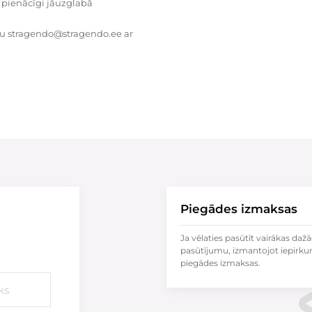
 pienācīgi jāuzglabā
tu stragendo@stragendo.ee ar
Piegādes izmaksas
Ja vēlaties pasūtīt vairākas dažā
pasūtījumu, izmantojot iepirku
piegādes izmaksas.