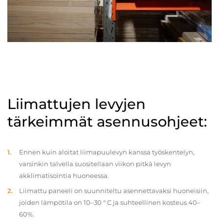
Liimattujen levyjen
tärkeimmät asennusohjeet:
Ennen kuin aloitat liimapuulevyn kanssa työskentelyn,
varsinkin talvella suositellaan viikon pitkä levyn
akklimatisointia huoneessa.
Liimattu paneeli on suunniteltu asennettavaksi huoneisiin,
joiden lämpötila on 10–30 ° C ja suhteellinen kosteus 40–
60%.