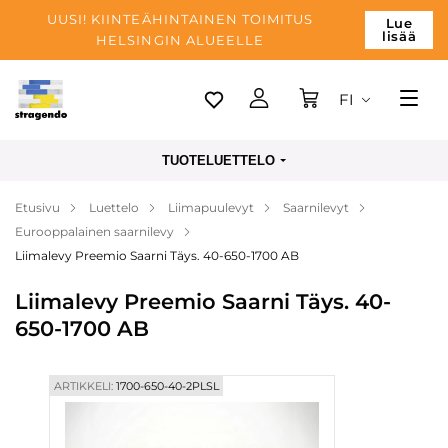
UUSI! KIINTEÄHINTAINEN TOIMITUS
Lue
lisää
HELSINGIN ALUEELLE
FI
Tallinn
TUOTELUETTELO
Toimitus
Etusivu
Luettelo
Liimapuulevyt
Saarnilevyt
Maksu
Eurooppalainen saarnilevy
Yrityksen
Liimalevy Preemio Saarni Täys. 40-650-1700 AB
Blogi
Liimalevy Preemio Saarni Täys. 40-
650-1700 AB
Yhteystiedot
ARTIKKELI:
1700-650-40-2PLSL