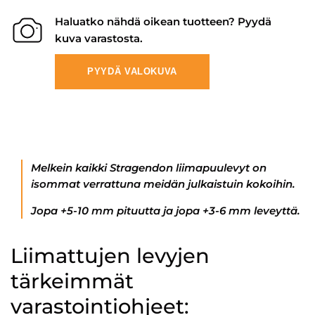
Haluatko nähdä oikean tuotteen? Pyydä
kuva varastosta.
PYYDÄ VALOKUVA
Melkein kaikki Stragendon liimapuulevyt on
isommat verrattuna meidän julkaistuin kokoihin.
Jopa +5-10 mm pituutta ja jopa +3-6 mm leveyttä.
Liimattujen levyjen
tärkeimmät
varastointiohjeet: