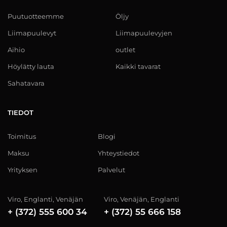
Puutuotteemme
Öljy
Liimapuulevyt
Liimapuulevyjen
Aihio
outlet
Höylätty lauta
Kaikki tavarat
Sahatavara
TIEDOT
Toimitus
Blogi
Maksu
Yhteystiedot
Yrityksen
Palvelut
Viro, Englanti, Venäjän
Viro, Venäjän, Englanti
+ (372) 555 600 34
+ (372) 55 666 158