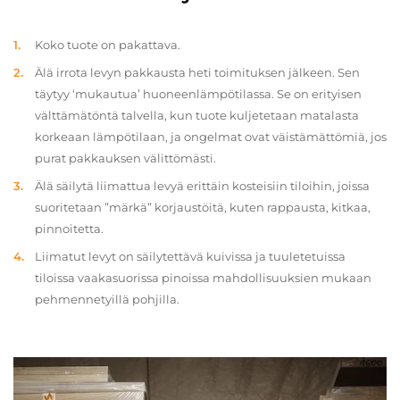
Koko tuote on pakattava.
Älä irrota levyn pakkausta heti toimituksen jälkeen. Sen
täytyy ‘mukautua’ huoneenlämpötilassa. Se on erityisen
välttämätöntä talvella, kun tuote kuljetetaan matalasta
korkeaan lämpötilaan, ja ongelmat ovat väistämättömiä, jos
purat pakkauksen välittömästi.
Älä säilytä liimattua levyä erittäin kosteisiin tiloihin, joissa
suoritetaan ”märkä” korjaustöitä, kuten rappausta, kitkaa,
pinnoitetta.
Liimatut levyt on säilytettävä kuivissa ja tuuletetuissa
tiloissa vaakasuorissa pinoissa mahdollisuuksien mukaan
pehmennetyillä pohjilla.