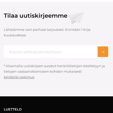
Tilaa uutiskirjeemme
Lähetämme vain parhaat tarjoukset. Enintään 1 kirje
kuukaudessa
* tilaamalla uutiskirjeen suostut henkilötietojen käsittelyyn ja
tietojen vastaanottamiseen kohdan mukaisesti
käyttäjän sopimus
LUETTELO