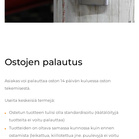
Ostojen palautus
Asiakas voi palauttaa oston 14 päivän kuluessa oston
tekemisestä.
Useita keskeisiä termejä:
Ostetun tuotteen tulisi olla standardisoitu (räätälöityjä
tuotteita ei voitu palauttaa)
Tuotteiden on oltava samassa kunnossa kuin ennen
ostamista (leikattua, kiillotettua jne. puulevyjä ei voitu