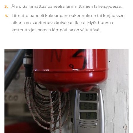
Älä pidä liimattua paneelia lämmittimien läheisyydessä.
Liimattu paneeli kokoonpano rakennuksen tai korjauksen
aikana on suoritettava kuivassa tilassa. Myös huonoa
kosteutta ja korkeaa lämpötilaa on vältettävä.