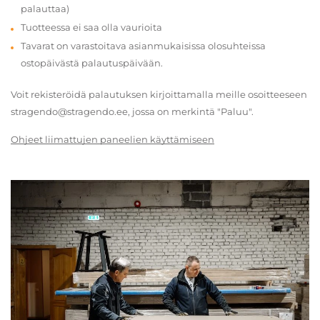
palauttaa)
Tuotteessa ei saa olla vaurioita
Tavarat on varastoitava asianmukaisissa olosuhteissa
ostopäivästä palautuspäivään.
Voit rekisteröidä palautuksen kirjoittamalla meille osoitteeseen
stragendo@stragendo.ee, jossa on merkintä "Paluu".
Ohjeet liimattujen paneelien käyttämiseen