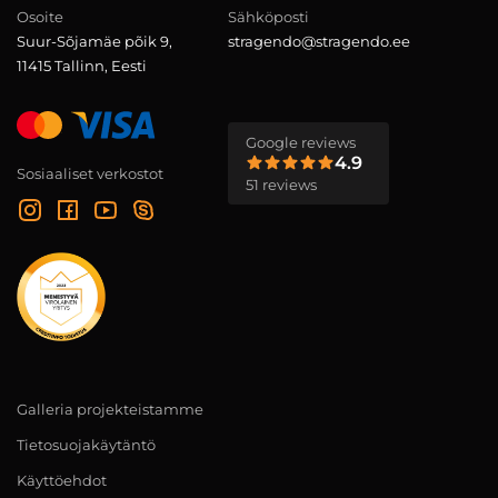
Osoite
Sähköposti
Suur-Sõjamäe põik 9,
stragendo@stragendo.ee
11415 Tallinn, Eesti
Google reviews
4.9
Sosiaaliset verkostot
51 reviews
Galleria projekteistamme
Tietosuojakäytäntö
Käyttöehdot