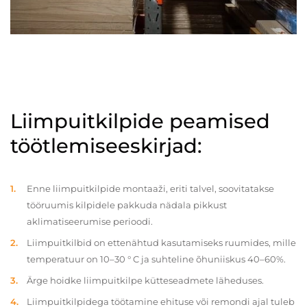
Liimpuitkilpide peamised
töötlemiseeskirjad:
Enne liimpuitkilpide montaaži, eriti talvel, soovitatakse
tööruumis kilpidele pakkuda nädala pikkust
aklimatiseerumise perioodi.
Liimpuitkilbid on ettenähtud kasutamiseks ruumides, mille
temperatuur on 10–30 ° C ja suhteline õhuniiskus 40–60%.
Ärge hoidke liimpuitkilpe kütteseadmete läheduses.
Liimpuitkilpidega töötamine ehituse või remondi ajal tuleb