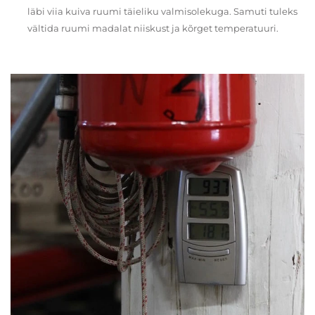
läbi viia kuiva ruumi täieliku valmisolekuga. Samuti tuleks
vältida ruumi madalat niiskust ja kõrget temperatuuri.