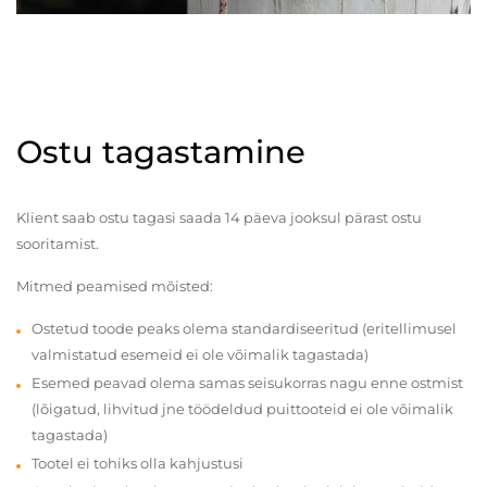
Ostu tagastamine
Klient saab ostu tagasi saada 14 päeva jooksul pärast ostu
sooritamist.
Mitmed peamised mõisted:
Ostetud toode peaks olema standardiseeritud (eritellimusel
valmistatud esemeid ei ole võimalik tagastada)
Esemed peavad olema samas seisukorras nagu enne ostmist
(lõigatud, lihvitud jne töödeldud puittooteid ei ole võimalik
tagastada)
Tootel ei tohiks olla kahjustusi