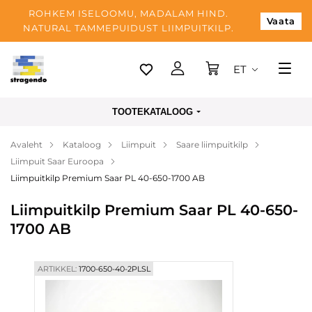
ROHKEM ISELOOMU, MADALAM HIND.
Vaata
NATURAL TAMMEPUIDUST LIIMPUITKILP.
ET
Tallinn
TOOTEKATALOOG
Tarnimine
Avaleht
Kataloog
Liimpuit
Saare liimpuitkilp
Makse
Liimpuit Saar Euroopa
Meist
Liimpuitkilp Premium Saar PL 40-650-1700 AB
Blogi
Liimpuitkilp Premium Saar PL 40-650-
1700 AB
Kontaktid
ARTIKKEL:
1700-650-40-2PLSL