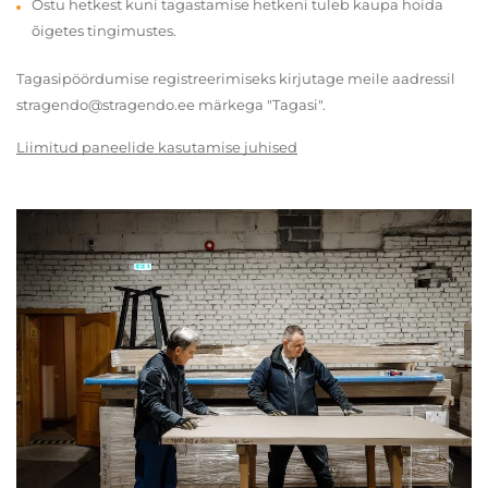
Ostu hetkest kuni tagastamise hetkeni tuleb kaupa hoida
õigetes tingimustes.
Tagasipöördumise registreerimiseks kirjutage meile aadressil
stragendo@stragendo.ee märkega "Tagasi".
Liimitud paneelide kasutamise juhised