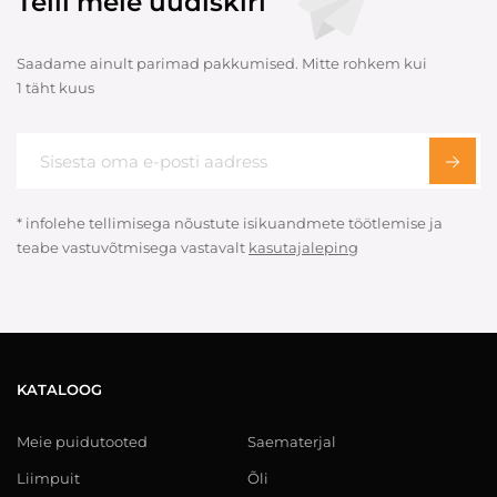
Telli meie uudiskiri
Saadame ainult parimad pakkumised. Mitte rohkem kui
1 täht kuus
* infolehe tellimisega nõustute isikuandmete töötlemise ja
teabe vastuvõtmisega vastavalt
kasutajaleping
KATALOOG
Meie puidutooted
Saematerjal
Liimpuit
Õli