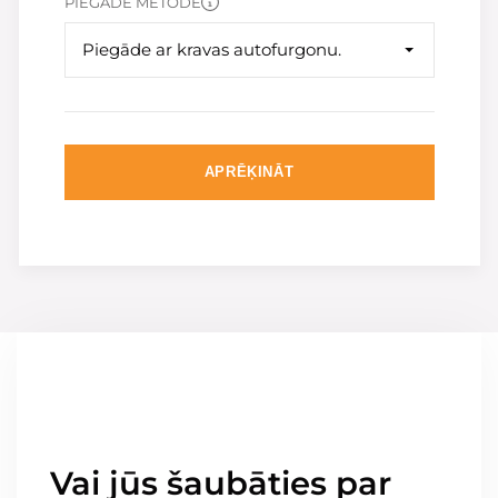
PIEGĀDE METODE
Piegāde ar kravas autofurgonu.
APRĒĶINĀT
Vai jūs šaubāties par