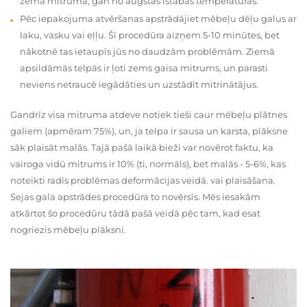
zema mitruma, gan no augstas istabas temperatūras.
Pēc iepakojuma atvēršanas apstrādājiet mēbeļu dēļu galus ar
laku, vasku vai eļļu. Šī procedūra aizņem 5-10 minūtes, bet
nākotnē tas ietaupīs jūs no daudzām problēmām. Ziemā
apsildāmās telpās ir ļoti zems gaisa mitrums, un parasti
neviens netraucē iegādāties un uzstādīt mitrinātājus.
Gandrīz visa mitruma atdeve notiek tieši caur mēbeļu plātnes
galiem (apmēram 75%), un, ja telpa ir sausa un karsta, plāksne
sāk plaisāt malās. Tajā pašā laikā bieži var novērot faktu, ka
vairoga vidū mitrums ir 10% (ti, normāls), bet malās - 5-6%, kas
noteikti radīs problēmas deformācijas veidā. vai plaisāšana.
Sejas gala apstrādes procedūra to novērsīs. Mēs iesakām
atkārtot šo procedūru tādā pašā veidā pēc tam, kad esat
nogriezis mēbeļu plāksni.