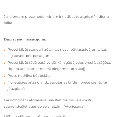
Ja klientam prece neder, viņam ir tiesības to atgriezt 14 dienu
laikā.
Daži svarīgi nosacījumi:
Precei jābūt standartizētai, tas nevar būt izstrādājums, kas
izgatavots pēc pasūtījuma
Precei jābūt tādā pašā veidā, kā iegādājoties preci (sazāģēta,
slīpēta utt. plātnes netiek pieņemtas atpakaļ)
Prece nedrīkst būt bojāta
No iegādes brīža un līdz atdošanas brīdim prece pienācīgi
jāuzglabā
Lai noformētu atgriešanu, rakstiet mums uz e-pastu
stragendo@stragendo.ee ar atzīmi “Atgriešana”.
Mēbeļu plātnes lietošanas instrukcija