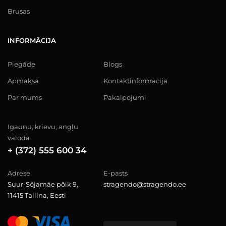
Brusas
INFORMĀCIJA
Piegāde
Blogs
Apmaksa
Kontaktinformācija
Par mums
Pakalpojumi
Igauņu, krievu, angļu
valoda
+ (372) 555 600 34
Adrese
E-pasts
Suur-Sõjamäe põik 9,
stragendo@stragendo.ee
11415 Tallina, Eesti