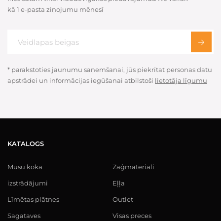
kā 1 e-pasta ziņojumu mēnesī
* parakstoties jaunumu saņemšanai, jūs piekrītat personas datu
apstrādei un informācijas iegūšanai atbilstoši
lietotāja līgumu
KATALOGS
Mūsu koka
Zāģmateriāli
izstrādājumi
Eļļa
Līmētas plātnes
Outlet
Sagataves
Visas preces