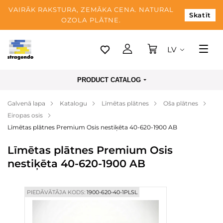
VAIRĀK RAKSTURA, ZEMĀKA CENA. NATURAL
Skatīt
OZOLA PLĀTNE.
LV
Tallina
PRODUCT CATALOG
Piegāde
Galvenā lapa
Katalogu
Līmētas plātnes
Oša plātnes
Apmaksa
Eiropas osis
Par mums
Līmētas plātnes Premium Osis nestiķēta 40-620-1900 AB
Blogs
Līmētas plātnes Premium Osis
nestiķēta 40-620-1900 AB
Kontaktinformācija
PIEDĀVĀTĀJA KODS:
1900-620-40-1PLSL