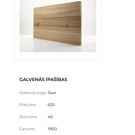
GALVENĀS ĪPAŠĪBAS
Koksnes suga
Saar
Platums
620
Biezums
40
Garums
1900