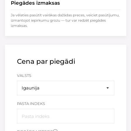
Piegādes izmaksas
Ja vēlaties pasūtīt vairākas dažādas preces, veiciet pasūtījumu,
izmantojot iepirkumu grozu — tur var redzēt piegādes
izmaksas.
Cena par piegādi
VALSTS
Igaunija
PASTA INDEKS