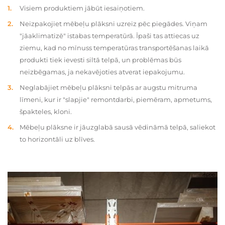
Visiem produktiem jābūt iesaiņotiem.
Neizpakojiet mēbeļu plāksni uzreiz pēc piegādes. Viņam
"jāaklimatizē" istabas temperatūrā. Īpaši tas attiecas uz
ziemu, kad no mīnuss temperatūras transportēšanas laikā
produkti tiek ievesti siltā telpā, un problēmas būs
neizbēgamas, ja nekavējoties atverat iepakojumu.
Neglabājiet mēbeļu plāksni telpās ar augstu mitruma
līmeni, kur ir "slapjie" remontdarbi, piemēram, apmetums,
špakteles, kloni.
Mēbeļu plāksne ir jāuzglabā sausā vēdināmā telpā, saliekot
to horizontāli uz blīves.