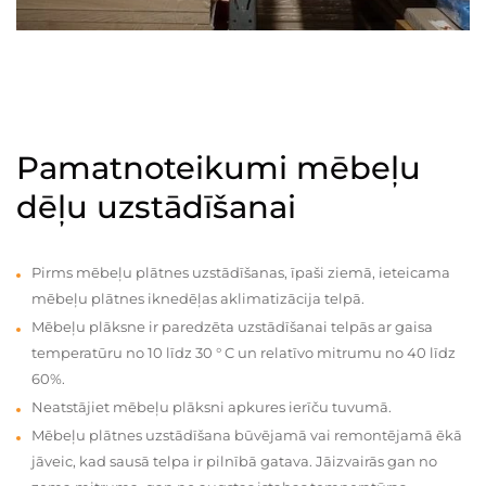
Pamatnoteikumi mēbeļu
dēļu uzstādīšanai
Pirms mēbeļu plātnes uzstādīšanas, īpaši ziemā, ieteicama
mēbeļu plātnes iknedēļas aklimatizācija telpā.
Mēbeļu plāksne ir paredzēta uzstādīšanai telpās ar gaisa
temperatūru no 10 līdz 30 ° C un relatīvo mitrumu no 40 līdz
60%.
Neatstājiet mēbeļu plāksni apkures ierīču tuvumā.
Mēbeļu plātnes uzstādīšana būvējamā vai remontējamā ēkā
jāveic, kad sausā telpa ir pilnībā gatava. Jāizvairās gan no