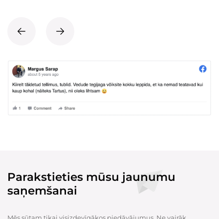
Parakstieties mūsu jaunumu
saņemšanai
Mēs sūtam tikai visizdevīgākos piedāvājumus. Ne vairāk