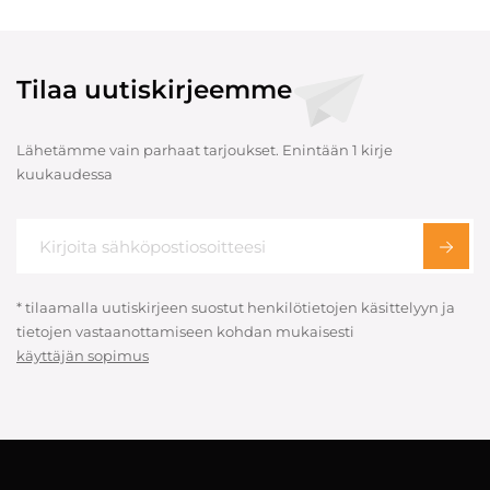
Tilaa uutiskirjeemme
Lähetämme vain parhaat tarjoukset. Enintään 1 kirje
kuukaudessa
* tilaamalla uutiskirjeen suostut henkilötietojen käsittelyyn ja
tietojen vastaanottamiseen kohdan mukaisesti
käyttäjän sopimus