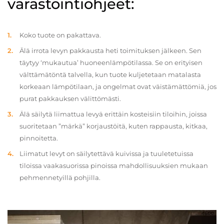
varastointiohjeet:
Koko tuote on pakattava.
Älä irrota levyn pakkausta heti toimituksen jälkeen. Sen
täytyy ‘mukautua’ huoneenlämpötilassa. Se on erityisen
välttämätöntä talvella, kun tuote kuljetetaan matalasta
korkeaan lämpötilaan, ja ongelmat ovat väistämättömiä, jos
purat pakkauksen välittömästi.
Älä säilytä liimattua levyä erittäin kosteisiin tiloihin, joissa
suoritetaan ”märkä” korjaustöitä, kuten rappausta, kitkaa,
pinnoitetta.
Liimatut levyt on säilytettävä kuivissa ja tuuletetuissa
tiloissa vaakasuorissa pinoissa mahdollisuuksien mukaan
pehmennetyillä pohjilla.