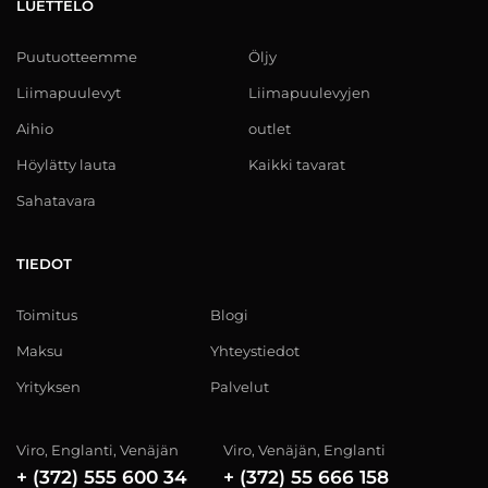
LUETTELO
Puutuotteemme
Öljy
Liimapuulevyt
Liimapuulevyjen
Aihio
outlet
Höylätty lauta
Kaikki tavarat
Sahatavara
TIEDOT
Toimitus
Blogi
Maksu
Yhteystiedot
Yrityksen
Palvelut
Viro, Englanti, Venäjän
Viro, Venäjän, Englanti
+ (372) 555 600 34
+ (372) 55 666 158