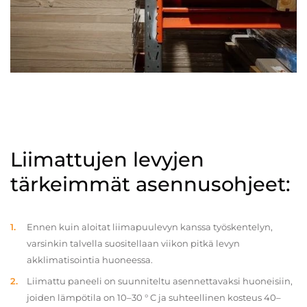
Liimattujen levyjen
tärkeimmät asennusohjeet:
Ennen kuin aloitat liimapuulevyn kanssa työskentelyn,
varsinkin talvella suositellaan viikon pitkä levyn
akklimatisointia huoneessa.
Liimattu paneeli on suunniteltu asennettavaksi huoneisiin,
joiden lämpötila on 10–30 ° C ja suhteellinen kosteus 40–