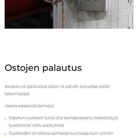
Ostojen palautus
Asiakas voi palauttaa oston 14 päivän kuluessa oston
tekemisestä.
Useita keskeisiä termejä:
Ostetun tuotteen tulisi olla standardisoitu (räätälöityjä
tuotteita ei voitu palauttaa)
Tuotteiden on oltava samassa kunnossa kuin ennen