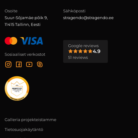
Osoite
Sähköposti
Suur-Sõjamäe põik 9,
stragendo@stragendo.ee
11415 Tallinn, Eesti
Google reviews
4.9
Sosiaaliset verkostot
51 reviews
Galleria projekteistamme
Tietosuojakäytäntö