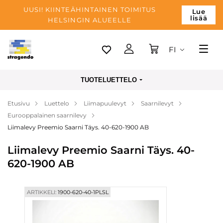
UUSI! KIINTEÄHINTAINEN TOIMITUS
Lue
lisää
HELSINGIN ALUEELLE
FI
Tallinn
TUOTELUETTELO
Toimitus
Etusivu
Luettelo
Liimapuulevyt
Saarnilevyt
Maksu
Eurooppalainen saarnilevy
Yrityksen
Liimalevy Preemio Saarni Täys. 40-620-1900 AB
Blogi
Liimalevy Preemio Saarni Täys. 40-
620-1900 AB
Yhteystiedot
ARTIKKELI:
1900-620-40-1PLSL