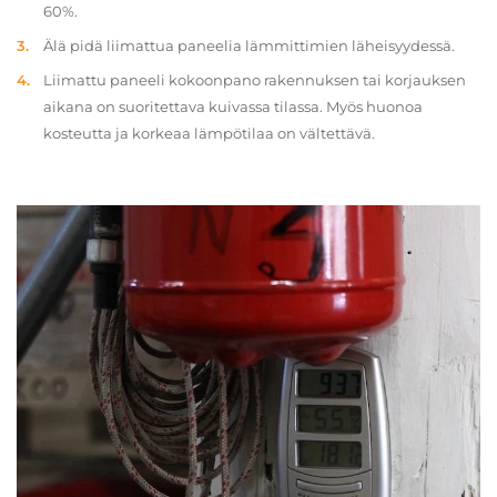
60%.
Älä pidä liimattua paneelia lämmittimien läheisyydessä.
Liimattu paneeli kokoonpano rakennuksen tai korjauksen
aikana on suoritettava kuivassa tilassa. Myös huonoa
kosteutta ja korkeaa lämpötilaa on vältettävä.