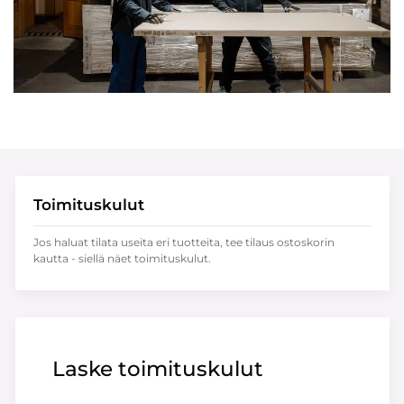
Toimituskulut
Jos haluat tilata useita eri tuotteita, tee tilaus ostoskorin
kautta - siellä näet toimituskulut.
Laske toimituskulut