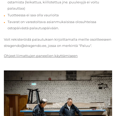
ostamista (leikattua, kiillotettua jne. puulevyjä ei voitu
palauttaa)
Tuotteessa ei saa olla vaurioita
Tavarat on varastoitava asianmukaisissa olosuhteissa
ostopäivästä palautuspäivään.
Voit rekisteröidä palautuksen kirjoittamalla meille osoitteeseen
stragendo@stragendo.ee, jossa on merkintä "Paluu".
Ohjeet liimattujen paneelien käyttämiseen