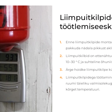
Liimpuitkilpi
töötlemiseeski
Enne liimpuitkilpide montaaž
pakkuda nädala pikkust akl
Liimpuitkilbid on ettenäht
10–30 ° C ja suhteline õhun
Ärge hoidke liimpuitkilpe 
Liimpuitkilpidega töötamine 
ruumi täieliku valmisolekug
kõrget temperatuuri.