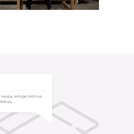
t kaupa, esitage tellimus
atekulu.