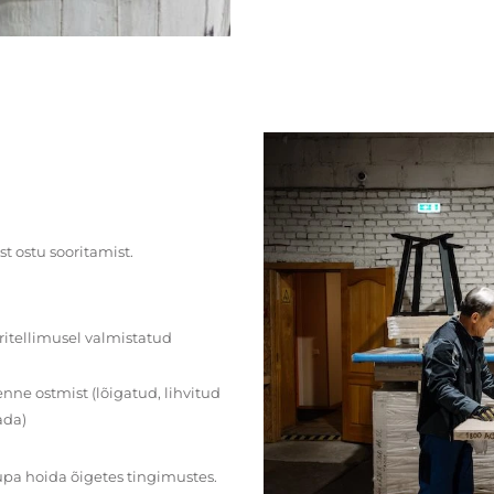
st ostu sooritamist.
ritellimusel valmistatud
ne ostmist (lõigatud, lihvitud
ada)
upa hoida õigetes tingimustes.