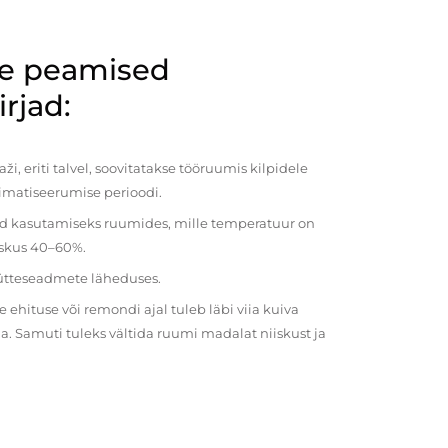
de peamised
rjad:
i, eriti talvel, soovitatakse tööruumis kilpidele
imatiseerumise perioodi.
ud kasutamiseks ruumides, mille temperatuur on
iiskus 40–60%.
kütteseadmete läheduses.
ehituse või remondi ajal tuleb läbi viia kuiva
a. Samuti tuleks vältida ruumi madalat niiskust ja