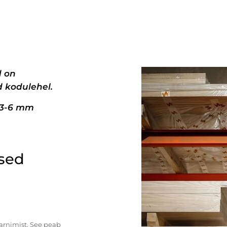
d on
 kodulehel.
+3-6 mm
ised
tarnimist. See peab