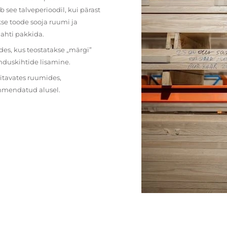
 see talveperioodil, kui pärast
se toode sooja ruumi ja
lahti pakkida.
des, kus teostatakse „märgi”
nduskihtide lisamine.
ritavates ruumides,
ehmendatud alusel.