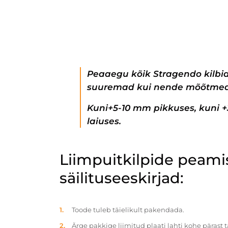
Peaaegu kõik Stragendo kilbi
suuremad kui nende mõõtmed
Kuni+5-10 mm pikkuses, kuni 
laiuses.
Liimpuitkilpide peam
säilituseeskirjad:
Toode tuleb täielikult pakendada.
Ärge pakkige liimitud plaati lahti kohe pärast 