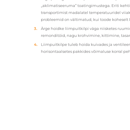
„aklimatiseeruma” toatingimustega. Eriti kehtib
transportimist madalatel temperatuuridel viiak
probleemid on vältimatud, kui toode koheselt 
Ärge hoidke liimpuitkilpi väga niisketes ruumi
remonditöid, nagu krohvimine, kittimine, tasa
Liimpuitkilpe tuleb hoida kuivades ja ventilee
horisontaalsetes pakkides võimaluse korral p