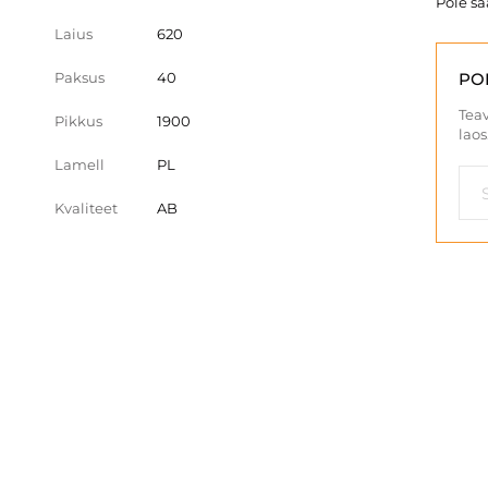
Pole s
Laius
620
Paksus
40
PO
Teav
Pikkus
1900
laos
Lamell
PL
Kvaliteet
AB