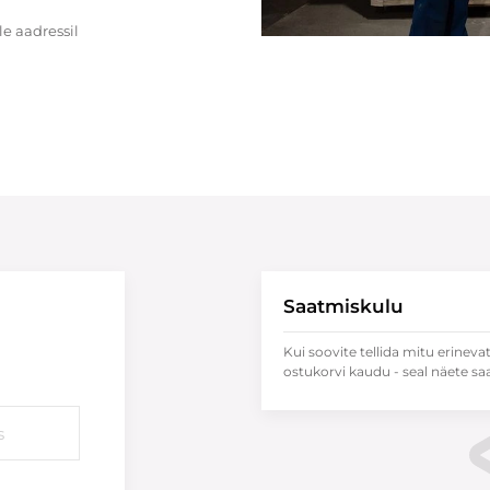
e aadressil
Saatmiskulu
Kui soovite tellida mitu erineva
ostukorvi kaudu - seal näete sa