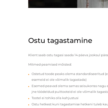
Ostu tagastamine
Klient saab ostu tagasi saada 14 päeva jooksul pära
Mitmed peamised mõisted:
Ostetud toode peaks olema standardiseeritud (e
esemeid ei ole võimalik tagastada)
Esemed peavad olema samas seisukorras nagu en
jne töödeldud puittooteid ei ole võimalik tagast
Tootel ei tohiks olla kahjustusi
Ostu hetkest kuni tagastamise hetkeni tuleb ka