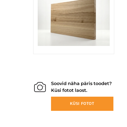
Soovid näha päris toodet?
Küsi fotot laost.
KÜSI FOTOT