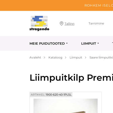
ROHKEM ISELO
Tarnimine
Tallinn
MEIE PUIDUTOOTED
LIIMPUIT
Avaleht
Kataloog
Liimpuit
Saare liimpuitki
Liimpuitkilp Prem
ARTIKKEL:
1900-620-40-1PLSL