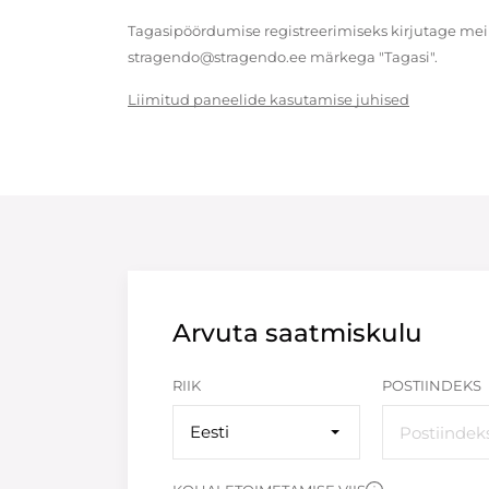
Tagasipöördumise registreerimiseks kirjutage meil
stragendo@stragendo.ee märkega "Tagasi".
Liimitud paneelide kasutamise juhised
Arvuta saatmiskulu
RIIK
POSTIINDEKS
Eesti