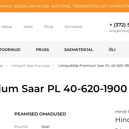
OMU, MADALAM HIND. NATURAL TAMMEPUIDUST LIIMPUITK
+ (372)
Makse
Meist
Blogi
Kontaktid
stragendo
TOORIKUD
PRUSS
SAEMATERJAL
ÕLI
lp
Liimpuit Saar Euroopa
Liimpuitkilp Premium Saar PL 40-620-1
ium Saar PL 40-620-1900
Hind: 
PEAMISED OMADUSED
Hind
Puuliik
Saar