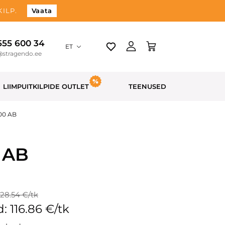
ILP.
Vaata
 555 600 34
ET
@stragendo.ee
LIIMPUITKILPIDE OUTLET
TEENUSED
900 AB
 AB
128.54 €/tk
: 116.86 €/tk