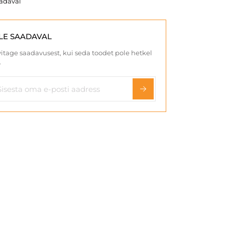
aadaval
LE SAADAVAL
itage saadavusest, kui seda toodet pole hetkel
.