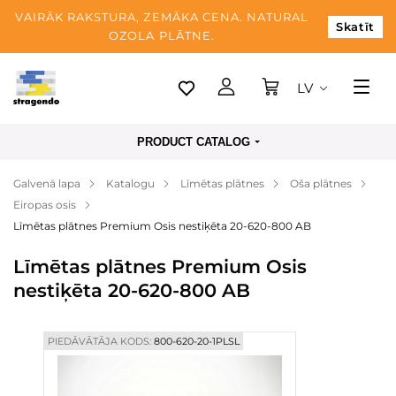
VAIRĀK RAKSTURA, ZEMĀKA CENA. NATURAL
Skatīt
OZOLA PLĀTNE.
LV
Tallina
PRODUCT CATALOG
Piegāde
Galvenā lapa
Katalogu
Līmētas plātnes
Oša plātnes
Apmaksa
Eiropas osis
Par mums
Līmētas plātnes Premium Osis nestiķēta 20-620-800 AB
Blogs
Līmētas plātnes Premium Osis
nestiķēta 20-620-800 AB
Kontaktinformācija
PIEDĀVĀTĀJA KODS:
800-620-20-1PLSL