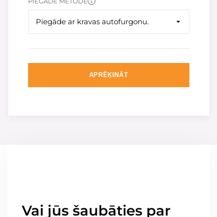
PIEGĀDE METODE
Piegāde ar kravas autofurgonu.
APRĒĶINĀT
Vai jūs šaubāties par