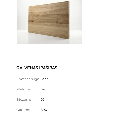
GALVENĀS ĪPAŠĪBAS
Koksnes suga
Saar
Platums
620
Biezums
20
Garums
800