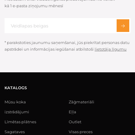
kā 1 e-pasta ziņojumu mēnesī
* parakstoties jaunumu saņemšanai, jūs piekrītat personas datu
apstrādei un informācijas iegūšanai atbilstoši
lietotāja līgumu
KATALOGS
Mūsu koka
Zāģmateriāli
izstrādājumi
Eļļa
Līmētas plātnes
Outlet
Sagataves
Visas preces