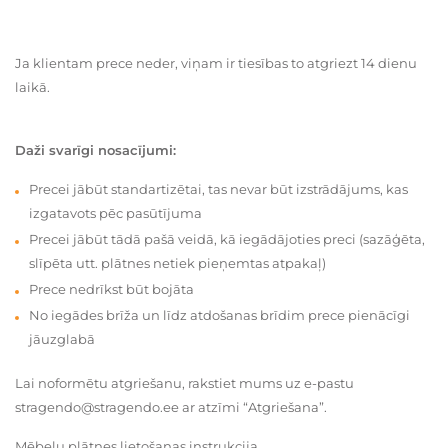
Ja klientam prece neder, viņam ir tiesības to atgriezt 14 dienu
laikā.
Daži svarīgi nosacījumi:
Precei jābūt standartizētai, tas nevar būt izstrādājums, kas
izgatavots pēc pasūtījuma
Precei jābūt tādā pašā veidā, kā iegādājoties preci (sazāģēta,
slīpēta utt. plātnes netiek pieņemtas atpakaļ)
Prece nedrīkst būt bojāta
No iegādes brīža un līdz atdošanas brīdim prece pienācīgi
jāuzglabā
Lai noformētu atgriešanu, rakstiet mums uz e-pastu
stragendo@stragendo.ee ar atzīmi “Atgriešana”.
Mēbeļu plātnes lietošanas instrukcija