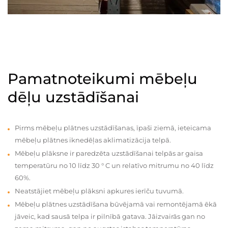
Pamatnoteikumi mēbeļu
dēļu uzstādīšanai
Pirms mēbeļu plātnes uzstādīšanas, īpaši ziemā, ieteicama
mēbeļu plātnes iknedēļas aklimatizācija telpā.
Mēbeļu plāksne ir paredzēta uzstādīšanai telpās ar gaisa
temperatūru no 10 līdz 30 ° C un relatīvo mitrumu no 40 līdz
60%.
Neatstājiet mēbeļu plāksni apkures ierīču tuvumā.
Mēbeļu plātnes uzstādīšana būvējamā vai remontējamā ēkā
jāveic, kad sausā telpa ir pilnībā gatava. Jāizvairās gan no