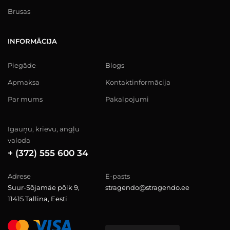
Brusas
INFORMĀCIJA
Piegāde
Blogs
Apmaksa
Kontaktinformācija
Par mums
Pakalpojumi
Igauņu, krievu, angļu
valoda
+ (372) 555 600 34
Adrese
E-pasts
Suur-Sõjamäe põik 9,
stragendo@stragendo.ee
11415 Tallina, Eesti