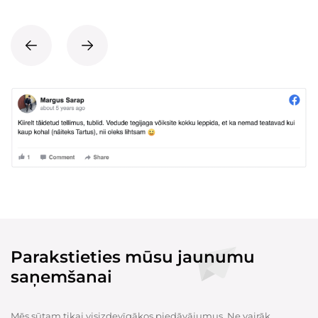
Parakstieties mūsu jaunumu
saņemšanai
Mēs sūtam tikai visizdevīgākos piedāvājumus. Ne vairāk