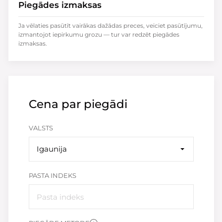
Piegādes izmaksas
Ja vēlaties pasūtīt vairākas dažādas preces, veiciet pasūtījumu,
izmantojot iepirkumu grozu — tur var redzēt piegādes
izmaksas.
Cena par piegādi
VALSTS
Igaunija
PASTA INDEKS