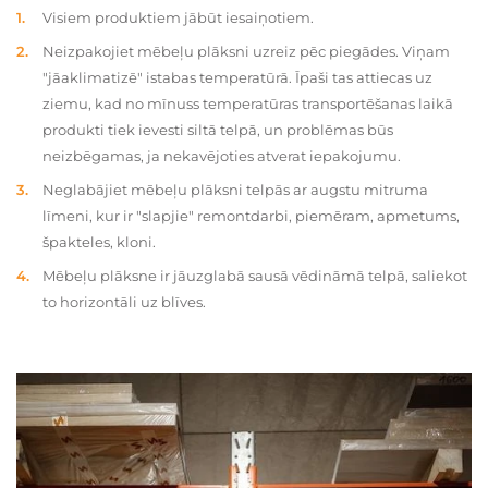
Visiem produktiem jābūt iesaiņotiem.
Neizpakojiet mēbeļu plāksni uzreiz pēc piegādes. Viņam
"jāaklimatizē" istabas temperatūrā. Īpaši tas attiecas uz
ziemu, kad no mīnuss temperatūras transportēšanas laikā
produkti tiek ievesti siltā telpā, un problēmas būs
neizbēgamas, ja nekavējoties atverat iepakojumu.
Neglabājiet mēbeļu plāksni telpās ar augstu mitruma
līmeni, kur ir "slapjie" remontdarbi, piemēram, apmetums,
špakteles, kloni.
Mēbeļu plāksne ir jāuzglabā sausā vēdināmā telpā, saliekot
to horizontāli uz blīves.