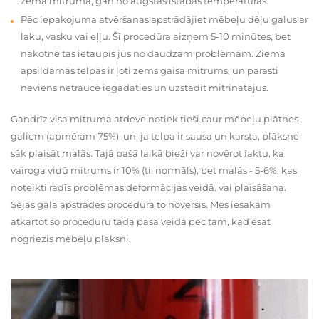
zema mitruma, gan no augstas istabas temperatūras.
Pēc iepakojuma atvēršanas apstrādājiet mēbeļu dēļu galus ar
laku, vasku vai eļļu. Šī procedūra aizņem 5-10 minūtes, bet
nākotnē tas ietaupīs jūs no daudzām problēmām. Ziemā
apsildāmās telpās ir ļoti zems gaisa mitrums, un parasti
neviens netraucē iegādāties un uzstādīt mitrinātājus.
Gandrīz visa mitruma atdeve notiek tieši caur mēbeļu plātnes
galiem (apmēram 75%), un, ja telpa ir sausa un karsta, plāksne
sāk plaisāt malās. Tajā pašā laikā bieži var novērot faktu, ka
vairoga vidū mitrums ir 10% (ti, normāls), bet malās - 5-6%, kas
noteikti radīs problēmas deformācijas veidā. vai plaisāšana.
Sejas gala apstrādes procedūra to novērsīs. Mēs iesakām
atkārtot šo procedūru tādā pašā veidā pēc tam, kad esat
nogriezis mēbeļu plāksni.