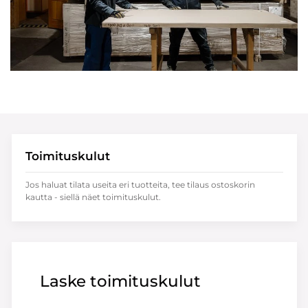
Toimituskulut
Jos haluat tilata useita eri tuotteita, tee tilaus ostoskorin
kautta - siellä näet toimituskulut.
Laske toimituskulut