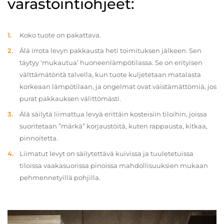
varastointiohjeet:
Koko tuote on pakattava.
Älä irrota levyn pakkausta heti toimituksen jälkeen. Sen
täytyy ‘mukautua’ huoneenlämpötilassa. Se on erityisen
välttämätöntä talvella, kun tuote kuljetetaan matalasta
korkeaan lämpötilaan, ja ongelmat ovat väistämättömiä, jos
purat pakkauksen välittömästi.
Älä säilytä liimattua levyä erittäin kosteisiin tiloihin, joissa
suoritetaan ”märkä” korjaustöitä, kuten rappausta, kitkaa,
pinnoitetta.
Liimatut levyt on säilytettävä kuivissa ja tuuletetuissa
tiloissa vaakasuorissa pinoissa mahdollisuuksien mukaan
pehmennetyillä pohjilla.