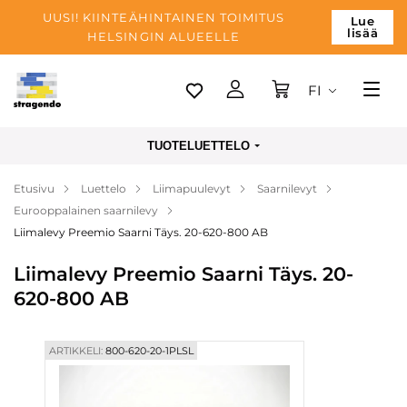
UUSI! KIINTEÄHINTAINEN TOIMITUS
Lue
lisää
HELSINGIN ALUEELLE
FI
Tallinn
TUOTELUETTELO
Toimitus
Etusivu
Luettelo
Liimapuulevyt
Saarnilevyt
Maksu
Eurooppalainen saarnilevy
Yrityksen
Liimalevy Preemio Saarni Täys. 20-620-800 AB
Blogi
Liimalevy Preemio Saarni Täys. 20-
620-800 AB
Yhteystiedot
ARTIKKELI:
800-620-20-1PLSL