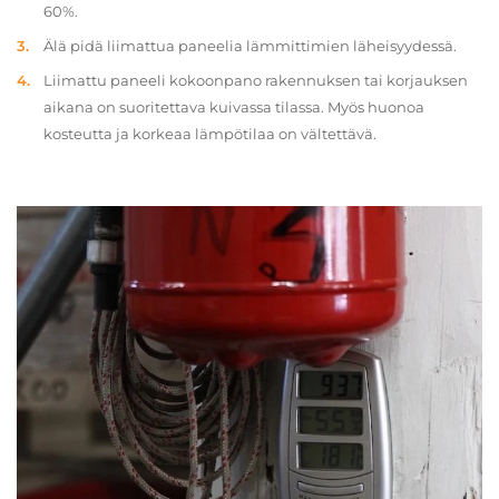
60%.
Älä pidä liimattua paneelia lämmittimien läheisyydessä.
Liimattu paneeli kokoonpano rakennuksen tai korjauksen
aikana on suoritettava kuivassa tilassa. Myös huonoa
kosteutta ja korkeaa lämpötilaa on vältettävä.