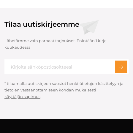
Tilaa uutiskirjeemme
Lähetämme vain parhaat tarjoukset. Enintään 1 kirje
kuukaudessa
* tilaamalla uutiskirjeen suostut henkilötietojen käsittelyyn ja
tietojen vastaanottamiseen kohdan mukaisesti
käyttäjän sopimus