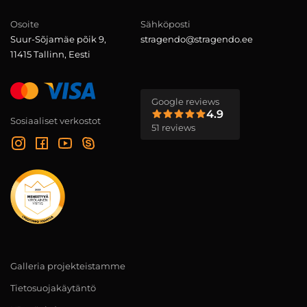
Osoite
Sähköposti
Suur-Sõjamäe põik 9,
stragendo@stragendo.ee
11415 Tallinn, Eesti
Google reviews
4.9
Sosiaaliset verkostot
51 reviews
Galleria projekteistamme
Tietosuojakäytäntö