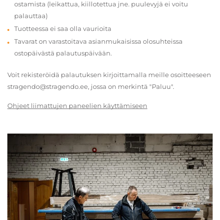
ostamista (leikattua, kiillotettua jne. puulevyjä ei voitu
palauttaa)
Tuotteessa ei saa olla vaurioita
Tavarat on varastoitava asianmukaisissa olosuhteissa
ostopäivästä palautuspäivään.
Voit rekisteröidä palautuksen kirjoittamalla meille osoitteeseen
stragendo@stragendo.ee, jossa on merkintä "Paluu".
Ohjeet liimattujen paneelien käyttämiseen