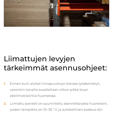
Liimattujen levyjen
tärkeimmät asennusohjeet:
Ennen kuin aloitat liimapuulevyn kanssa työskentelyn,
varsinkin talvella suositellaan viikon pitkä levyn
akklimatisointia huoneessa.
Liimattu paneeli on suunniteltu asennettavaksi huoneisiin,
joiden lämpötila on 10–30 ° C ja suhteellinen kosteus 40–