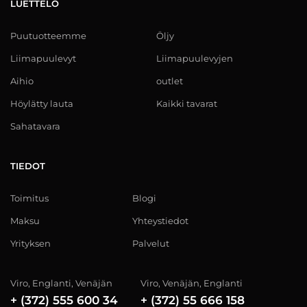
LUETTELO
Puutuotteemme
Öljy
Liimapuulevyt
Liimapuulevyjen
Aihio
outlet
Höylätty lauta
Kaikki tavarat
Sahatavara
TIEDOT
Toimitus
Blogi
Maksu
Yhteystiedot
Yrityksen
Palvelut
Viro, Englanti, Venäjän
Viro, Venäjän, Englanti
+ (372) 555 600 34
+ (372) 55 666 158