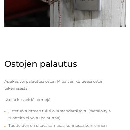
Ostojen palautus
Asiakas voi palauttaa oston 14 päivän kuluessa oston
tekemisestä.
Useita keskeisiä termejä:
Ostetun tuotteen tulisi olla standardisoitu (räätälöityjä
tuotteita ei voitu palauttaa)
Tuotteiden on oltava samassa kunnossa kuin ennen