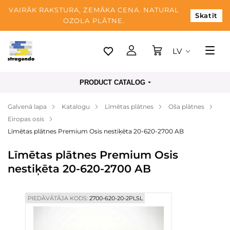
VAIRĀK RAKSTURA, ZEMĀKA CENA. NATURAL
Skatīt
OZOLA PLĀTNE.
LV
Tallina
PRODUCT CATALOG
Piegāde
Galvenā lapa
Katalogu
Līmētas plātnes
Oša plātnes
Apmaksa
Eiropas osis
Par mums
Līmētas plātnes Premium Osis nestiķēta 20-620-2700 AB
Blogs
Līmētas plātnes Premium Osis
nestiķēta 20-620-2700 AB
Kontaktinformācija
PIEDĀVĀTĀJA KODS:
2700-620-20-2PLSL