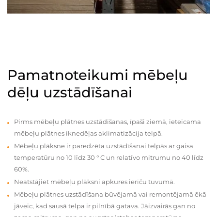
Pamatnoteikumi mēbeļu
dēļu uzstādīšanai
Pirms mēbeļu plātnes uzstādīšanas, īpaši ziemā, ieteicama
mēbeļu plātnes iknedēļas aklimatizācija telpā.
Mēbeļu plāksne ir paredzēta uzstādīšanai telpās ar gaisa
temperatūru no 10 līdz 30 ° C un relatīvo mitrumu no 40 līdz
60%.
Neatstājiet mēbeļu plāksni apkures ierīču tuvumā.
Mēbeļu plātnes uzstādīšana būvējamā vai remontējamā ēkā
jāveic, kad sausā telpa ir pilnībā gatava. Jāizvairās gan no