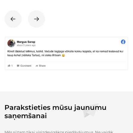
Parakstieties mūsu jaunumu
saņemšanai
Mēs sūtam tikai visizdevīgākos piedāvājumus. Ne vairāk