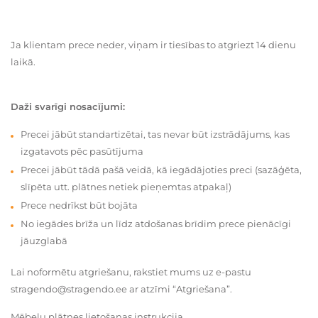
Ja klientam prece neder, viņam ir tiesības to atgriezt 14 dienu
laikā.
Daži svarīgi nosacījumi:
Precei jābūt standartizētai, tas nevar būt izstrādājums, kas
izgatavots pēc pasūtījuma
Precei jābūt tādā pašā veidā, kā iegādājoties preci (sazāģēta,
slīpēta utt. plātnes netiek pieņemtas atpakaļ)
Prece nedrīkst būt bojāta
No iegādes brīža un līdz atdošanas brīdim prece pienācīgi
jāuzglabā
Lai noformētu atgriešanu, rakstiet mums uz e-pastu
stragendo@stragendo.ee ar atzīmi “Atgriešana”.
Mēbeļu plātnes lietošanas instrukcija