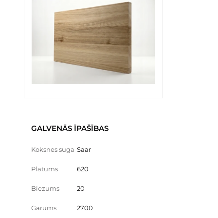
GALVENĀS ĪPAŠĪBAS
Koksnes suga
Saar
Platums
620
Biezums
20
Garums
2700