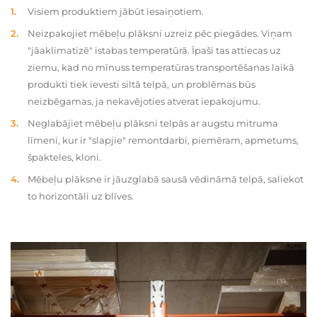
Visiem produktiem jābūt iesaiņotiem.
Neizpakojiet mēbeļu plāksni uzreiz pēc piegādes. Viņam
"jāaklimatizē" istabas temperatūrā. Īpaši tas attiecas uz
ziemu, kad no mīnuss temperatūras transportēšanas laikā
produkti tiek ievesti siltā telpā, un problēmas būs
neizbēgamas, ja nekavējoties atverat iepakojumu.
Neglabājiet mēbeļu plāksni telpās ar augstu mitruma
līmeni, kur ir "slapjie" remontdarbi, piemēram, apmetums,
špakteles, kloni.
Mēbeļu plāksne ir jāuzglabā sausā vēdināmā telpā, saliekot
to horizontāli uz blīves.