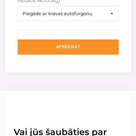
PIEGĀDE METODE
Piegāde ar kravas autofurgonu.
APRĒĶINĀT
Vai jūs šaubāties par