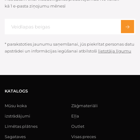
kā 1 e-pasta ziņojumu mēnesī
* parakstoties jaunumu saņemšanai, jūs piekrītat personas datu
apstrādei un informācijas iegūšanai atbilstoši
lietotāja līgumu
KATALOGS
Mūsu koka
Zāģmateriāli
izstrādājumi
Eļļa
Līmētas plātnes
Outlet
Sagataves
Visas preces