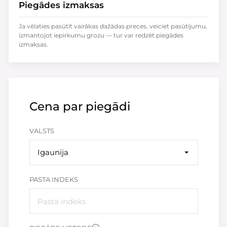
Piegādes izmaksas
Ja vēlaties pasūtīt vairākas dažādas preces, veiciet pasūtījumu,
izmantojot iepirkumu grozu — tur var redzēt piegādes
izmaksas.
Cena par piegādi
VALSTS
Igaunija
PASTA INDEKS