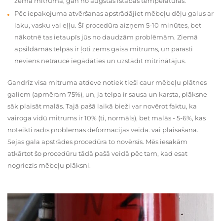
zema mitruma, gan no augstas istabas temperatūras.
Pēc iepakojuma atvēršanas apstrādājiet mēbeļu dēļu galus ar
laku, vasku vai eļļu. Šī procedūra aizņem 5-10 minūtes, bet
nākotnē tas ietaupīs jūs no daudzām problēmām. Ziemā
apsildāmās telpās ir ļoti zems gaisa mitrums, un parasti
neviens netraucē iegādāties un uzstādīt mitrinātājus.
Gandrīz visa mitruma atdeve notiek tieši caur mēbeļu plātnes
galiem (apmēram 75%), un, ja telpa ir sausa un karsta, plāksne
sāk plaisāt malās. Tajā pašā laikā bieži var novērot faktu, ka
vairoga vidū mitrums ir 10% (ti, normāls), bet malās - 5-6%, kas
noteikti radīs problēmas deformācijas veidā. vai plaisāšana.
Sejas gala apstrādes procedūra to novērsīs. Mēs iesakām
atkārtot šo procedūru tādā pašā veidā pēc tam, kad esat
nogriezis mēbeļu plāksni.