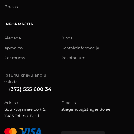
Brusas
INFORMĀCIJA
Piegāde
Blogs
Apmaksa
Kontaktinformācija
Par mums
Pakalpojumi
Igauņu, krievu, angļu
valoda
+ (372) 555 600 34
Adrese
E-pasts
Suur-Sõjamäe põik 9,
stragendo@stragendo.ee
11415 Tallina, Eesti