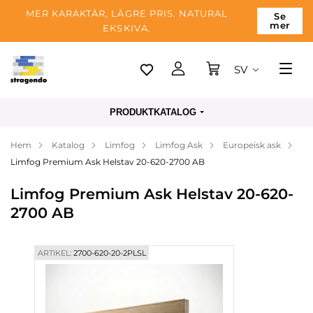
MER KARAKTÄR, LÄGRE PRIS. NATURAL
Se
mer
EKSKIVA.
SV
Tallinn
PRODUKTKATALOG
Leverans
Hem
Katalog
Limfog
Limfog Ask
Europeisk ask
Betalning
Limfog Premium Ask Helstav 20-620-2700 AB
Om företaget
Limfog Premium Ask Helstav 20-620-
Blogg
2700 AB
Kontakter
ARTIKEL:
2700-620-20-2PLSL