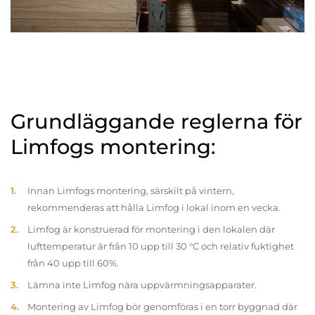
Grundläggande reglerna för
Limfogs montering:
Innan Limfogs montering, särskilt på vintern,
rekommenderas att hålla Limfog i lokal inom en vecka.
Limfog är konstruerad för montering i den lokalen där
lufttemperatur är från 10 upp till 30 °C och relativ fuktighet
från 40 upp till 60%.
Lämna inte Limfog nära uppvärmningsapparater.
Montering av Limfog bör genomföras i en torr byggnad där