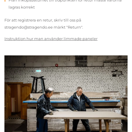
Från inköpsdatumet till tidpunkten för retur måste varorna
lagras korrekt
För att registrera en retur, skriv till oss på
stragendo@stragendo.ee märkt "Return".
Instruktion hur man använder limmade paneler