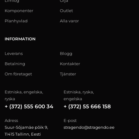
Limfog
Olja
Komponenter
Outlet
Planhyvlad
Alla varor
INFORMATION
Leverans
Blogg
Betalning
Kontakter
Om företaget
Tjänster
Estniska, engelska,
Estniska, ryska,
ryska
engelska
+ (372) 555 600 34
+ (372) 55 666 158
Adress
E-post
Suur-Sõjamäe põik 9,
stragendo@stragendo.ee
11415 Tallinn, Eesti