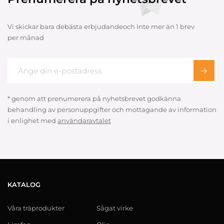
Vi skickar bara debästa erbjudandeoch Inte mer än 1 brev
per månad
* genom att prenumerera på nyhetsbrevet godkänna
behandling av personuppgifter och mottagande av information
i enlighet med
användaravtalet
KATALOG
Våra träprodukter
Sågat virke