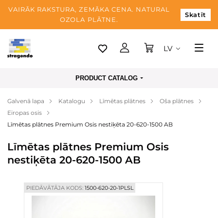
VAIRĀK RAKSTURA, ZEMĀKA CENA. NATURAL
Skatīt
OZOLA PLĀTNE.
LV
Tallina
PRODUCT CATALOG
Piegāde
Galvenā lapa
Katalogu
Līmētas plātnes
Oša plātnes
Apmaksa
Eiropas osis
Par mums
Līmētas plātnes Premium Osis nestiķēta 20-620-1500 AB
Blogs
Līmētas plātnes Premium Osis
nestiķēta 20-620-1500 AB
Kontaktinformācija
PIEDĀVĀTĀJA KODS:
1500-620-20-1PLSL