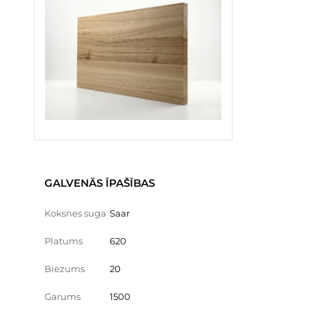
GALVENĀS ĪPAŠĪBAS
Koksnes suga
Saar
Platums
620
Biezums
20
Garums
1500