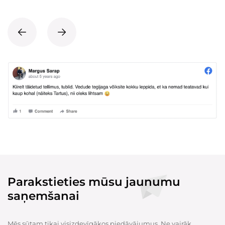
Parakstieties mūsu jaunumu
saņemšanai
Mēs sūtam tikai visizdevīgākos piedāvājumus. Ne vairāk