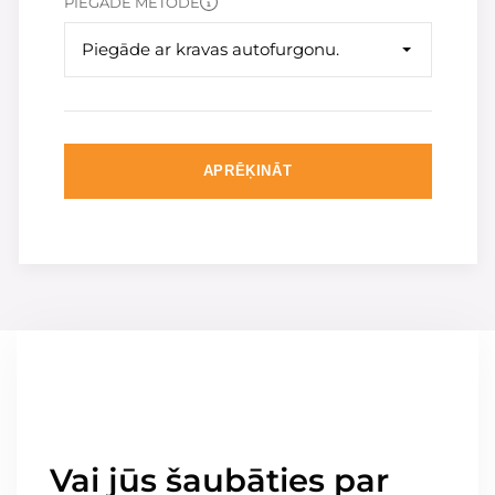
PIEGĀDE METODE
Piegāde ar kravas autofurgonu.
APRĒĶINĀT
Vai jūs šaubāties par