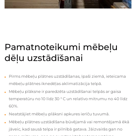
Pamatnoteikumi mēbeļu
dēļu uzstādīšanai
Pirms mēbeļu plātnes uzstādīšanas, īpaši ziemā, ieteicama
mēbeļu plātnes iknedēļas aklimatizācija telpā.
Mēbeļu plāksne ir paredzēta uzstādīšanai telpās ar gaisa
temperatūru no 10 līdz 30 ° C un relatīvo mitrumu no 40 līdz
60%.
Neatstājiet mēbeļu plāksni apkures ierīču tuvumā.
Mēbeļu plātnes uzstādīšana būvējamā vai remontējamā ēkā
jāveic, kad sausā telpa ir pilnībā gatava. Jāizvairās gan no