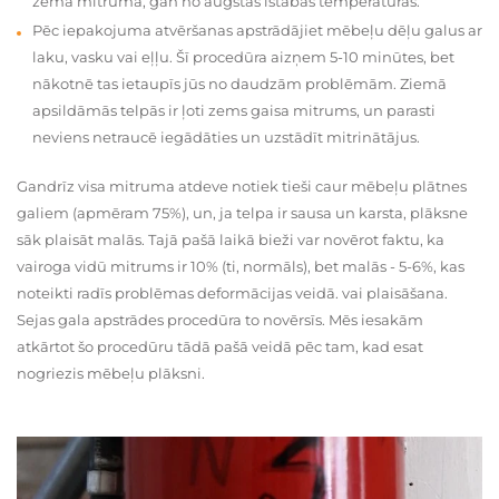
zema mitruma, gan no augstas istabas temperatūras.
Pēc iepakojuma atvēršanas apstrādājiet mēbeļu dēļu galus ar
laku, vasku vai eļļu. Šī procedūra aizņem 5-10 minūtes, bet
nākotnē tas ietaupīs jūs no daudzām problēmām. Ziemā
apsildāmās telpās ir ļoti zems gaisa mitrums, un parasti
neviens netraucē iegādāties un uzstādīt mitrinātājus.
Gandrīz visa mitruma atdeve notiek tieši caur mēbeļu plātnes
galiem (apmēram 75%), un, ja telpa ir sausa un karsta, plāksne
sāk plaisāt malās. Tajā pašā laikā bieži var novērot faktu, ka
vairoga vidū mitrums ir 10% (ti, normāls), bet malās - 5-6%, kas
noteikti radīs problēmas deformācijas veidā. vai plaisāšana.
Sejas gala apstrādes procedūra to novērsīs. Mēs iesakām
atkārtot šo procedūru tādā pašā veidā pēc tam, kad esat
nogriezis mēbeļu plāksni.