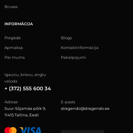
Brusas
INFORMĀCIJA
Piegāde
Blogs
Apmaksa
Kontaktinformācija
Par mums
Pakalpojumi
Igauņu, krievu, angļu
valoda
+ (372) 555 600 34
Adrese
E-pasts
Suur-Sõjamäe põik 9,
stragendo@stragendo.ee
11415 Tallina, Eesti