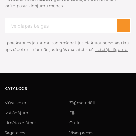
kā 1 e-pasta ziņojumu mēnesī
* parakstoties jaunumu saņemšanai, jūs piekrītat personas datu
apstrādei un informācijas iegūšanai atbilstoši
lietotāja līgumu
KATALOGS
Mūsu koka
Zāģmateriāli
izstrādājumi
Eļļa
Līmētas plātnes
Outlet
Sagataves
Visas preces