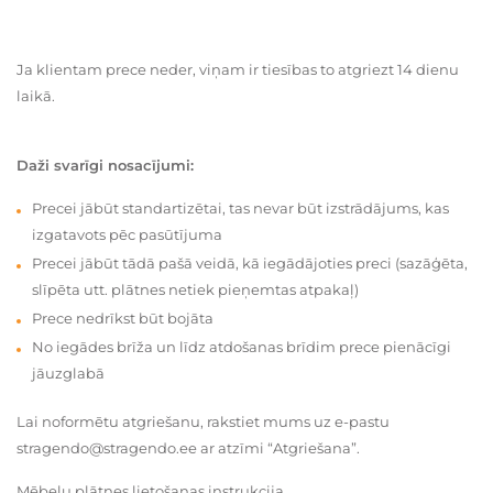
Ja klientam prece neder, viņam ir tiesības to atgriezt 14 dienu
laikā.
Daži svarīgi nosacījumi:
Precei jābūt standartizētai, tas nevar būt izstrādājums, kas
izgatavots pēc pasūtījuma
Precei jābūt tādā pašā veidā, kā iegādājoties preci (sazāģēta,
slīpēta utt. plātnes netiek pieņemtas atpakaļ)
Prece nedrīkst būt bojāta
No iegādes brīža un līdz atdošanas brīdim prece pienācīgi
jāuzglabā
Lai noformētu atgriešanu, rakstiet mums uz e-pastu
stragendo@stragendo.ee ar atzīmi “Atgriešana”.
Mēbeļu plātnes lietošanas instrukcija