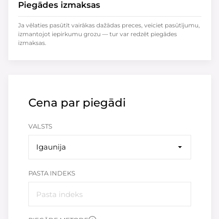
Piegādes izmaksas
Ja vēlaties pasūtīt vairākas dažādas preces, veiciet pasūtījumu,
izmantojot iepirkumu grozu — tur var redzēt piegādes
izmaksas.
Cena par piegādi
VALSTS
Igaunija
PASTA INDEKS