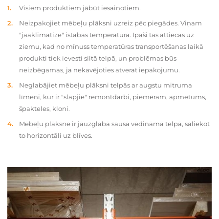
Visiem produktiem jābūt iesaiņotiem.
Neizpakojiet mēbeļu plāksni uzreiz pēc piegādes. Viņam
"jāaklimatizē" istabas temperatūrā. Īpaši tas attiecas uz
ziemu, kad no mīnuss temperatūras transportēšanas laikā
produkti tiek ievesti siltā telpā, un problēmas būs
neizbēgamas, ja nekavējoties atverat iepakojumu.
Neglabājiet mēbeļu plāksni telpās ar augstu mitruma
līmeni, kur ir "slapjie" remontdarbi, piemēram, apmetums,
špakteles, kloni.
Mēbeļu plāksne ir jāuzglabā sausā vēdināmā telpā, saliekot
to horizontāli uz blīves.