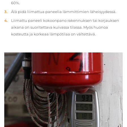
60%.
Älä pidä liimattua paneelia lämmittimien läheisyydessä.
Liimattu paneeli kokoonpano rakennuksen tai korjauksen
aikana on suoritettava kuivassa tilassa. Myös huonoa
kosteutta ja korkeaa lämpötilaa on vältettävä.