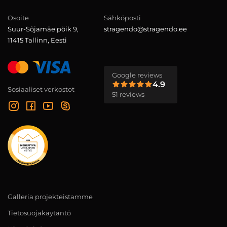
Osoite
Sähköposti
Suur-Sõjamäe põik 9,
stragendo@stragendo.ee
11415 Tallinn, Eesti
Google reviews
4.9
Sosiaaliset verkostot
51 reviews
Galleria projekteistamme
Tietosuojakäytäntö