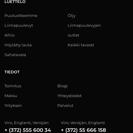
LUETTELO
Puutuotteemme
Öljy
Liimapuulevyt
Liimapuulevyjen
Aihio
outlet
Höylätty lauta
Kaikki tavarat
Sahatavara
TIEDOT
Toimitus
Blogi
Maksu
Yhteystiedot
Yrityksen
Palvelut
Viro, Englanti, Venäjän
Viro, Venäjän, Englanti
+ (372) 555 600 34
+ (372) 55 666 158