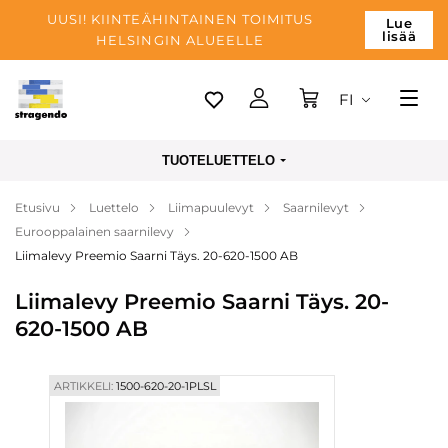
UUSI! KIINTEÄHINTAINEN TOIMITUS
Lue
lisää
HELSINGIN ALUEELLE
FI
Tallinn
TUOTELUETTELO
Toimitus
Etusivu
Luettelo
Liimapuulevyt
Saarnilevyt
Maksu
Eurooppalainen saarnilevy
Yrityksen
Liimalevy Preemio Saarni Täys. 20-620-1500 AB
Blogi
Liimalevy Preemio Saarni Täys. 20-
620-1500 AB
Yhteystiedot
ARTIKKELI:
1500-620-20-1PLSL