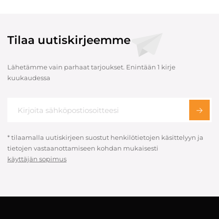
Tilaa uutiskirjeemme
Lähetämme vain parhaat tarjoukset. Enintään 1 kirje
kuukaudessa
* tilaamalla uutiskirjeen suostut henkilötietojen käsittelyyn ja
tietojen vastaanottamiseen kohdan mukaisesti
käyttäjän sopimus