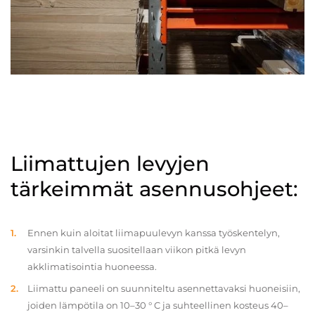
Liimattujen levyjen
tärkeimmät asennusohjeet:
Ennen kuin aloitat liimapuulevyn kanssa työskentelyn,
varsinkin talvella suositellaan viikon pitkä levyn
akklimatisointia huoneessa.
Liimattu paneeli on suunniteltu asennettavaksi huoneisiin,
joiden lämpötila on 10–30 ° C ja suhteellinen kosteus 40–