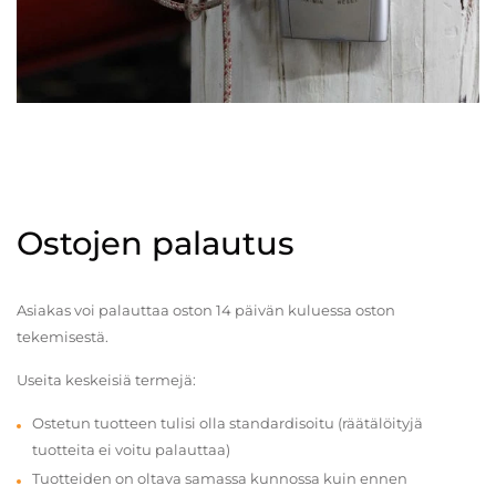
Ostojen palautus
Asiakas voi palauttaa oston 14 päivän kuluessa oston
tekemisestä.
Useita keskeisiä termejä:
Ostetun tuotteen tulisi olla standardisoitu (räätälöityjä
tuotteita ei voitu palauttaa)
Tuotteiden on oltava samassa kunnossa kuin ennen