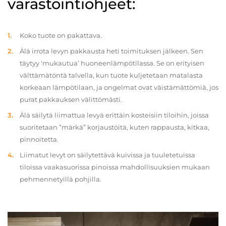
varastointiohjeet:
Koko tuote on pakattava.
Älä irrota levyn pakkausta heti toimituksen jälkeen. Sen
täytyy ‘mukautua’ huoneenlämpötilassa. Se on erityisen
välttämätöntä talvella, kun tuote kuljetetaan matalasta
korkeaan lämpötilaan, ja ongelmat ovat väistämättömiä, jos
purat pakkauksen välittömästi.
Älä säilytä liimattua levyä erittäin kosteisiin tiloihin, joissa
suoritetaan ”märkä” korjaustöitä, kuten rappausta, kitkaa,
pinnoitetta.
Liimatut levyt on säilytettävä kuivissa ja tuuletetuissa
tiloissa vaakasuorissa pinoissa mahdollisuuksien mukaan
pehmennetyillä pohjilla.