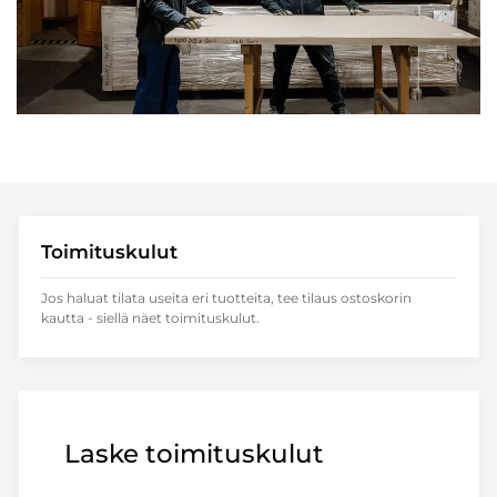
Toimituskulut
Jos haluat tilata useita eri tuotteita, tee tilaus ostoskorin
kautta - siellä näet toimituskulut.
Laske toimituskulut