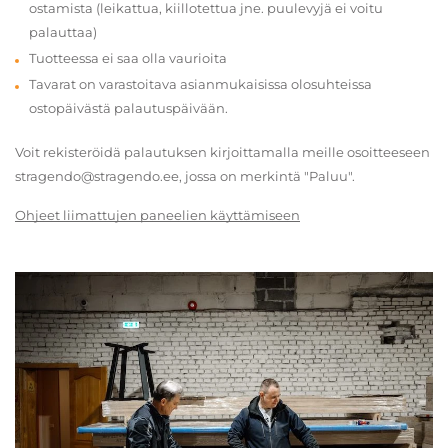
ostamista (leikattua, kiillotettua jne. puulevyjä ei voitu
palauttaa)
Tuotteessa ei saa olla vaurioita
Tavarat on varastoitava asianmukaisissa olosuhteissa
ostopäivästä palautuspäivään.
Voit rekisteröidä palautuksen kirjoittamalla meille osoitteeseen
stragendo@stragendo.ee, jossa on merkintä "Paluu".
Ohjeet liimattujen paneelien käyttämiseen