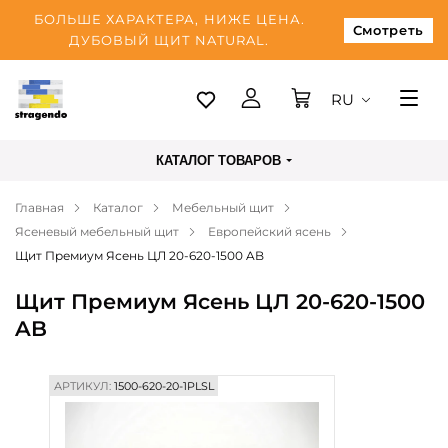
БОЛЬШЕ ХАРАКТЕРА, НИЖЕ ЦЕНА.
Смотреть
ДУБОВЫЙ ЩИТ NATURAL.
RU
Таллинн
КАТАЛОГ ТОВАРОВ
Доставка
Главная
Каталог
Мебельный щит
Оплата
Ясеневый мебельный щит
Европейский ясень
О нас
Щит Премиум Ясень ЦЛ 20-620-1500 AB
Блог
Щит Премиум Ясень ЦЛ 20-620-1500
AB
Контакты
АРТИКУЛ:
1500-620-20-1PLSL