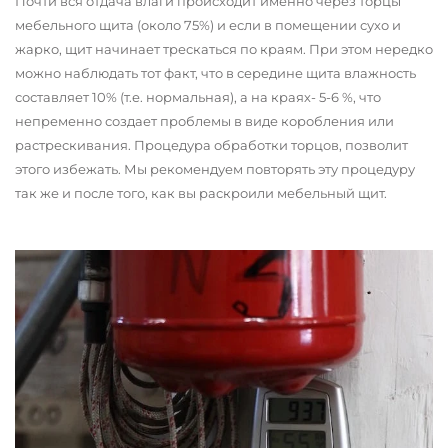
Почти вся отдача влаги происходит именно через торцы
мебельного щита (около 75%) и если в помещении сухо и
жарко, щит начинает трескаться по краям. При этом нередко
можно наблюдать тот факт, что в середине щита влажность
составляет 10% (т.е. нормальная), а на краях- 5-6 %, что
непременно создает проблемы в виде коробления или
растрескивания. Процедура обработки торцов, позволит
этого избежать. Мы рекомендуем повторять эту процедуру
так же и после того, как вы раскроили мебельный щит.