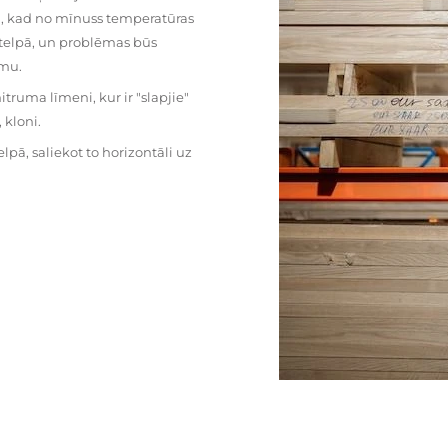
mu, kad no mīnuss temperatūras
ā telpā, un problēmas būs
umu.
ruma līmeni, kur ir "slapjie"
kloni.
pā, saliekot to horizontāli uz