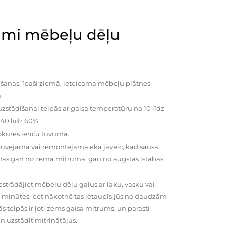
mi mēbeļu dēļu
šanas, īpaši ziemā, ieteicama mēbeļu plātnes
.
zstādīšanai telpās ar gaisa temperatūru no 10 līdz
 40 līdz 60%.
pkures ierīču tuvumā.
būvējamā vai remontējamā ēkā jāveic, kad sausā
vairās gan no zema mitruma, gan no augstas istabas
trādājiet mēbeļu dēļu galus ar laku, vasku vai
0 minūtes, bet nākotnē tas ietaupīs jūs no daudzām
telpās ir ļoti zems gaisa mitrums, un parasti
n uzstādīt mitrinātājus.