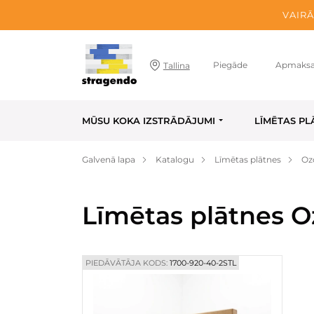
VAIRĀ
Piegāde
Apmaks
Tallina
MŪSU KOKA IZSTRĀDĀJUMI
LĪMĒTAS PL
Galvenā lapa
Katalogu
Līmētas plātnes
Oz
Līmētas plātnes O
PIEDĀVĀTĀJA KODS:
1700-920-40-2STL