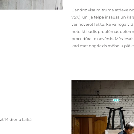
Gandrīz visa mitruma atdeve no
75%), un, ja telpa ir sausa un ka
var novērot faktu, ka vairoga vid
noteikti radīs problēmas deformā
procedūra to novērsīs. Mēs iesa
kad esat nogriezis mēbeļu plāks
zt 14 dienu laikā.