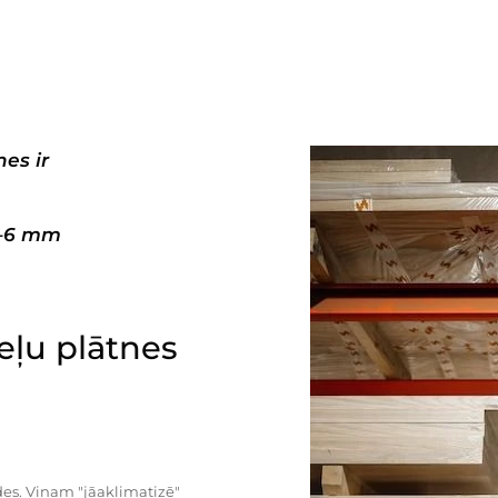
es ir
3–6 mm
ļu plātnes
es. Viņam "jāaklimatizē"