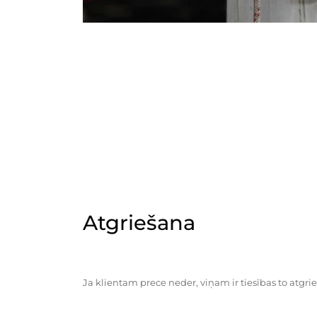
Atgriešana
Ja klientam prece neder, viņam ir tiesības to atgrie