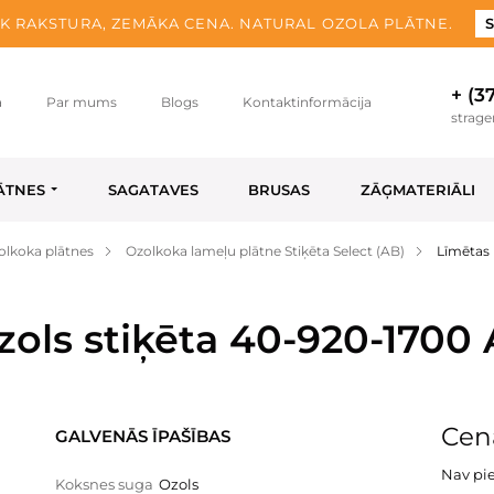
K RAKSTURA, ZEMĀKA CENA. NATURAL OZOLA PLĀTNE.
S
+ (3
a
Par mums
Blogs
Kontaktinformācija
strag
ĀTNES
SAGATAVES
BRUSAS
ZĀĢMATERIĀLI
olkoka plātnes
Ozolkoka lameļu plātne Stiķēta Select (AB)
Līmētas 
zols stiķēta 40-920-1700
Cena
GALVENĀS ĪPAŠĪBAS
Nav pi
Koksnes suga
Ozols