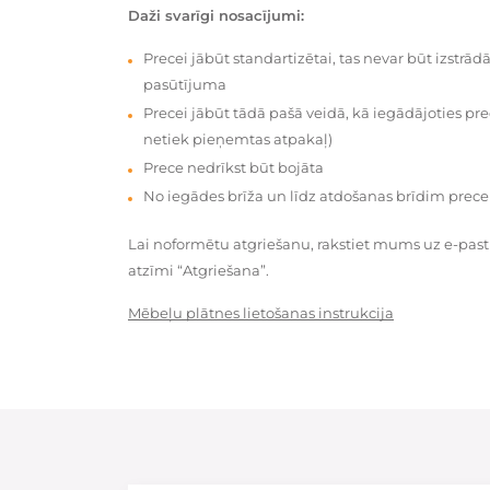
Daži svarīgi nosacījumi:
Precei jābūt standartizētai, tas nevar būt izstrā
pasūtījuma
Precei jābūt tādā pašā veidā, kā iegādājoties prec
netiek pieņemtas atpakaļ)
Prece nedrīkst būt bojāta
No iegādes brīža un līdz atdošanas brīdim prece
Lai noformētu atgriešanu, rakstiet mums uz e-pas
atzīmi “Atgriešana”.
Mēbeļu plātnes lietošanas instrukcija