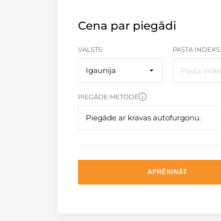
Cena par piegādi
VALSTS
PASTA INDEKS
Igaunija
PIEGĀDE METODE
Piegāde ar kravas autofurgonu.
APRĒĶINĀT