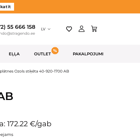
katīt
72) 55 666 158
LV
endo@stragendo.ee
EĻĻA
OUTLET
PAKALPOJUMI
plātnes Ozols stiķēta 40-920-1700 AB
 AB
: 172.22 €/gab
eejams