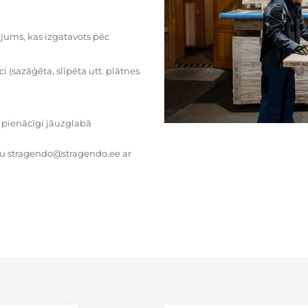
dājums, kas izgatavots pēc
i (sazāģēta, slīpēta utt. plātnes
 pienācīgi jāuzglabā
tu stragendo@stragendo.ee ar