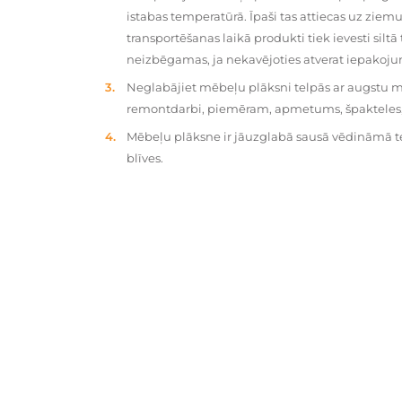
istabas temperatūrā. Īpaši tas attiecas uz zie
transportēšanas laikā produkti tiek ievesti silt
neizbēgamas, ja nekavējoties atverat iepakoj
Neglabājiet mēbeļu plāksni telpās ar augstu mit
remontdarbi, piemēram, apmetums, špakteles, 
Mēbeļu plāksne ir jāuzglabā sausā vēdināmā tel
blīves.