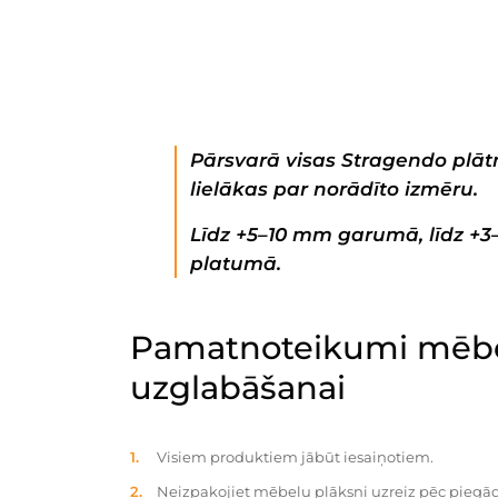
Pārsvarā visas Stragendo plātn
lielākas par norādīto izmēru.
Līdz +5–10 mm garumā, līdz +
platumā.
Pamatnoteikumi mēbe
uzglabāšanai
Visiem produktiem jābūt iesaiņotiem.
Neizpakojiet mēbeļu plāksni uzreiz pēc piegād