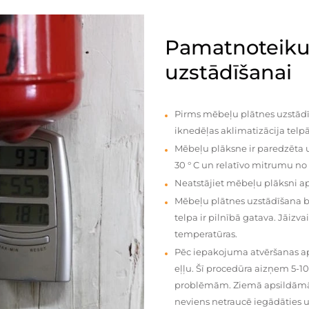
Pamatnoteiku
uzstādīšanai
Pirms mēbeļu plātnes uzstādī
iknedēļas aklimatizācija telpā
Mēbeļu plāksne ir paredzēta u
30 ° C un relatīvo mitrumu no
Neatstājiet mēbeļu plāksni a
Mēbeļu plātnes uzstādīšana 
telpa ir pilnībā gatava. Jāiz
temperatūras.
Pēc iepakojuma atvēršanas aps
eļļu. Šī procedūra aizņem 5-1
problēmām. Ziemā apsildāmās 
neviens netraucē iegādāties u