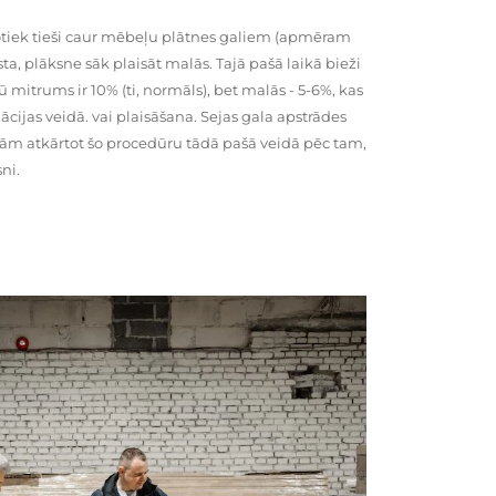
tiek tieši caur mēbeļu plātnes galiem (apmēram
rsta, plāksne sāk plaisāt malās. Tajā pašā laikā bieži
ū mitrums ir 10% (ti, normāls), bet malās - 5-6%, kas
cijas veidā. vai plaisāšana. Sejas gala apstrādes
kām atkārtot šo procedūru tādā pašā veidā pēc tam,
ni.