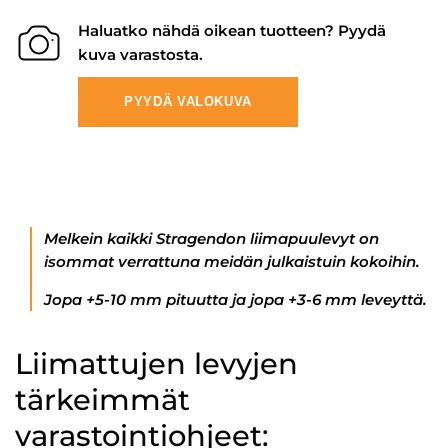
Haluatko nähdä oikean tuotteen? Pyydä
kuva varastosta.
PYYDÄ VALOKUVA
Melkein kaikki Stragendon liimapuulevyt on
isommat verrattuna meidän julkaistuin kokoihin.
Jopa +5-10 mm pituutta ja jopa +3-6 mm leveyttä.
Liimattujen levyjen
tärkeimmät
varastointiohjeet: