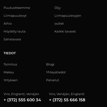
Puutuotteemme
Öljy
Liimapuulevyt
Liimapuulevyjen
Aihio
outlet
Höylätty lauta
Kaikki tavarat
Sahatavara
TIEDOT
Toimitus
Blogi
Maksu
Yhteystiedot
Yrityksen
Palvelut
Viro, Englanti, Venäjän
Viro, Venäjän, Englanti
+ (372) 555 600 34
+ (372) 55 666 158