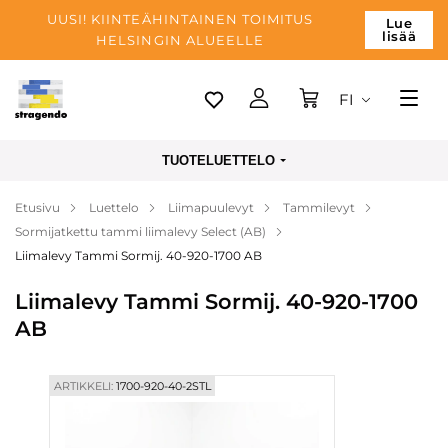
UUSI! KIINTEÄHINTAINEN TOIMITUS
Lue
lisää
HELSINGIN ALUEELLE
FI
Tallinn
TUOTELUETTELO
Toimitus
Etusivu
Luettelo
Liimapuulevyt
Tammilevyt
Maksu
Sormijatkettu tammi liimalevy Select (AB)
Yrityksen
Liimalevy Tammi Sormij. 40-920-1700 AB
Blogi
Liimalevy Tammi Sormij. 40-920-1700
AB
Yhteystiedot
ARTIKKELI:
1700-920-40-2STL