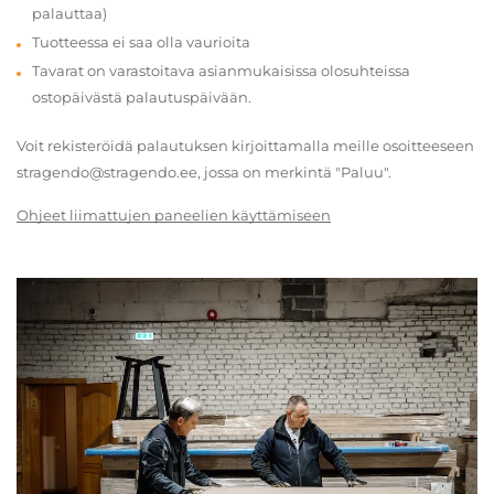
palauttaa)
Tuotteessa ei saa olla vaurioita
Tavarat on varastoitava asianmukaisissa olosuhteissa
ostopäivästä palautuspäivään.
Voit rekisteröidä palautuksen kirjoittamalla meille osoitteeseen
stragendo@stragendo.ee, jossa on merkintä "Paluu".
Ohjeet liimattujen paneelien käyttämiseen