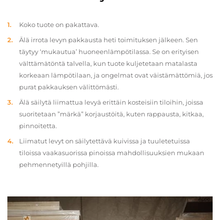
Koko tuote on pakattava.
Älä irrota levyn pakkausta heti toimituksen jälkeen. Sen
täytyy ‘mukautua’ huoneenlämpötilassa. Se on erityisen
välttämätöntä talvella, kun tuote kuljetetaan matalasta
korkeaan lämpötilaan, ja ongelmat ovat väistämättömiä, jos
purat pakkauksen välittömästi.
Älä säilytä liimattua levyä erittäin kosteisiin tiloihin, joissa
suoritetaan ”märkä” korjaustöitä, kuten rappausta, kitkaa,
pinnoitetta.
Liimatut levyt on säilytettävä kuivissa ja tuuletetuissa
tiloissa vaakasuorissa pinoissa mahdollisuuksien mukaan
pehmennetyillä pohjilla.