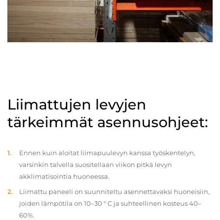
Liimattujen levyjen
tärkeimmät asennusohjeet:
Ennen kuin aloitat liimapuulevyn kanssa työskentelyn,
varsinkin talvella suositellaan viikon pitkä levyn
akklimatisointia huoneessa.
Liimattu paneeli on suunniteltu asennettavaksi huoneisiin,
joiden lämpötila on 10–30 ° C ja suhteellinen kosteus 40–
60%.