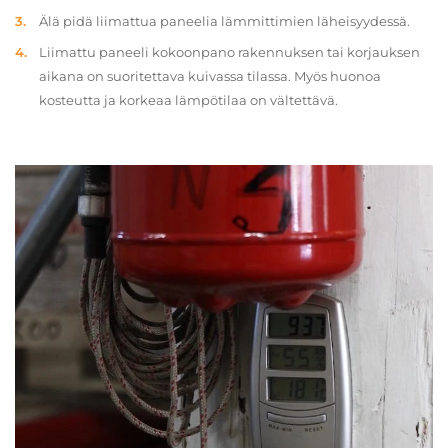
Älä pidä liimattua paneelia lämmittimien läheisyydessä.
Liimattu paneeli kokoonpano rakennuksen tai korjauksen
aikana on suoritettava kuivassa tilassa. Myös huonoa
kosteutta ja korkeaa lämpötilaa on vältettävä.