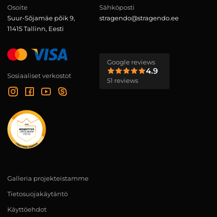
Osoite
Sähköposti
Suur-Sõjamäe põik 9,
stragendo@stragendo.ee
11415 Tallinn, Eesti
Google reviews
4.9
Sosiaaliset verkostot
51 reviews
Galleria projekteistamme
Tietosuojakäytäntö
Käyttöehdot