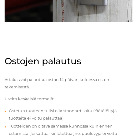
Ostojen palautus
Asiakas voi palauttaa oston 14 päivän kuluessa oston
tekemisestä.
Useita keskeisiä termejä:
Ostetun tuotteen tulisi olla standardisoitu (räätälöityjä
tuotteita ei voitu palauttaa)
Tuotteiden on oltava samassa kunnossa kuin ennen
ostamista (leikattua, kiillotettua jne. puulevyjä ei voitu