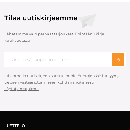
Tilaa uutiskirjeemme
Lähetämme vain parhaat tarjoukset. Enintään 1 kirje
kuukaudessa
* tilaamalla uutiskirjeen suostut henkilötietojen käsittelyyn ja
tietojen vastaanottamiseen kohdan mukaisesti
käyttäjän sopimus
LUETTELO